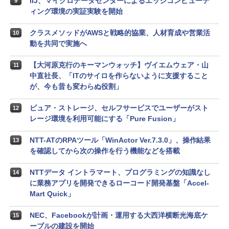
IIJ、マイクロデータセンターによるエッジコンピューテ
9
ィング環境の実証実験を開始
クラスメソッドがAWSと戦略的協業、人材育成や営業活
10
動を共同で実施へ
【大河原克行のキーマンウォッチ】ヴイエムウェア・山
11
中直社長、「ITのサイロを作らないように支援すること
が、今も昔も変わらぬ役割」
ピュア・ストレージ、セルフサービスでユーザーがスト
12
レージ環境を利用可能にする「Pure Fusion」
NTT-ATのRPAツール「WinActor Ver.7.3.0」、操作結果
13
を確認してから次の操作を行う機能などを搭載
NTTデータ イントラマート、プログラミングの知識なし
14
に業務アプリを開発できるローコード開発基盤「Accel-
Mart Quick」
NEC、Facebookが計画・運用する大西洋横断光海底ケ
15
ーブルの建設を開始