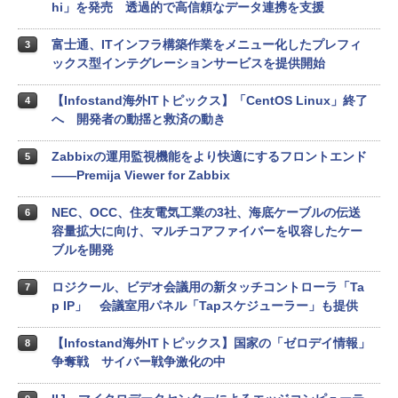
hi」を発売 透過的で高信頼なデータ連携を支援
富士通、ITインフラ構築作業をメニュー化したプレフィ
3
ックス型インテグレーションサービスを提供開始
【Infostand海外ITトピックス】「CentOS Linux」終了
4
へ 開発者の動揺と救済の動き
Zabbixの運用監視機能をより快適にするフロントエンド
5
――Premija Viewer for Zabbix
NEC、OCC、住友電気工業の3社、海底ケーブルの伝送
6
容量拡大に向け、マルチコアファイバーを収容したケー
ブルを開発
ロジクール、ビデオ会議用の新タッチコントローラ「Ta
7
p IP」 会議室用パネル「Tapスケジューラー」も提供
【Infostand海外ITトピックス】国家の「ゼロデイ情報」
8
争奪戦 サイバー戦争激化の中