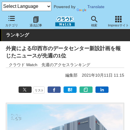
Powered by
Translate
クラウド Watch
トピック
ランキング
カテゴリ
過去記事
検索
Impressサイト
ランキング
外資による印西市のデータセンター新設計画を報
じたニュースが先週の1位
クラウド Watch 先週のアクセスランキング
編集部
2021年10月11日 11:15
リスト