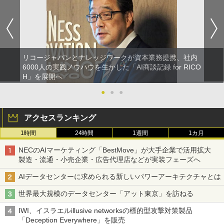
リコージャパンとナレッジワークが資本業務提携、社内
6000人の実践ノウハウを生かした「AI商談記録 for RICO
H」を展開へ
●
●
●
アクセスランキング
1時間
24時間
1週間
1カ月
NECのAIマーケティング「BestMove」が大手企業で活用拡大
製造・流通・小売企業・広告代理店などが実装フェーズへ
AIデータセンターに求められる新しいパワーアーキテクチャとは
世界最大規模のデータセンター「アット東京」を訪ねる
IWI、イスラエルillusive networksの標的型攻撃対策製品
「Deception Everywhere」を販売