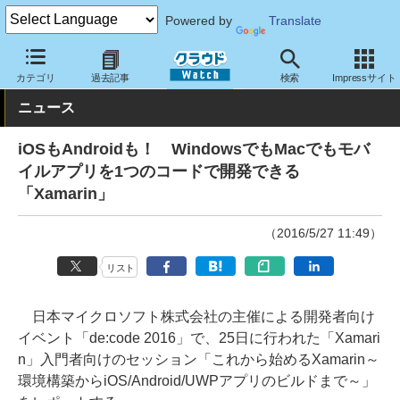
Powered by
Translate
クラウド Watch
イベント
Microsoft
カテゴリ
過去記事
検索
Impressサイト
ニュース
iOSもAndroidも！ WindowsでもMacでもモバ
イルアプリを1つのコードで開発できる
「Xamarin」
（2016/5/27 11:49）
リスト
日本マイクロソフト株式会社の主催による開発者向け
イベント「de:code 2016」で、25日に行われた「Xamari
n」入門者向けのセッション「これから始めるXamarin～
環境構築からiOS/Android/UWPアプリのビルドまで～」