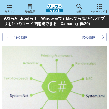
カテゴリ
過去記事
検索
Impressサイト
iOSもAndroidも！ WindowsでもMacでもモバイルアプ
リを1つのコードで開発できる「Xamarin」
(5/20)
前の画像
次の画像