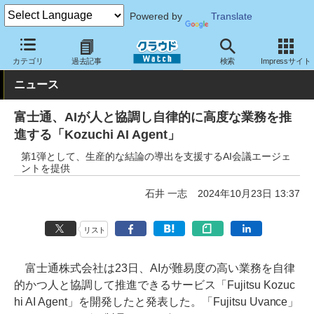
Powered by
Translate
クラウド Watch
サービス・ソフト
サービス
コミュニケーショ
カテゴリ
過去記事
検索
Impressサイト
ニュース
富士通、AIが人と協調し自律的に高度な業務を推
進する「Kozuchi AI Agent」
第1弾として、生産的な結論の導出を支援するAI会議エージェ
ントを提供
石井 一志
2024年10月23日 13:37
リスト
富士通株式会社は23日、AIが難易度の高い業務を自律
的かつ人と協調して推進できるサービス「Fujitsu Kozuc
hi AI Agent」を開発したと発表した。「Fujitsu Uvance」