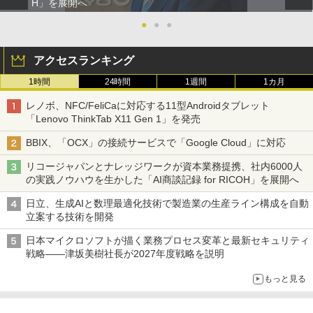
H」を展開へ
●
●
●
アクセスランキング
1時間
24時間
1週間
1カ月
レノボ、NFC/FeliCaに対応する11型Androidタブレット
「Lenovo ThinkTab X11 Gen 1」を発売
BBIX、「OCX」の接続サービスで「Google Cloud」に対応
リコージャパンとナレッジワークが資本業務提携、社内6000人
の実践ノウハウを生かした「AI商談記録 for RICOH」を展開へ
日立、生成AIと数理最適化技術で製造業の生産ライン構成を自動
立案する技術を開発
日本マイクロソフトが描く業務プロセス変革と最新セキュリティ
戦略――津坂美樹社長が2027年度戦略を説明
もっと見る