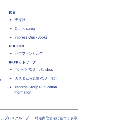
ICE
天海社
ス
Comic curea
impress QuickBooks
PUBFUN
パブファンセルフ
IPGネットワーク
TシャツPOD pTa.shop
カスタム写真集POD fabli
e
Impress Group Publication
Information
インプレスグループ
特定商取引法に基づく表示