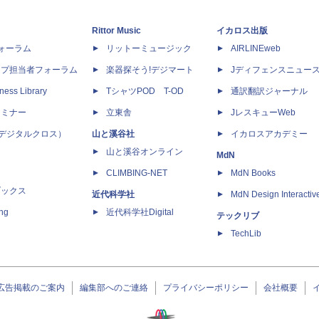
Rittor Music
イカロス出版
dフォーラム
リットーミュージック
AIRLINEweb
ップ担当者フォーラム
楽器探そう!デジマート
Jディフェンスニュー
ness Library
TシャツPOD T-OD
通訳翻訳ジャーナル
セミナー
立東舎
JレスキューWeb
 X（デジタルクロス）
山と溪谷社
イカロスアカデミー
山と溪谷オンライン
MdN
CLIMBING-NET
MdN Books
ブックス
近代科学社
MdN Design Interactiv
ing
近代科学社Digital
テックリブ
TechLib
広告掲載のご案内
編集部へのご連絡
プライバシーポリシー
会社概要