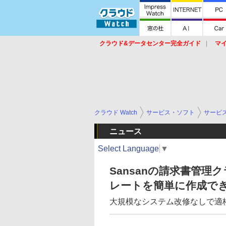
クラウド&データセンター完全ガイド
マ
サービス
セキュリティ
ネットワーク
スイッチ
ルータ
導入事例
イベ
クラウド Watch
サービス・ソフト
サービ
ニュース
Select Language
▼
Sansanの請求書管理ク
レートを簡単に作成で
大規模なシステム改修なしで適