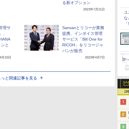
る新オプション
2023年7月21日
ユ
な
「S
書管理サ
Sansanとリコーが業務
に
e」、
提携、インボイス管理
 HANA
サービス「Bill One for
ョンと
RICOH」をリコージャ
パンが販売
年4月10日
2023年4月7日
もっと関連記事を見る
1