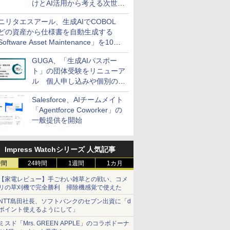
けとAI活用から考える次世代
ファイナンス戦略
ニリタエスアール、生成AIでCOBOL
どの資産から仕様書を自動生成する
oftware Asset Maintenance」を10月
発売
GUGA、「生成AIパスポー
ト」の団体受験をリニューア
ル 個人申し込みや個別の支
払いなどに対応
Salesforce、AIチームメイト
「Agentforce Coworker」の
一般提供を開始
Impress Watchシリーズ 人気記事
時間
24時間
1週間
1カ月
【家電レビュー】手ごわい雑草との戦い、コメ
リの草刈機で完全勝利 掃除機感覚で使えた
NTT島田社長、ソフトバンクのセブン出資に「d
ポイント使えるようにして」
ミスド「Mrs. GREEN APPLE」のコラボドーナ