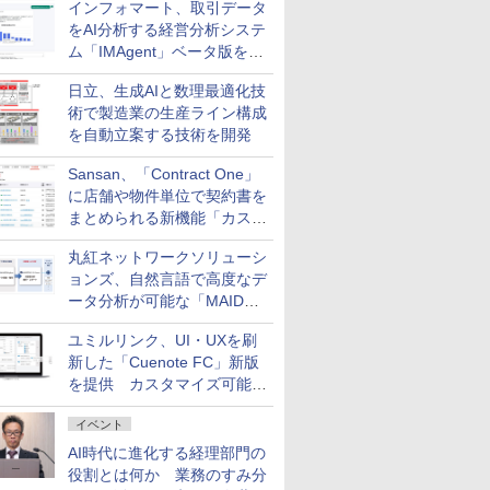
インフォマート、取引データ
をAI分析する経営分析システ
ム「IMAgent」ベータ版を提
供
日立、生成AIと数理最適化技
術で製造業の生産ライン構成
を自動立案する技術を開発
Sansan、「Contract One」
に店舗や物件単位で契約書を
まとめられる新機能「カスタ
ム契約ツリー」を追加
丸紅ネットワークソリューシ
ョンズ、自然言語で高度なデ
ータ分析が可能な「MAIDOA
AI ASSIST」を9月より提供
ユミルリンク、UI・UXを刷
新した「Cuenote FC」新版
を提供 カスタマイズ可能な
ダッシュボード画面を搭載
イベント
AI時代に進化する経理部門の
役割とは何か 業務のすみ分