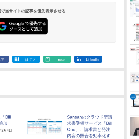
 検索で当サイトの記事を優先表示させる
ェア
はてブ
note
LinkedIn
Bill
Sansanのクラウド型請
追加
求書受領サービス「Bill
One」、請求書と発注
2年2月4日
内容の照合を効率化す