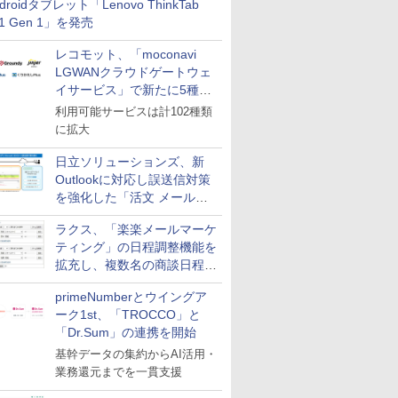
droidタブレット「Lenovo ThinkTab
11 Gen 1」を発売
レコモット、「moconavi
LGWANクラウドゲートウェ
イサービス」で新たに5種類
のサービスと連携開始
利用可能サービスは計102種類
に拡大
日立ソリューションズ、新
Outlookに対応し誤送信対策
を強化した「活文 メール誤
送信防止アドインサービス」
ラクス、「楽楽メールマーケ
を提供
ティング」の日程調整機能を
拡充し、複数名の商談日程調
整を効率化
primeNumberとウイングア
ーク1st、「TROCCO」と
「Dr.Sum」の連携を開始
基幹データの集約からAI活用・
業務還元までを一貫支援