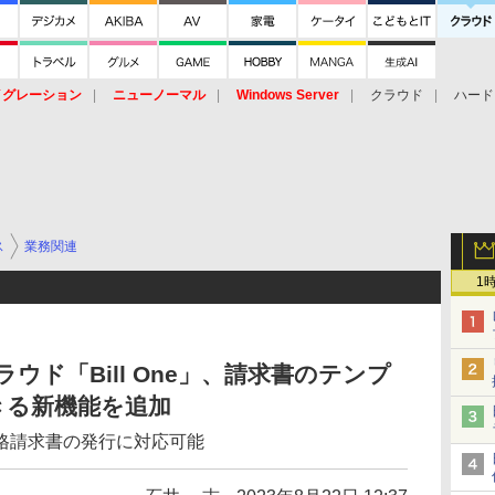
イグレーション
ニューノーマル
Windows Server
クラウド
ハード
トピック
ストレージ（HW）
オープンソース
SaaS
標的型
ント
ス
業務関連
1
ラウド「Bill One」、請求書のテンプ
きる新機能を追加
格請求書の発行に対応可能