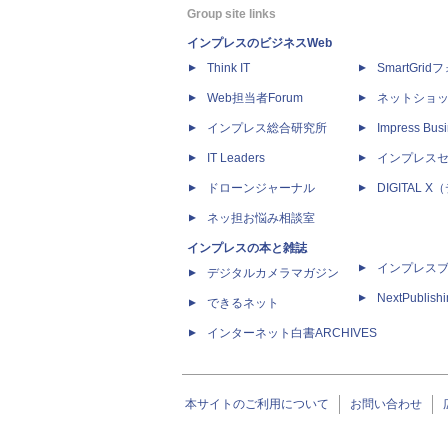
Group site links
インプレスのビジネスWeb
Think IT
SmartGri
Web担当者Forum
ネットショ
インプレス総合研究所
Impress Busi
IT Leaders
インプレス
ドローンジャーナル
DIGITAL
ネッ担お悩み相談室
インプレスの本と雑誌
インプレス
デジタルカメラマガジン
NextPublish
できるネット
インターネット白書ARCHIVES
本サイトのご利用について
お問い合わせ