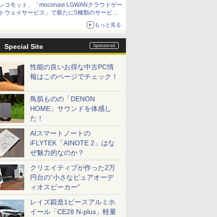
レコモット、「moconavi LGWANクラウドゲー
トウェイサービス」で新たに5種類のサービス
と連携開始
もっと見る
Special Site
性能の良いお得な中古PC情
報はこのページでチェック！
鳥肌ものの「DENON
HOME」サウンドを体感し
た！
AIスマートノートの
iFLYTEK「AINOTE 2」はな
ぜ魅力的なのか？
クリエイティブが作った2万
円台の“小さなピュアオーデ
ィオスピーカー”
レイズ鍛造1ピースアルミホ
イール「CE28 N-plus」軽量