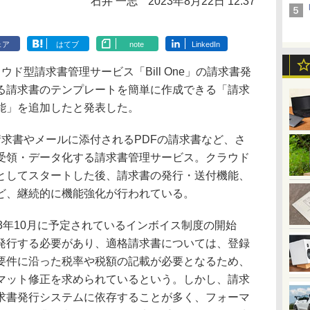
石井 一志
2023年8月22日 12:37
ェア
はてブ
note
LinkedIn
ウド型請求書管理サービス「Bill One」の請求書発
る請求書のテンプレートを簡単に作成できる「請求
能」を追加したと発表した。
の請求書やメールに添付されるPDFの請求書など、さ
受領・データ化する請求書管理サービス。クラウド
としてスタートした後、請求書の発行・送付機能、
ど、継続的に機能強化が行われている。
23年10月に予定されているインボイス制度の開始
発行する必要があり、適格請求書については、登録
要件に沿った税率や税額の記載が必要となるため、
マット修正を求められているという。しかし、請求
求書発行システムに依存することが多く、フォーマ