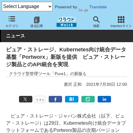
Powered by
Translate
クラウド Watch
サービス・ソフト
ソフトウェア
ストレージ
カテゴリ
過去記事
検索
Impressサイト
ニュース
ピュア・ストレージ、Kubernetes向け統合データ
基盤「Portworx」新版を提供 ピュア・ストレー
ジ製品とのAPI統合を実現
クラウド型管理ツール「Pure1」の新版も
唐沢 正和
2021年7月30日 12:00
リスト
ピュア・ストレージ・ジャパン株式会社（以下、ピュ
ア・ストレージ）は29日、Kubernetes向け統合データプ
ラットフォームであるPortworx製品の次期バージョン