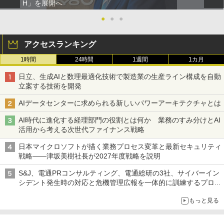
H」を展開へ
●
●
●
アクセスランキング
1時間
24時間
1週間
1カ月
日立、生成AIと数理最適化技術で製造業の生産ライン構成を自動
立案する技術を開発
AIデータセンターに求められる新しいパワーアーキテクチャとは
AI時代に進化する経理部門の役割とは何か 業務のすみ分けとAI
活用から考える次世代ファイナンス戦略
日本マイクロソフトが描く業務プロセス変革と最新セキュリティ
戦略――津坂美樹社長が2027年度戦略を説明
S&J、電通PRコンサルティング、電通総研の3社、サイバーイン
シデント発生時の対応と危機管理広報を一体的に訓練するプログ
ラムを提供
もっと見る