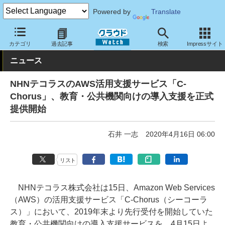
Powered by
Translate
クラウド Watch
サービス・ソフト
サービス
運用・監視
カテゴリ
過去記事
検索
Impressサイト
ニュース
NHNテコラスのAWS活用支援サービス「C-
Chorus」、教育・公共機関向けの導入支援を正式
提供開始
石井 一志
2020年4月16日 06:00
リスト
NHNテコラス株式会社は15日、Amazon Web Services
（AWS）の活用支援サービス「C-Chorus（シーコーラ
ス）」において、2019年末より先行受付を開始していた
教育・公共機関向けの導入支援サービスを、4月15日よ