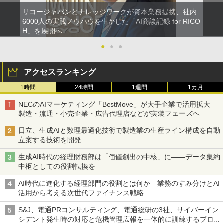
リコージャパンとナレッジワークが資本業務提携、社内
6000人の実践ノウハウを生かした「AI商談記録 for RICO
H」を展開へ
●
●
●
アクセスランキング
1時間
24時間
1週間
1カ月
NECのAIマーケティング「BestMove」が大手企業で活用拡大
製造・流通・小売企業・広告代理店などが実装フェーズへ
日立、生成AIと数理最適化技術で製造業の生産ライン構成を自動
立案する技術を開発
生成AI時代の経理財務部は「価値創出の中核」に――データ集約
中枢としての役割転換を
AI時代に進化する経理部門の役割とは何か 業務のすみ分けとAI
活用から考える次世代ファイナンス戦略
S&J、電通PRコンサルティング、電通総研の3社、サイバーイン
シデント発生時の対応と危機管理広報を一体的に訓練するプログ