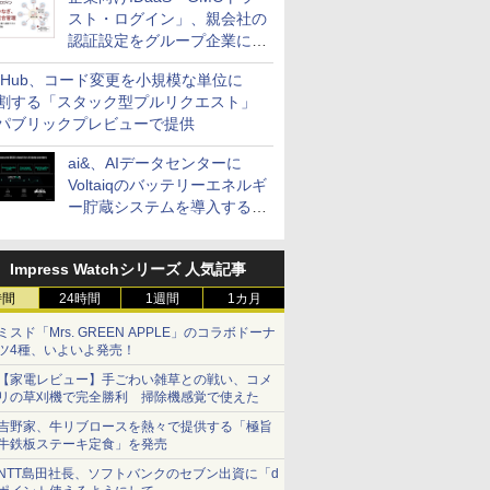
スト・ログイン」、親会社の
認証設定をグループ企業に展
開できる新機能を提供
itHub、コード変更を小規模な単位に
割する「スタック型プルリクエスト」
パブリックプレビューで提供
ai&、AIデータセンターに
Voltaiqのバッテリーエネルギ
ー貯蔵システムを導入する計
画を発表
Impress Watchシリーズ 人気記事
時間
24時間
1週間
1カ月
ミスド「Mrs. GREEN APPLE」のコラボドーナ
ツ4種、いよいよ発売！
【家電レビュー】手ごわい雑草との戦い、コメ
リの草刈機で完全勝利 掃除機感覚で使えた
吉野家、牛リブロースを熱々で提供する「極旨
牛鉄板ステーキ定食」を発売
NTT島田社長、ソフトバンクのセブン出資に「d