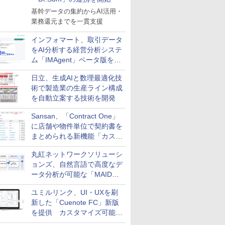
基幹データの集約からAI活用・
業務還元までを一貫支援
インフォマート、取引データ
をAI分析する経営分析システ
ム「IMAgent」ベータ版を提
供
日立、生成AIと数理最適化技
術で製造業の生産ライン構成
を自動立案する技術を開発
Sansan、「Contract One」
に店舗や物件単位で契約書を
まとめられる新機能「カスタ
ム契約ツリー」を追加
丸紅ネットワークソリューシ
ョンズ、自然言語で高度なデ
ータ分析が可能な「MAIDOA
AI ASSIST」を9月より提供
ユミルリンク、UI・UXを刷
新した「Cuenote FC」新版
を提供 カスタマイズ可能な
ダッシュボード画面を搭載