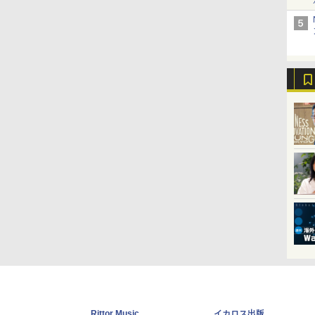
Rittor Music
イカロス出版