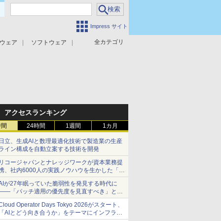
Impress サイト
全カテゴリ
ウェア
ソフトウェア
攻撃対策
マルウェア対策
アクセスランキング
時間
24時間
1週間
1カ月
日立、生成AIと数理最適化技術で製造業の生産
ライン構成を自動立案する技術を開発
リコージャパンとナレッジワークが資本業務提
携、社内6000人の実践ノウハウを生かした「AI
商談記録 for RICOH」を展開へ
AIが27年眠っていた脆弱性を発見する時代に
――「パッチ適用の優先度を見直すべき」とセ
キュリティ専門家
Cloud Operator Days Tokyo 2026がスタート、
「AIとどう向き合うか」をテーマにインフラ運
用の知見を集約