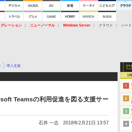
イグレーション
ニューノーマル
Windows Server
クラウド
ハード
トピック
ストレージ（HW）
オープンソース
SaaS
標的型
ント
ス
導入支援
1
soft Teamsの利用促進を図る支援サー
石井 一志
2018年2月21日 13:57