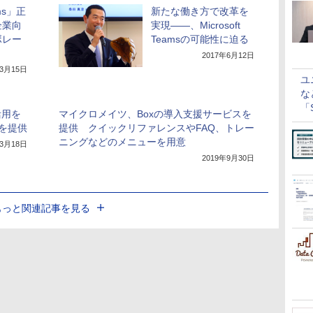
ams」正
新たな働き方で改革を
企業向
実現――、Microsoft
ボレー
Teamsの可能性に迫る
2017年6月12日
年3月15日
ユ
な
「S
活用を
マイクロメイツ、Boxの導入支援サービスを
に
を提供
提供 クイックリファレンスやFAQ、トレー
ニングなどのメニューを用意
年3月18日
2019年9月30日
もっと関連記事を見る