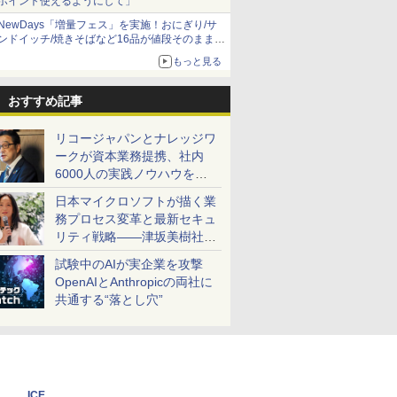
ポイント使えるようにして」
NewDays「増量フェス」を実施！おにぎり/サ
ンドイッチ/焼きそばなど16品が値段そのままで
ボリュームアップ
もっと見る
おすすめ記事
リコージャパンとナレッジワ
ークが資本業務提携、社内
6000人の実践ノウハウを生
かした「AI商談記録 for
日本マイクロソフトが描く業
RICOH」を展開へ
務プロセス変革と最新セキュ
リティ戦略――津坂美樹社長
が2027年度戦略を説明
試験中のAIが実企業を攻撃
OpenAIとAnthropicの両社に
共通する“落とし穴”
ICE