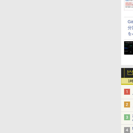
G
分
を
1