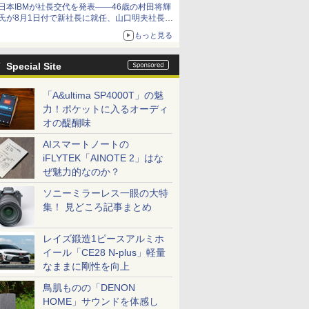
日本IBMが社長交代を発表――46歳の村田将輝
氏が8月1日付で新社長に就任、山口明夫社長は
会長へ
もっと見る
Special Site
「A&ultima SP4000T」の魅
力！ポケットに入るオーディ
オの醍醐味
AIスマートノートの
iFLYTEK「AINOTE 2」はな
ぜ魅力的なのか？
ソニーミラーレス一眼の大特
集！ 見どころ記事まとめ
レイズ鍛造1ピースアルミホ
イール「CE28 N-plus」軽量
なままに剛性を向上
鳥肌ものの「DENON
HOME」サウンドを体感し