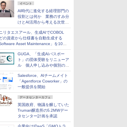
イベント
AI時代に進化する経理部門の
役割とは何か 業務のすみ分
けとAI活用から考える次世代
ファイナンス戦略
ニリタエスアール、生成AIでCOBOL
どの資産から仕様書を自動生成する
oftware Asset Maintenance」を10月
発売
GUGA、「生成AIパスポー
ト」の団体受験をリニューア
ル 個人申し込みや個別の支
払いなどに対応
Salesforce、AIチームメイト
「Agentforce Coworker」の
一般提供を開始
データセンターカフェ
英国政府、物議を醸していた
Truman醸造所の5.2MWデー
タセンター計画を承認
企業向けIDaaS「GMOトラ