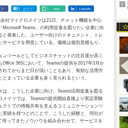
ェア
はてブ
note
LinkedIn
式会社マイクロメイツは21日、チャット機能を中心
crosoft Teams」の利用促進を図りたい企業に向
ると発表した。ユーザー向けのドキュメント、トレ
たサービスを用意している。価格は個別見積もり。
ンツールとしてビジネスチャットの注目度が高く
ice 365において、Teamsの提供を2017年3月か
されてからまだ日が浅いこともあり、有効な活用方
とどまっている企業も多く見られるという。
は、こうした企業に向け、Teams活用促進を図る
メイツでは、Teamsの提供開始直後より実証実験
ェクトでの情報共有を支えるコミュニケーションツ
た実績を持つとのことで、こうした経験と、同社が
して培ってきたノウハウを組み合わせて、サービスを