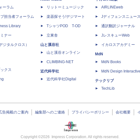
dフォーラム
リットーミュージック
AIRLINEweb
ップ担当者フォーラム
楽器探そう!デジマート
Jディフェンスニュー
ness Library
TシャツPOD T-OD
通訳翻訳ジャーナル
セミナー
立東舎
JレスキューWeb
 X（デジタルクロス）
山と溪谷社
イカロスアカデミー
山と溪谷オンライン
MdN
CLIMBING-NET
MdN Books
ブックス
近代科学社
MdN Design Interactiv
ing
近代科学社Digital
テックリブ
TechLib
広告掲載のご案内
編集部へのご連絡
プライバシーポリシー
会社概要
Copyright ©
2026
Impress Corporation. All rights reserved.