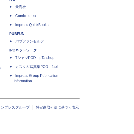
天海社
ス
Comic curea
impress QuickBooks
PUBFUN
パブファンセルフ
IPGネットワーク
TシャツPOD pTa.shop
カスタム写真集POD fabli
e
Impress Group Publication
Information
インプレスグループ
特定商取引法に基づく表示