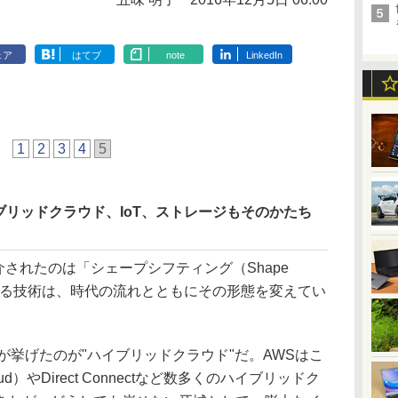
ェア
はてブ
note
LinkedIn
1
2
3
4
5
リッドクラウド、IoT、ストレージもそのかたち
紹介されたのは「シェープシフティング（Shape
れている技術は、時代の流れとともにその形態を変えてい
挙げたのが"ハイブリッドクラウド"だ。AWSはこ
 Cloud）やDirect Connectなど数多くのハイブリッドク