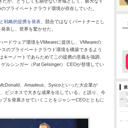
きたが、どうしても崩せない牙城として、膨大なイ
reのプライベートクラウド環境が存在していた。
reと戦略的提携を発表
、競合ではなくパートナーとし
針を発表し、世界を驚かせた。
ドウェア環境をVMwareに提供し、VMwareの
eベースのプライベートクラウド環境を構築できるよう
Oはキーノートであらためてこの提携の意義を強調、
ルシンガー（Pat Gelsinger） CEOが登壇してい
onald、Amadeus、Syscoといった大企業が
最
しており、ビジネスで大きな成果を出している」と語り、今
ップを発展させていくことをジャシーCEOとともに