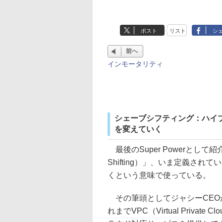
ポスト
リスト
シ
前へ
インモータリティ
シェーブシフティング：ハイブ
を変えていく
最後のSuper Powerとして
Shifting）」、いま定義さ
くという意味で使っている。
その筆頭としてジャシーCEOが
れまでVPC（Virtual Private