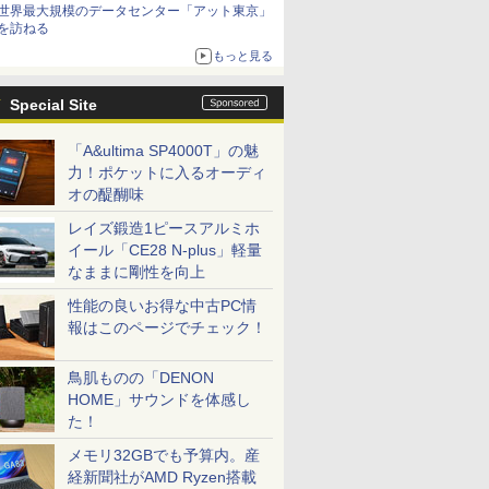
世界最大規模のデータセンター「アット東京」
を訪ねる
もっと見る
Special Site
「A&ultima SP4000T」の魅
力！ポケットに入るオーディ
オの醍醐味
レイズ鍛造1ピースアルミホ
イール「CE28 N-plus」軽量
なままに剛性を向上
性能の良いお得な中古PC情
報はこのページでチェック！
鳥肌ものの「DENON
HOME」サウンドを体感し
た！
メモリ32GBでも予算内。産
経新聞社がAMD Ryzen搭載