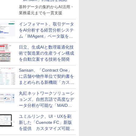
基幹データの集約からAI活用・
業務還元までを一貫支援
インフォマート、取引データ
をAI分析する経営分析システ
ム「IMAgent」ベータ版を提
供
日立、生成AIと数理最適化技
術で製造業の生産ライン構成
を自動立案する技術を開発
Sansan、「Contract One」
に店舗や物件単位で契約書を
まとめられる新機能「カスタ
ム契約ツリー」を追加
丸紅ネットワークソリューシ
ョンズ、自然言語で高度なデ
ータ分析が可能な「MAIDOA
AI ASSIST」を9月より提供
ユミルリンク、UI・UXを刷
新した「Cuenote FC」新版
を提供 カスタマイズ可能な
ダッシュボード画面を搭載