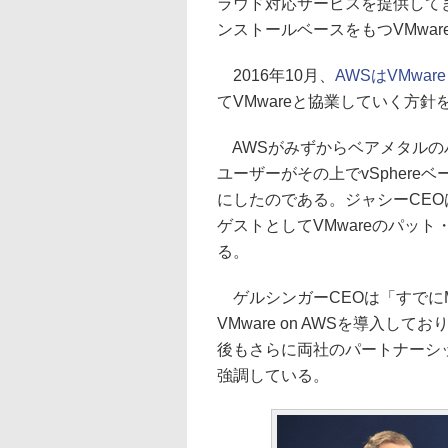
ラウド対応サービスを提供して
ンストールベースをもつVMwa
2016年10月、
AWSはVMwa
てVMwareと協業していく方
AWSがみずからベアメタルのハー
ユーザーがその上でvSpher
にしたのである。ジャシーCE
ゲストとしてVMwareのパット・ゲ
る。
ゲルシンガーCEOは「すでにMcD
VMware on AWSを導入
後もさらに両社のパートナーシ
強調している。