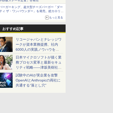
牛鉄板ステーキ定食」を発売
バーガーキング、超大型チーズバーガー「ダー
ティ ザ・ワンパウンダー」を発売。総カロリー
約1656kcal、総重量約527g！
もっと見る
おすすめ記事
リコージャパンとナレッジワ
ークが資本業務提携、社内
6000人の実践ノウハウを生
かした「AI商談記録 for
日本マイクロソフトが描く業
RICOH」を展開へ
務プロセス変革と最新セキュ
リティ戦略――津坂美樹社長
が2027年度戦略を説明
試験中のAIが実企業を攻撃
OpenAIとAnthropicの両社に
共通する“落とし穴”