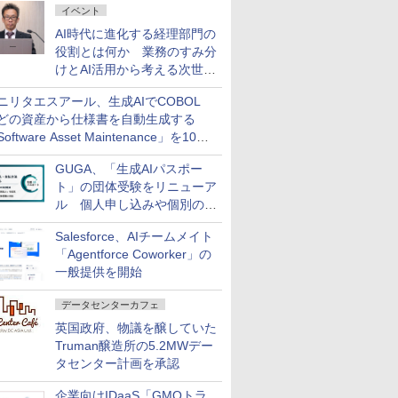
イベント
AI時代に進化する経理部門の
役割とは何か 業務のすみ分
けとAI活用から考える次世代
ファイナンス戦略
ニリタエスアール、生成AIでCOBOL
どの資産から仕様書を自動生成する
oftware Asset Maintenance」を10月
発売
GUGA、「生成AIパスポー
ト」の団体受験をリニューア
ル 個人申し込みや個別の支
払いなどに対応
Salesforce、AIチームメイト
「Agentforce Coworker」の
一般提供を開始
データセンターカフェ
英国政府、物議を醸していた
Truman醸造所の5.2MWデー
タセンター計画を承認
企業向けIDaaS「GMOトラ