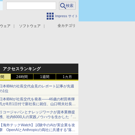
Impress サイト
全カテゴリ
ウェア
ソフトウェア
攻撃対策
マルウェア対策
アクセスランキング
時間
24時間
1週間
1カ月
日本IBMの社長交代会見のレポート記事が先週
の1位
日本IBMが社長交代を発表――46歳の村田将輝
氏が8月1日付で新社長に就任、山口明夫社長は
会長へ
リコージャパンとナレッジワークが資本業務提
携、社内6000人の実践ノウハウを生かした「AI
商談記録 for RICOH」を展開へ
【海外テックWatch】 試験中のAIが実企業を攻
撃 OpenAIとAnthropicの両社に共通する“落と
し穴”