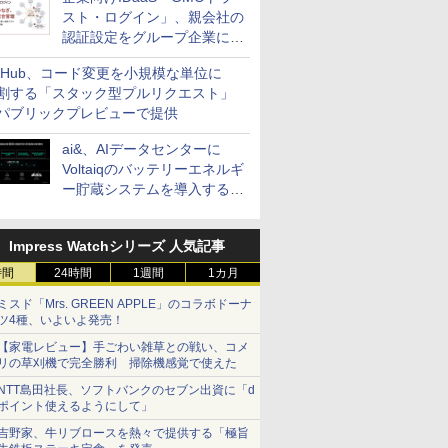
スト・ログイン」、親会社の
認証設定をグループ企業に展
開できる新機能を提供
itHub、コード変更を小規模な単位に
割する「スタック型プルリクエスト」
パブリックプレビューで提供
ai&、AIデータセンターに
Voltaiqのバッテリーエネルギ
ー貯蔵システムを導入する計
画を発表
Impress Watchシリーズ 人気記事
時間
24時間
1週間
1カ月
ミスド「Mrs. GREEN APPLE」のコラボドーナ
ツ4種、いよいよ発売！
【家電レビュー】手ごわい雑草との戦い、コメ
リの草刈機で完全勝利 掃除機感覚で使えた
NTT島田社長、ソフトバンクのセブン出資に「d
ポイント使えるようにして」
吉野家、牛リブロースを熱々で提供する「極旨