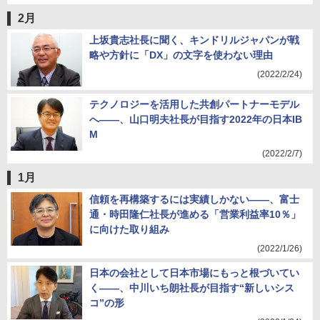
2月
上坂貴志社長に聞く、キンドリルジャパンが戦
略や方針に「DX」の文字を使わない理由
(2022/2/24)
テクノロジーを活用した共創パートナーモデル
へ――、山口明夫社長が目指す2022年の日本IB
M
(2022/2/7)
1月
信頼を再構築するには実績しかない――、富士
通・時田隆仁社長が進める「営業利益率10％」
に向けた取り組み
(2022/1/26)
日本の会社として日本市場にもっと根づいてい
く――、中川いち朗社長が目指す“新しいシス
コ”の形