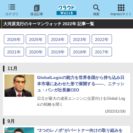
カテゴリ
過去記事
検索
Impressサイト
大河原克行のキーマンウォッチ 2022年 記事一覧
2026
年
2025
年
2024
年
2023
年
2022
年
2021
年
2020
年
2019
年
2018
年
2017
年
2016
年
2015
年
2014
年
2013
年
2012
年
11月
2011
年
2010
年
GlobalLogicの能力を世界各国から持ち込み日
本市場にあわせた形で展開する――、ニテッシ
ュ・バンガ社長兼CEO
日立が最大の成長エンジンに位置付けるGlobal Log
icの戦略を聞く
(2022/11/18)
9月
“2つのレノボ”がパートナー向けの取り組みを