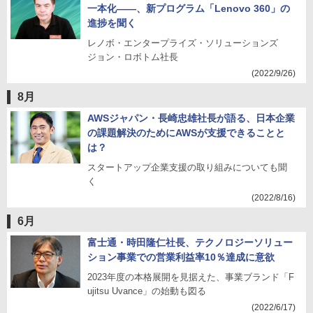
一本化――、新プログラム「Lenovo 360」の
進捗を聞く
レノボ・エンタープライズ・ソリューションズ
ジョン・ロボトム社長
(2022/9/26)
8月
AWSジャパン・長崎忠雄社長が語る、日本企業
の課題解決のためにAWSが支援できることと
は？
スタートアップ企業支援の取り組みについても聞
く
(2022/8/16)
6月
富士通・時田隆仁社長、テクノロジーソリュー
ション事業での営業利益率10％達成に意欲
2023年度の本格展開を見据えた、事業ブランド「F
ujitsu Uvance」の始動も図る
(2022/6/17)