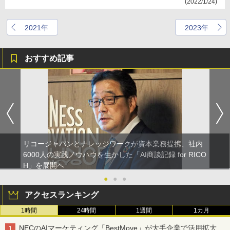
(2022/1/24)
2021年
2023年
おすすめ記事
リコージャパンとナレッジワークが資本業務提携、社内
6000人の実践ノウハウを生かした「AI商談記録 for RICO
H」を展開へ
●
●
●
アクセスランキング
1時間
24時間
1週間
1カ月
NECのAIマーケティング「BestMove」が大手企業で活用拡大