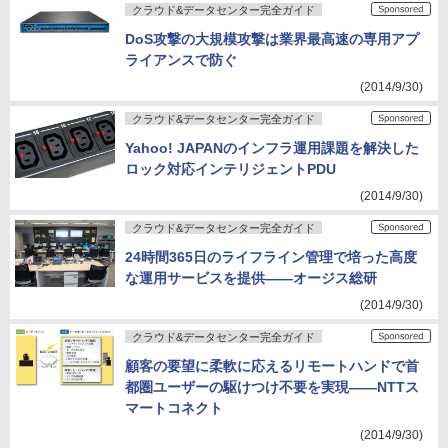
クラウド&データセンター完全ガイド
DoS攻撃の大規模攻撃は業界最高速の専用アプ
ライアンスで防ぐ
(2014/9/30)
クラウド&データセンター完全ガイド
Yahoo! JAPANのインフラ運用課題を解決した
ロック対応インテリジェントPDU
(2014/9/30)
クラウド&データセンター完全ガイド
24時間365日のライフライン管理で培った高度
な運用サービスを提供――オージス総研
(2014/9/30)
クラウド&データセンター完全ガイド
顧客の要望に柔軟に応えるリモートハンドで首
都圏ユーザーの駆けつけ不要を実現――NTTス
マートコネクト
(2014/9/30)