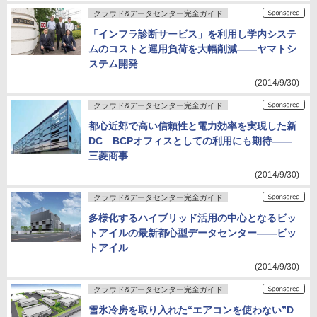
クラウド&データセンター完全ガイド
「インフラ診断サービス」を利用し学内システ
ムのコストと運用負荷を大幅削減――ヤマトシ
ステム開発
(2014/9/30)
クラウド&データセンター完全ガイド
都心近郊で高い信頼性と電力効率を実現した新
DC BCPオフィスとしての利用にも期待――
三菱商事
(2014/9/30)
クラウド&データセンター完全ガイド
多様化するハイブリッド活用の中心となるビッ
トアイルの最新都心型データセンター――ビッ
トアイル
(2014/9/30)
クラウド&データセンター完全ガイド
雪氷冷房を取り入れた“エアコンを使わない”D