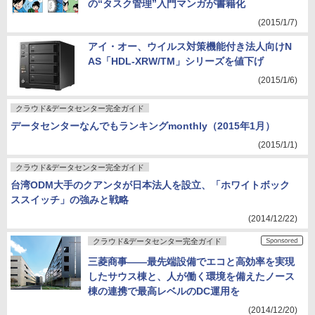
の“タスク管理”入門マンガが書籍化
(2015/1/7)
アイ・オー、ウイルス対策機能付き法人向けN
AS「HDL-XRW/TM」シリーズを値下げ
(2015/1/6)
クラウド&データセンター完全ガイド
データセンターなんでもランキングmonthly（2015年1月）
(2015/1/1)
クラウド&データセンター完全ガイド
台湾ODM大手のクアンタが日本法人を設立、「ホワイトボック
ススイッチ」の強みと戦略
(2014/12/22)
クラウド&データセンター完全ガイド
三菱商事――最先端設備でエコと高効率を実現
したサウス棟と、人が働く環境を備えたノース
棟の連携で最高レベルのDC運用を
(2014/12/20)