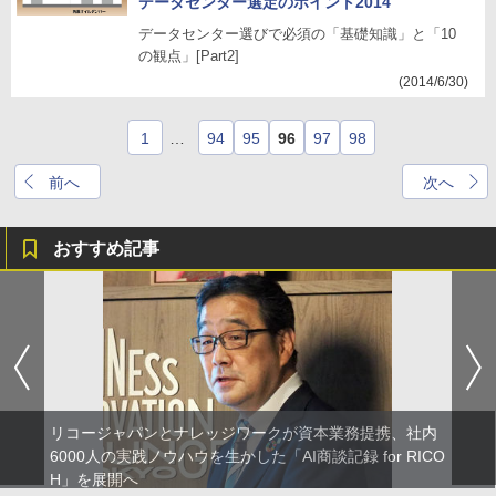
データセンター選定のポイント2014
データセンター選びで必須の「基礎知識」と「10
の観点」[Part2]
(2014/6/30)
1
…
94
95
96
97
98
前へ
次へ
おすすめ記事
リコージャパンとナレッジワークが資本業務提携、社内
6000人の実践ノウハウを生かした「AI商談記録 for RICO
H」を展開へ