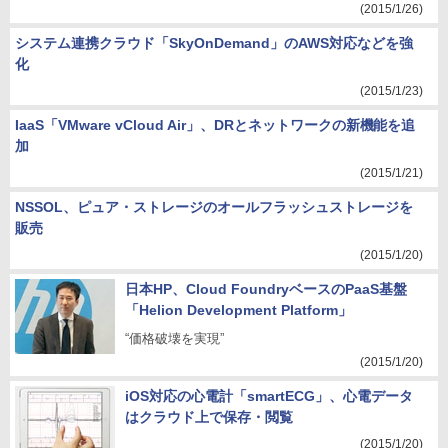
(2015/1/26)
システム連携クラウド「SkyOnDemand」のAWS対応などを強
化
(2015/1/23)
IaaS「VMware vCloud Air」、DRとネットワークの新機能を追
加
(2015/1/21)
NSSOL、ピュア・ストレージのオールフラッシュストレージを
販売
(2015/1/20)
日本HP、Cloud FoundryベースのPaaS基盤
「Helion Development Platform」
“価格破壊を実現”
(2015/1/20)
iOS対応の心電計「smartECG」、心電データ
はクラウド上で保存・閲覧
(2015/1/20)