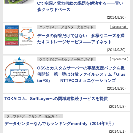
Cで空調と電力供給の課題を解決する――青い
森クラウドベース
(2014/9/30)
クラウド&データセンター完全ガイド
データの保管だけではない 多様なニーズを満
たすストレージサービス――アイネット
(2014/9/30)
クラウド&データセンター完全ガイド
OSSとカスタムサーバーの事業支援パックを提
供開始 第一弾は分散ファイルシステム「Glus
terFS」――NTTPCコミュニケーションズ
(2014/9/30)
TOKAIコム、SoftLayerへの閉域網接続サービスを提供
(2014/9/8)
クラウド&データセンター完全ガイド
データセンターなんでもランキングmonthly（2014年9月）
(2014/9/1)