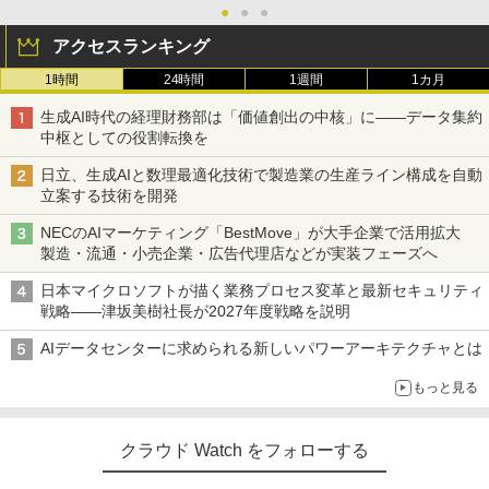
●
●
●
アクセスランキング
1時間
24時間
1週間
1カ月
生成AI時代の経理財務部は「価値創出の中核」に――データ集約
中枢としての役割転換を
日立、生成AIと数理最適化技術で製造業の生産ライン構成を自動
立案する技術を開発
NECのAIマーケティング「BestMove」が大手企業で活用拡大
製造・流通・小売企業・広告代理店などが実装フェーズへ
日本マイクロソフトが描く業務プロセス変革と最新セキュリティ
戦略――津坂美樹社長が2027年度戦略を説明
AIデータセンターに求められる新しいパワーアーキテクチャとは
もっと見る
クラウド Watch をフォローする