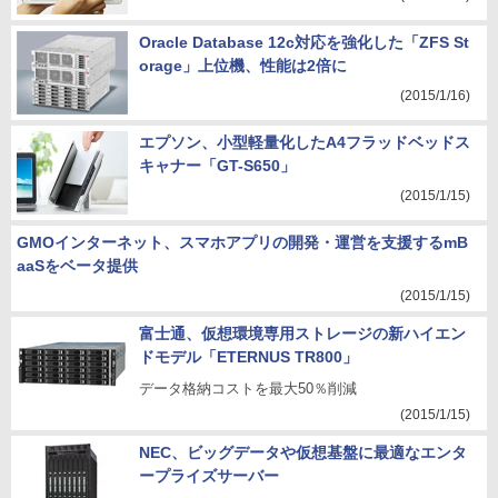
Oracle Database 12c対応を強化した「ZFS St
orage」上位機、性能は2倍に
(2015/1/16)
エプソン、小型軽量化したA4フラッドベッドス
キャナー「GT-S650」
(2015/1/15)
GMOインターネット、スマホアプリの開発・運営を支援するmB
aaSをベータ提供
(2015/1/15)
富士通、仮想環境専用ストレージの新ハイエン
ドモデル「ETERNUS TR800」
データ格納コストを最大50％削減
(2015/1/15)
NEC、ビッグデータや仮想基盤に最適なエンタ
ープライズサーバー