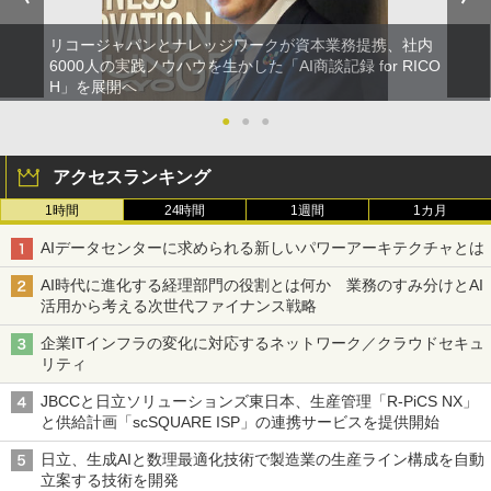
リコージャパンとナレッジワークが資本業務提携、社内
6000人の実践ノウハウを生かした「AI商談記録 for RICO
H」を展開へ
●
●
●
アクセスランキング
1時間
24時間
1週間
1カ月
AIデータセンターに求められる新しいパワーアーキテクチャとは
AI時代に進化する経理部門の役割とは何か 業務のすみ分けとAI
活用から考える次世代ファイナンス戦略
企業ITインフラの変化に対応するネットワーク／クラウドセキュ
リティ
JBCCと日立ソリューションズ東日本、生産管理「R-PiCS NX」
と供給計画「scSQUARE ISP」の連携サービスを提供開始
日立、生成AIと数理最適化技術で製造業の生産ライン構成を自動
立案する技術を開発