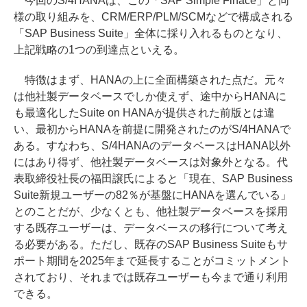
今回のS/4HANAは、この「SAP Simple Finace」と同
様の取り組みを、CRM/ERP/PLM/SCMなどで構成される
「SAP Business Suite」全体に採り入れるものとなり、
上記戦略の1つの到達点といえる。
特徴はまず、HANAの上に全面構築された点だ。元々
は他社製データベースでしか使えず、途中からHANAに
も最適化したSuite on HANAが提供された前版とは違
い、最初からHANAを前提に開発されたのがS/4HANAで
ある。すなわち、S/4HANAのデータベースはHANA以外
にはあり得ず、他社製データベースは対象外となる。代
表取締役社長の福田譲氏によると「現在、SAP Business
Suite新規ユーザーの82％が基盤にHANAを選んでいる」
とのことだが、少なくとも、他社製データベースを採用
する既存ユーザーは、データベースの移行について考え
る必要がある。ただし、既存のSAP Business Suiteもサ
ポート期間を2025年まで延長することがコミットメント
されており、それまでは既存ユーザーも今まで通り利用
できる。