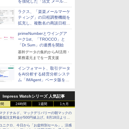
を強化した「活文 メール誤
送信防止アドインサービス」
ラクス、「楽楽メールマーケ
を提供
ティング」の日程調整機能を
拡充し、複数名の商談日程調
整を効率化
primeNumberとウイングア
ーク1st、「TROCCO」と
「Dr.Sum」の連携を開始
基幹データの集約からAI活用・
業務還元までを一貫支援
インフォマート、取引データ
をAI分析する経営分析システ
ム「IMAgent」ベータ版を提
供
Impress Watchシリーズ 人気記事
時間
24時間
1週間
1カ月
マクドナルド、マックデリバリーの朝マックの
最低注文料金が500円値上げ。8月18日より
1,500円から受付
ユニクロ、今日から「お盆特別セール」。涼感