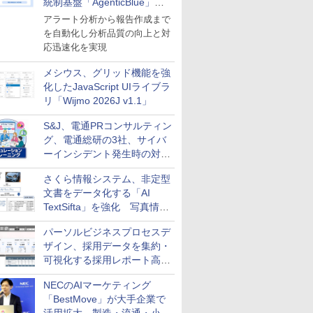
統制基盤「AgenticBlue」を
導入
アラート分析から報告作成まで
を自動化し分析品質の向上と対
応迅速化を実現
メシウス、グリッド機能を強
化したJavaScript UIライブラ
リ「Wijmo 2026J v1.1」
S&J、電通PRコンサルティン
グ、電通総研の3社、サイバ
ーインシデント発生時の対応
と危機管理広報を一体的に訓
さくら情報システム、非定型
練するプログラムを提供
文書をデータ化する「AI
TextSifta」を強化 写真情報
のデータ化などに対応
パーソルビジネスプロセスデ
ザイン、採用データを集約・
可視化する採用レポート高速
化サービスを提供
NECのAIマーケティング
「BestMove」が大手企業で