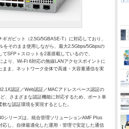
ビット（2.5G/5GBASE-T）に対応しており、
をそのまま使用しながら、最大2.5Gbps/5Gbpsの
てSFP＋スロットを2基搭載しているので、
より、Wi-Fi 6対応の無線LANアクセスポイントに
たまま、ネットワーク全体で高速・大容量通信を実
02.1X認証／Web認証／MACアドレスベース認証の
機能など、さまざまな認証機能に対応するため、ポート単
柔軟な認証環境を実現するとした。
40シリーズは、統合管理ソリューションAMF Plus
対応し、自律最適化した運用・管理で安定した通信