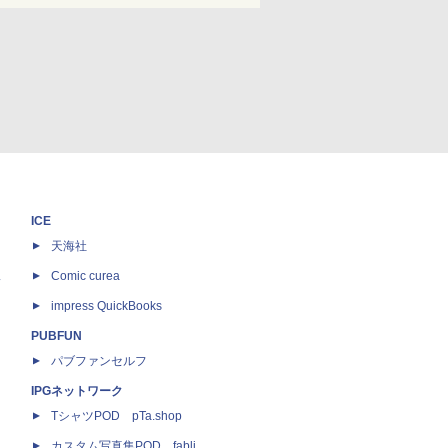
ICE
天海社
ス
Comic curea
impress QuickBooks
PUBFUN
パブファンセルフ
IPGネットワーク
TシャツPOD pTa.shop
カスタム写真集POD fabli