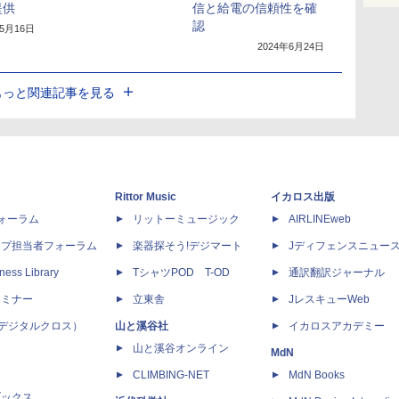
提供
信と給電の信頼性を確
認
年5月16日
2024年6月24日
もっと関連記事を見る
Rittor Music
イカロス出版
dフォーラム
リットーミュージック
AIRLINEweb
ップ担当者フォーラム
楽器探そう!デジマート
Jディフェンスニュー
ness Library
TシャツPOD T-OD
通訳翻訳ジャーナル
セミナー
立東舎
JレスキューWeb
 X（デジタルクロス）
山と溪谷社
イカロスアカデミー
山と溪谷オンライン
MdN
CLIMBING-NET
MdN Books
ブックス