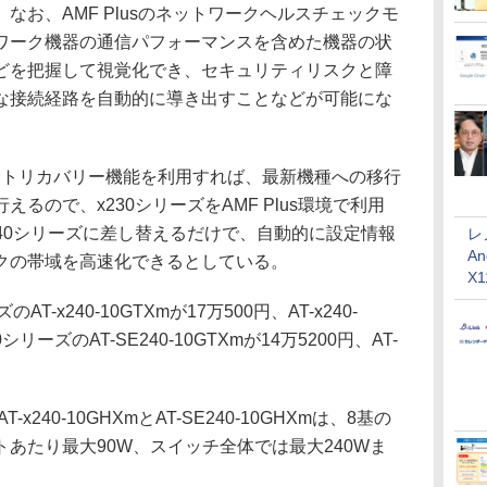
なお、AMF Plusのネットワークヘルスチェックモ
ワーク機器の通信パフォーマンスを含めた機器の状
どを把握して視覚化でき、セキュリティリスクと障
な接続経路を自動的に導き出すことなどが可能にな
Fオートリカバリー機能を利用すれば、最新機種への移行
るので、x230シリーズをAMF Plus環境で利用
40シリーズに差し替えるだけで、自動的に設定情報
レ
An
クの帯域を高速化できるとしている。
X
-x240-10GTXmが17万500円、AT-x240-
0シリーズのAT-SE240-10GTXmが14万5200円、AT-
。
240-10GHXmとAT-SE240-10GHXmは、8基の
あたり最大90W、スイッチ全体では最大240Wま