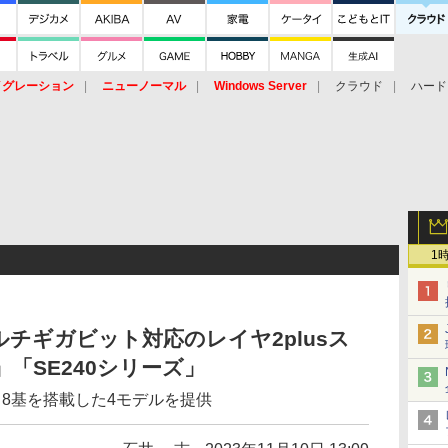
イグレーション
ニューノーマル
Windows Server
クラウド
ハード
トピック
ストレージ（HW）
オープンソース
SaaS
標的型
ント
1
チギガビット対応のレイヤ2plusス
」「SE240シリーズ」
8基を搭載した4モデルを提供