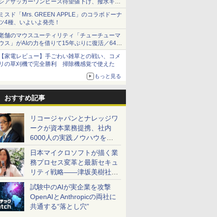
シアサッカーワンピース待望値下げ、撥水ギア
ショーツは1990円に
ミスド「Mrs. GREEN APPLE」のコラボドーナ
ツ4種、いよいよ発売！
老舗のマウスユーティリティ「チューチューマ
ウス」がAIの力を借りて15年ぶりに復活／64bit
化、Windows 10/11、「Chrome」も走り回
【家電レビュー】手ごわい雑草との戦い、コメ
る。復活記念で2026年末まで500円
リの草刈機で完全勝利 掃除機感覚で使えた
もっと見る
おすすめ記事
リコージャパンとナレッジワ
ークが資本業務提携、社内
6000人の実践ノウハウを生
かした「AI商談記録 for
日本マイクロソフトが描く業
RICOH」を展開へ
務プロセス変革と最新セキュ
リティ戦略――津坂美樹社長
が2027年度戦略を説明
試験中のAIが実企業を攻撃
OpenAIとAnthropicの両社に
共通する“落とし穴”