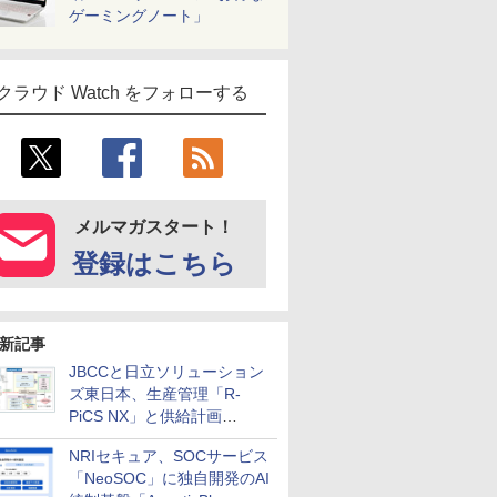
ゲーミングノート」
クラウド Watch をフォローする
メルマガスタート！
登録はこちら
新記事
JBCCと日立ソリューション
ズ東日本、生産管理「R-
PiCS NX」と供給計画
「scSQUARE ISP」の連携サ
NRIセキュア、SOCサービス
ービスを提供開始
「NeoSOC」に独自開発のAI