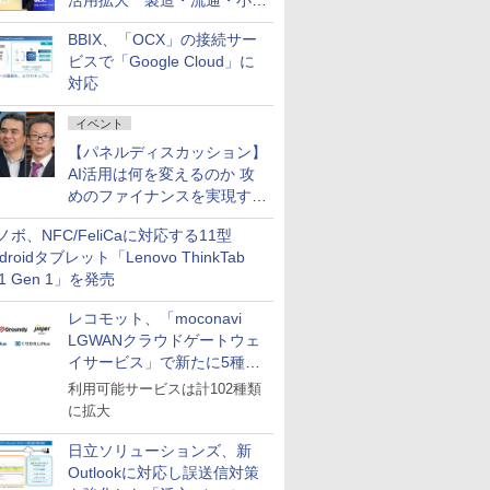
活用拡大 製造・流通・小売
企業・広告代理店などが実装
BBIX、「OCX」の接続サー
フェーズへ
ビスで「Google Cloud」に
対応
イベント
【パネルディスカッション】
AI活用は何を変えるのか 攻
めのファイナンスを実現する
業務設計とマインドセット変
ノボ、NFC/FeliCaに対応する11型
革
droidタブレット「Lenovo ThinkTab
11 Gen 1」を発売
レコモット、「moconavi
LGWANクラウドゲートウェ
イサービス」で新たに5種類
のサービスと連携開始
利用可能サービスは計102種類
に拡大
日立ソリューションズ、新
Outlookに対応し誤送信対策