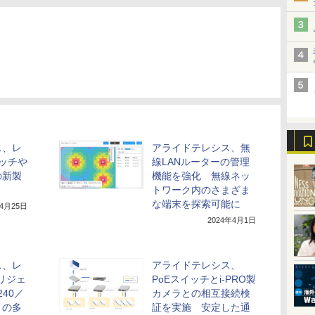
ス、レ
アライドテレシス、無
ッチや
線LANルーターの管理
の新製
機能を強化 無線ネッ
トワーク内のさまざま
な端末を探索可能に
年4月25日
2024年4月1日
ス、レ
アライドテレシス、
テリジェ
PoEスイッチとi-PRO製
40／
カメラとの相互接続検
」の多
証を実施 安定した通