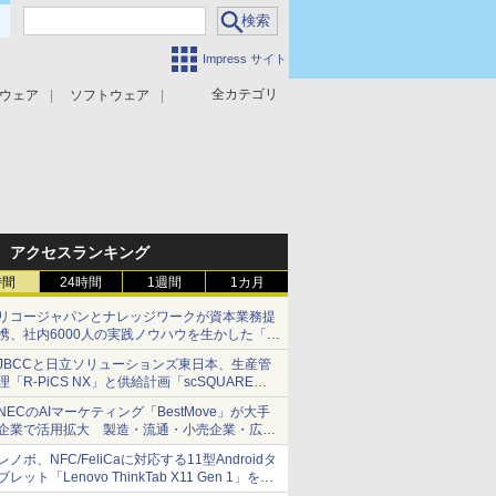
Impress サイト
全カテゴリ
ウェア
ソフトウェア
攻撃対策
マルウェア対策
アクセスランキング
時間
24時間
1週間
1カ月
リコージャパンとナレッジワークが資本業務提
携、社内6000人の実践ノウハウを生かした「AI
商談記録 for RICOH」を展開へ
JBCCと日立ソリューションズ東日本、生産管
理「R-PiCS NX」と供給計画「scSQUARE
ISP」の連携サービスを提供開始
NECのAIマーケティング「BestMove」が大手
企業で活用拡大 製造・流通・小売企業・広告
代理店などが実装フェーズへ
レノボ、NFC/FeliCaに対応する11型Androidタ
ブレット「Lenovo ThinkTab X11 Gen 1」を発
売