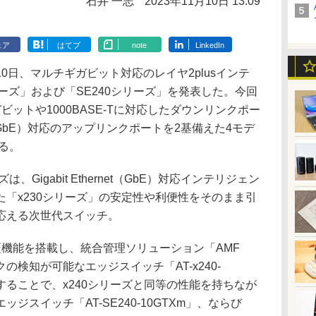
石井 一志
2023年11月10日 13:09
ェア
はてブ
note
LinkedIn
日、マルチギガビット対応のレイヤ2plusインテ
リーズ」および「SE240シリーズ」を発表した。今回
ットや1000BASE-Tに対応したダウンリンクポー
rnet（GbE）対応のアップリンクポートを2基備えた4モデ
する。
、Gigabit Ethernet（GbE）対応インテリジェン
「x230シリーズ」の安定性や利便性をそのまま引
応える次世代スイッチ。
機能を搭載し、統合管理ソリューション「AMF
クの検知が可能なエッジスイッチ「AT-x240-
化することで、x240シリーズと同等の性能を持ちなが
ジスイッチ「AT-SE240-10GTXm」、ならび