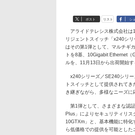
ポスト
リスト
シ
アライドテレシス株式会社は10
リジェントスイッチ「x240シ
はその第1弾として、マルチギガビ
トを8基、10Gigabit Ethe
ルを、11月13日から出荷開始
x240シリーズ／SE240シリーズは
トスイッチとして提供されてきた
き継ぎながら、多様なニーズに
第1弾として、さまざまな認証
Plus」によりセキュリティリス
10GTXm」と、基本機能に特
ら低価格での提供を可能としたエッ