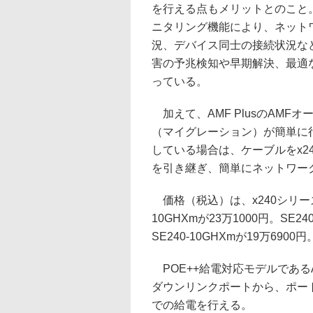
を行える点もメリットとのこと。
ニタリング機能により、ネット
況、デバイス同士の接続状況な
害の予兆検知や早期解決、最適
っている。
加えて、AMF PlusのAM
（マイグレーション）が簡単に行え
している場合は、ケーブルをx2
を引き継ぎ、簡単にネットワー
価格（税込）は、x240シリーズのAT
10GHXmが23万1000円。SE24
SE240-10GHXmが19万6900円
POE++給電対応モデルであるAT-x
ダウンリンクポートから、ポート
での給電を行える。