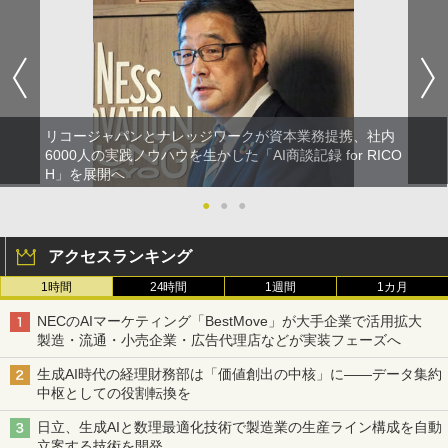
リコージャパンとナレッジワークが資本業務提携、社内
6000人の実践ノウハウを生かした「AI商談記録 for RICO
H」を展開へ
●
●
●
アクセスランキング
1時間
24時間
1週間
1カ月
NECのAIマーケティング「BestMove」が大手企業で活用拡大
製造・流通・小売企業・広告代理店などが実装フェーズへ
生成AI時代の経理財務部は「価値創出の中核」に――データ集約
中枢としての役割転換を
日立、生成AIと数理最適化技術で製造業の生産ライン構成を自動
立案する技術を開発