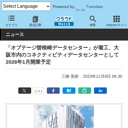
Powered by
Translate
クラウド Watch
ハード・インフラ
データセンター
カテゴリ
過去記事
検索
Impressサイト
ニュース
「オプテージ曽根崎データセンター」が着工、大
阪市内のコネクティビティデータセンターとして
2026年1月開業予定
三柳 英樹
2023年11月8日 06:30
リスト