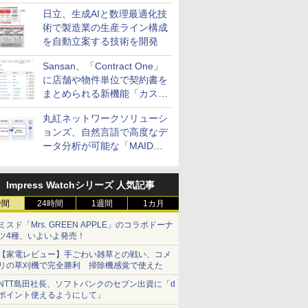
供
日立、生成AIと数理最適化技
術で製造業の生産ライン構成
を自動立案する技術を開発
Sansan、「Contract One」
に店舗や物件単位で契約書を
まとめられる新機能「カスタ
ム契約ツリー」を追加
丸紅ネットワークソリューシ
ョンズ、自然言語で高度なデ
ータ分析が可能な「MAIDOA
AI ASSIST」を9月より提供
Impress Watchシリーズ 人気記事
時間
24時間
1週間
1カ月
ミスド「Mrs. GREEN APPLE」のコラボドーナ
ツ4種、いよいよ発売！
【家電レビュー】手ごわい雑草との戦い、コメ
リの草刈機で完全勝利 掃除機感覚で使えた
NTT島田社長、ソフトバンクのセブン出資に「d
ポイント使えるようにして」