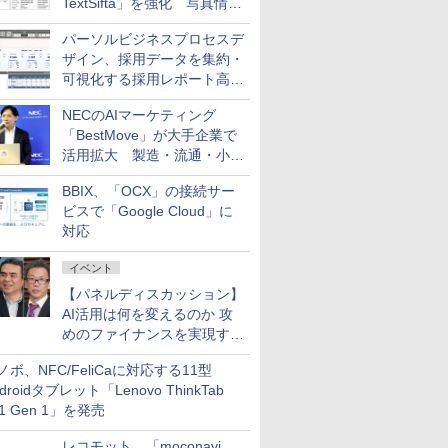
TextSifta」を強化 写真情報
のデータ化などに対応
パーソルビジネスプロセスデ
ザイン、採用データを集約・
可視化する採用レポート高速
化サービスを提供
NECのAIマーケティング
「BestMove」が大手企業で
活用拡大 製造・流通・小売
企業・広告代理店などが実装
BBIX、「OCX」の接続サー
フェーズへ
ビスで「Google Cloud」に
対応
イベント
【パネルディスカッション】
AI活用は何を変えるのか 攻
めのファイナンスを実現する
業務設計とマインドセット変
ノボ、NFC/FeliCaに対応する11型
革
droidタブレット「Lenovo ThinkTab
11 Gen 1」を発売
レコモット、「moconavi