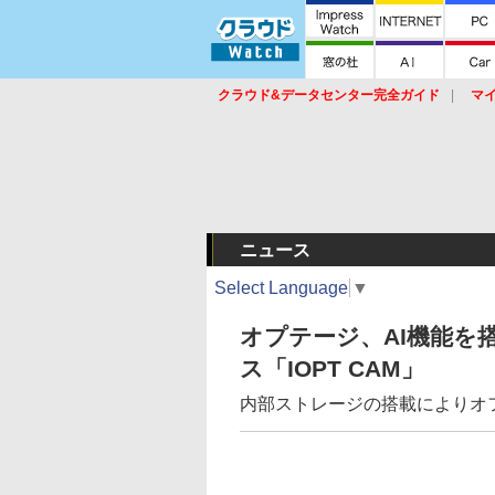
クラウド&データセンター完全ガイド
マ
サービス
セキュリティ
ネットワーク
スイッチ
ルータ
導入事例
イベ
ニュース
Select Language
▼
オプテージ、AI機能を
ス「IOPT CAM」
内部ストレージの搭載によりオ