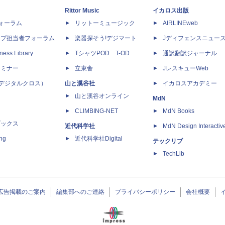
Rittor Music
イカロス出版
dフォーラム
リットーミュージック
AIRLINEweb
ップ担当者フォーラム
楽器探そう!デジマート
Jディフェンスニュー
ness Library
TシャツPOD T-OD
通訳翻訳ジャーナル
セミナー
立東舎
JレスキューWeb
 X（デジタルクロス）
山と溪谷社
イカロスアカデミー
山と溪谷オンライン
MdN
CLIMBING-NET
MdN Books
ブックス
近代科学社
MdN Design Interactiv
ing
近代科学社Digital
テックリブ
TechLib
広告掲載のご案内
編集部へのご連絡
プライバシーポリシー
会社概要