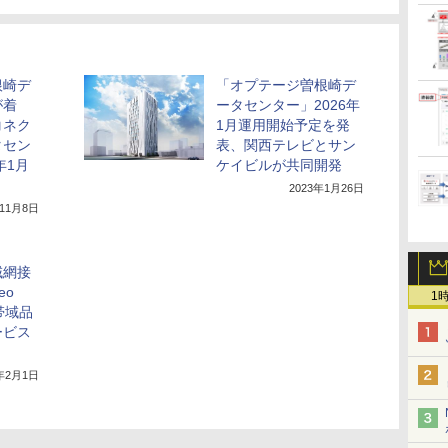
根崎デ
「オプテージ曽根崎デ
が着
ータセンター」2026年
コネク
1月運用開始予定を発
タセン
表、関西テレビとサン
年1月
ケイビルが共同開発
2023年1月26日
年11月8日
域網接
eo
1
広帯域品
ービス
2年2月1日