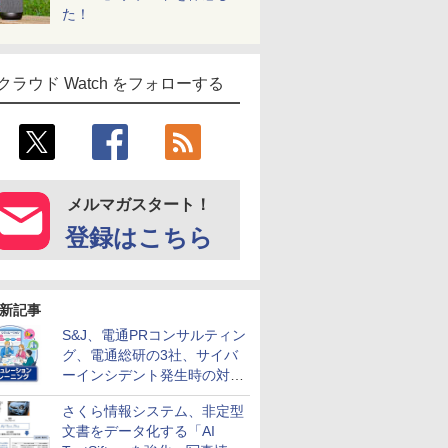
た！
クラウド Watch をフォローする
メルマガスタート！
登録はこちら
新記事
S&J、電通PRコンサルティン
グ、電通総研の3社、サイバ
ーインシデント発生時の対応
と危機管理広報を一体的に訓
さくら情報システム、非定型
練するプログラムを提供
文書をデータ化する「AI