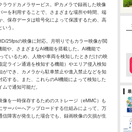
クラウドカメラサービス。IPカメラで録画した映像
バーを利用することで、さまざまな場所や時間、端
か、保存データは暗号化によって保護するため、高
という。
/25fpsの映像に対応。月明りでもカラー映像が閲
t」機能や、さまざまなAI機能を搭載した。AI機能で
わっているため、人物や車両を検知したときだけの映
指定ライン通過を検知する機能）やエリア侵入検知
知ができ、カメラから駐車禁止や進入禁止などを知
対応する。また、これらのAI機能によって検知した
イムで通知可能だ。
最
像を一時保存するためのストレージ（eMMC）も
にサーバーへアップロードする仕組みによって、万
通信障害が発生した場合でも、録画映像の欠損が生