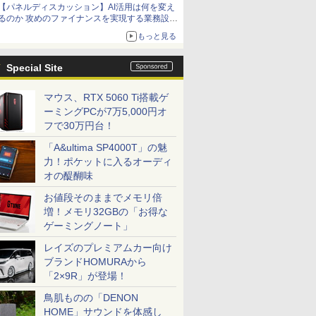
【パネルディスカッション】AI活用は何を変え
るのか 攻めのファイナンスを実現する業務設計
とマインドセット変革
もっと見る
Special Site
マウス、RTX 5060 Ti搭載ゲ
ーミングPCが7万5,000円オ
フで30万円台！
「A&ultima SP4000T」の魅
力！ポケットに入るオーディ
オの醍醐味
お値段そのままでメモリ倍
増！メモリ32GBの「お得な
ゲーミングノート」
レイズのプレミアムカー向け
ブランドHOMURAから
「2×9R」が登場！
鳥肌ものの「DENON
HOME」サウンドを体感し