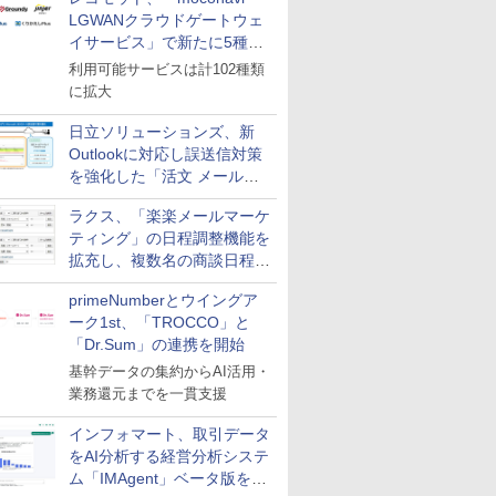
LGWANクラウドゲートウェ
イサービス」で新たに5種類
のサービスと連携開始
利用可能サービスは計102種類
に拡大
日立ソリューションズ、新
Outlookに対応し誤送信対策
を強化した「活文 メール誤
送信防止アドインサービス」
ラクス、「楽楽メールマーケ
を提供
ティング」の日程調整機能を
拡充し、複数名の商談日程調
整を効率化
primeNumberとウイングア
ーク1st、「TROCCO」と
「Dr.Sum」の連携を開始
基幹データの集約からAI活用・
業務還元までを一貫支援
インフォマート、取引データ
をAI分析する経営分析システ
ム「IMAgent」ベータ版を提