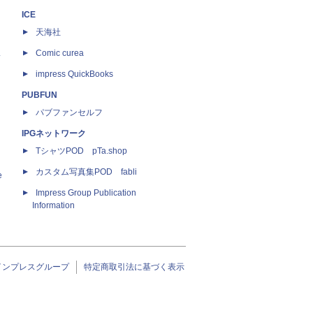
ICE
天海社
ス
Comic curea
impress QuickBooks
PUBFUN
パブファンセルフ
IPGネットワーク
TシャツPOD pTa.shop
カスタム写真集POD fabli
e
Impress Group Publication
Information
インプレスグループ
特定商取引法に基づく表示