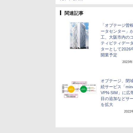
関連記事
「オプテージ曽
ータセンター」
工、大阪市内の
ティビティデー
ターとして2026
開業予定
2023
オプテージ、閉
続サービス「min
VPN-SIM」に
目の追加などサ
を拡大
202