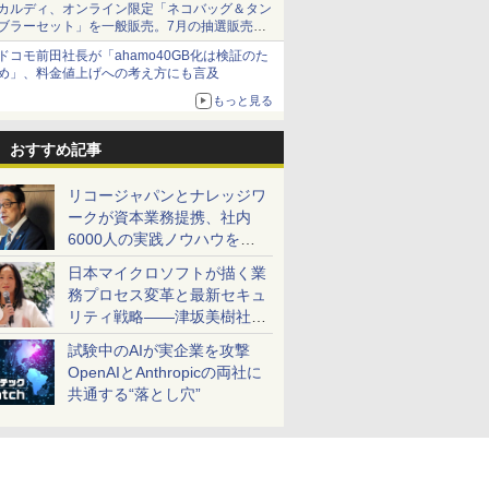
カルディ、オンライン限定「ネコバッグ＆タン
ブラーセット」を一般販売。7月の抽選販売の
当選無効分
ドコモ前田社長が「ahamo40GB化は検証のた
め」、料金値上げへの考え方にも言及
もっと見る
おすすめ記事
リコージャパンとナレッジワ
ークが資本業務提携、社内
6000人の実践ノウハウを生
かした「AI商談記録 for
日本マイクロソフトが描く業
RICOH」を展開へ
務プロセス変革と最新セキュ
リティ戦略――津坂美樹社長
が2027年度戦略を説明
試験中のAIが実企業を攻撃
OpenAIとAnthropicの両社に
共通する“落とし穴”