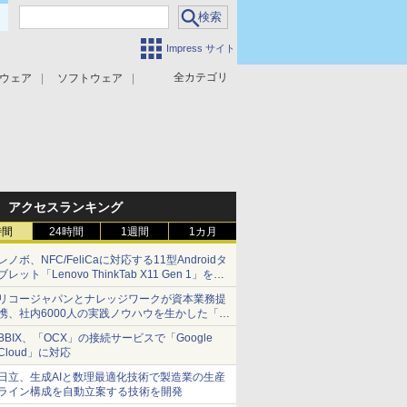
Impress サイト
全カテゴリ
ウェア
ソフトウェア
攻撃対策
マルウェア対策
アクセスランキング
時間
24時間
1週間
1カ月
レノボ、NFC/FeliCaに対応する11型Androidタ
ブレット「Lenovo ThinkTab X11 Gen 1」を発
売
リコージャパンとナレッジワークが資本業務提
携、社内6000人の実践ノウハウを生かした「AI
商談記録 for RICOH」を展開へ
BBIX、「OCX」の接続サービスで「Google
Cloud」に対応
日立、生成AIと数理最適化技術で製造業の生産
ライン構成を自動立案する技術を開発