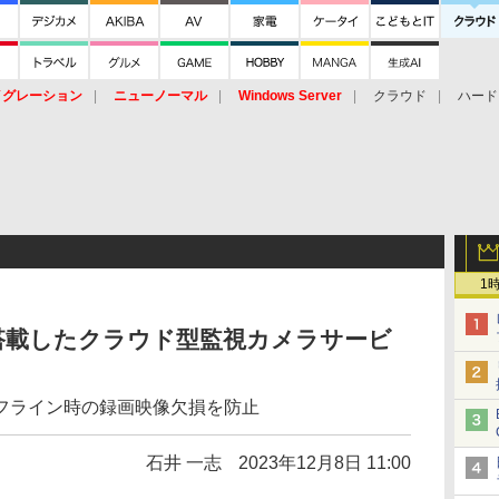
イグレーション
ニューノーマル
Windows Server
クラウド
ハード
トピック
ストレージ（HW）
オープンソース
SaaS
標的型
ント
1
搭載したクラウド型監視カメラサービ
フライン時の録画映像欠損を防止
石井 一志
2023年12月8日 11:00