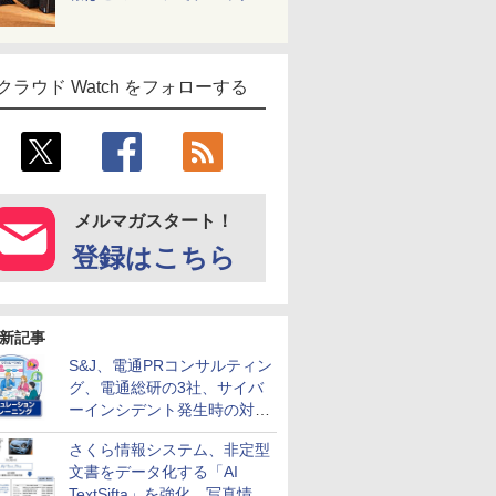
クラウド Watch をフォローする
メルマガスタート！
登録はこちら
新記事
S&J、電通PRコンサルティン
グ、電通総研の3社、サイバ
ーインシデント発生時の対応
と危機管理広報を一体的に訓
さくら情報システム、非定型
練するプログラムを提供
文書をデータ化する「AI
TextSifta」を強化 写真情報