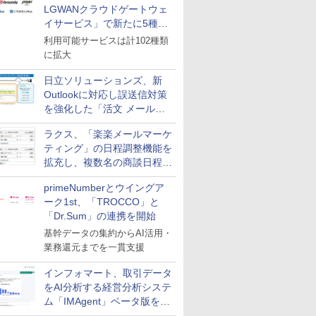
LGWANクラウドゲートウェ
イサービス」で新たに5種類
のサービスと連携開始
利用可能サービスは計102種類
に拡大
日立ソリューションズ、新
Outlookに対応し誤送信対策
を強化した「活文 メール誤
送信防止アドインサービス」
ラクス、「楽楽メールマーケ
を提供
ティング」の日程調整機能を
拡充し、複数名の商談日程調
整を効率化
primeNumberとウイングア
ーク1st、「TROCCO」と
「Dr.Sum」の連携を開始
基幹データの集約からAI活用・
業務還元までを一貫支援
インフォマート、取引データ
をAI分析する経営分析システ
ム「IMAgent」ベータ版を提
供