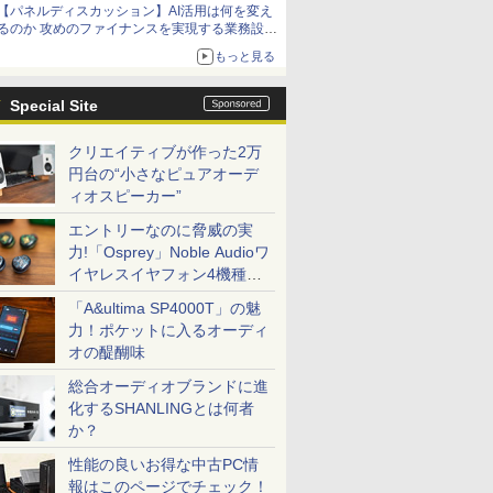
【パネルディスカッション】AI活用は何を変え
るのか 攻めのファイナンスを実現する業務設計
とマインドセット変革
もっと見る
Special Site
クリエイティブが作った2万
円台の“小さなピュアオーデ
ィオスピーカー”
エントリーなのに脅威の実
力!「Osprey」Noble Audioワ
イヤレスイヤフォン4機種を
一気に聴く
「A&ultima SP4000T」の魅
力！ポケットに入るオーディ
オの醍醐味
総合オーディオブランドに進
化するSHANLINGとは何者
か？
性能の良いお得な中古PC情
報はこのページでチェック！