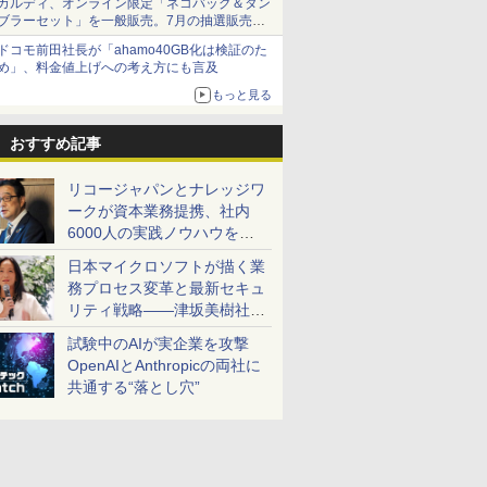
カルディ、オンライン限定「ネコバッグ＆タン
ブラーセット」を一般販売。7月の抽選販売の
当選無効分
ドコモ前田社長が「ahamo40GB化は検証のた
め」、料金値上げへの考え方にも言及
もっと見る
おすすめ記事
リコージャパンとナレッジワ
ークが資本業務提携、社内
6000人の実践ノウハウを生
かした「AI商談記録 for
日本マイクロソフトが描く業
RICOH」を展開へ
務プロセス変革と最新セキュ
リティ戦略――津坂美樹社長
が2027年度戦略を説明
試験中のAIが実企業を攻撃
OpenAIとAnthropicの両社に
共通する“落とし穴”