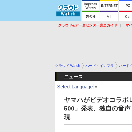
クラウド&データセンター完全ガイド
マ
サービス
セキュリティ
ネットワーク
スイッチ
ルータ
導入事例
イベ
クラウド Watch
ハード・インフラ
ハード
ニュース
Select Language
▼
ヤマハがビデオコラボレー
500」発表、独自の音
現