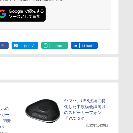
ェア
はてブ
note
LinkedIn
ヤマハ、USB接続に特
化した中規模会議向け
マハの
のスピーカーフォン
ーカー
「YVC-331」
0」開発
2022年1月20日
のり