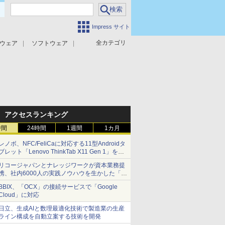
Impress サイト
全カテゴリ
ウェア
ソフトウェア
攻撃対策
マルウェア対策
アクセスランキング
時間
24時間
1週間
1カ月
レノボ、NFC/FeliCaに対応する11型Androidタ
ブレット「Lenovo ThinkTab X11 Gen 1」を発
売
リコージャパンとナレッジワークが資本業務提
携、社内6000人の実践ノウハウを生かした「AI
商談記録 for RICOH」を展開へ
BBIX、「OCX」の接続サービスで「Google
Cloud」に対応
日立、生成AIと数理最適化技術で製造業の生産
ライン構成を自動立案する技術を開発