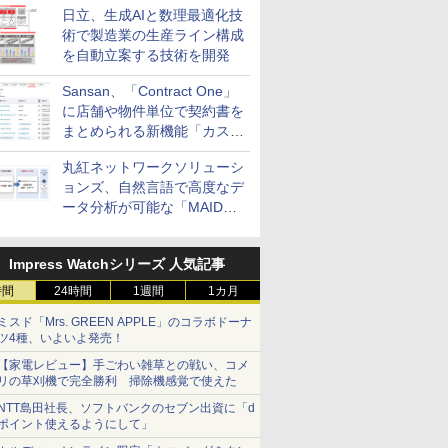
日立、生成AIと数理最適化技
術で製造業の生産ライン構成
を自動立案する技術を開発
Sansan、「Contract One」
に店舗や物件単位で契約書を
まとめられる新機能「カスタ
ム契約ツリー」を追加
丸紅ネットワークソリューシ
ョンズ、自然言語で高度なデ
ータ分析が可能な「MAIDOA
AI ASSIST」を9月より提供
Impress Watchシリーズ 人気記事
時間
24時間
1週間
1カ月
ミスド「Mrs. GREEN APPLE」のコラボドーナ
ツ4種、いよいよ発売！
【家電レビュー】手ごわい雑草との戦い、コメ
リの草刈機で完全勝利 掃除機感覚で使えた
NTT島田社長、ソフトバンクのセブン出資に「d
ポイント使えるようにして」