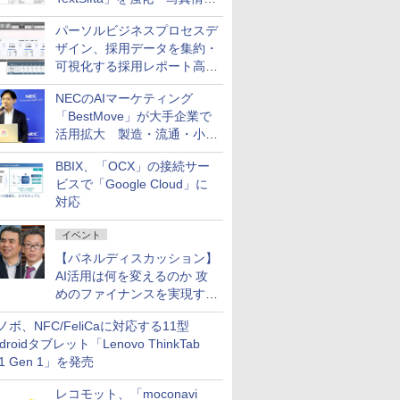
のデータ化などに対応
パーソルビジネスプロセスデ
ザイン、採用データを集約・
可視化する採用レポート高速
化サービスを提供
NECのAIマーケティング
「BestMove」が大手企業で
活用拡大 製造・流通・小売
企業・広告代理店などが実装
BBIX、「OCX」の接続サー
フェーズへ
ビスで「Google Cloud」に
対応
イベント
【パネルディスカッション】
AI活用は何を変えるのか 攻
めのファイナンスを実現する
業務設計とマインドセット変
ノボ、NFC/FeliCaに対応する11型
革
droidタブレット「Lenovo ThinkTab
11 Gen 1」を発売
レコモット、「moconavi