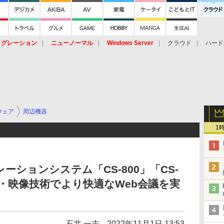
イグレーション
ニューノーマル
Windows Server
クラウド
ハード
トピック
ストレージ（HW）
オープンソース
SaaS
標的型
ント
ウェア
周辺機器
1
ションシステム「CS-800」「CS-
声・映像技術でより快適なWeb会議を実
石井 一志
2022年11月1日 13:53