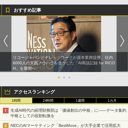
おすすめ記事
リコージャパンとナレッジワークが資本業務提携、社内
6000人の実践ノウハウを生かした「AI商談記録 for RICO
H」を展開へ
●
●
●
アクセスランキング
1時間
24時間
1週間
1カ月
生成AI時代の経理財務部は「価値創出の中核」に――データ集約
中枢としての役割転換を
NECのAIマーケティング「BestMove」が大手企業で活用拡大