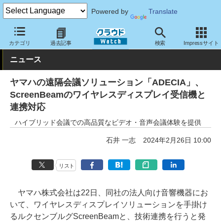
Powered by
Translate
クラウド Watch
トピック
協業・提携
その他
カテゴリ
過去記事
検索
Impressサイト
ニュース
ヤマハの遠隔会議ソリューション「ADECIA」、
ScreenBeamのワイヤレスディスプレイ受信機と
連携対応
ハイブリッド会議での高品質なビデオ・音声会議体験を提供
石井 一志
2024年2月26日 10:00
リスト
ヤマハ株式会社は22日、同社の法人向け音響機器にお
いて、ワイヤレスディスプレイソリューションを手掛け
るルクセンブルグScreenBeamと、技術連携を行うと発