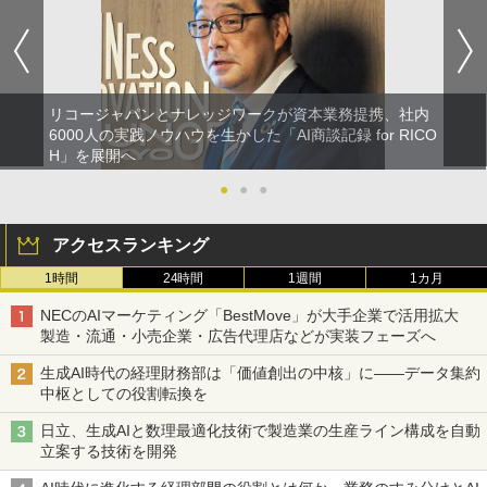
リコージャパンとナレッジワークが資本業務提携、社内
6000人の実践ノウハウを生かした「AI商談記録 for RICO
H」を展開へ
●
●
●
アクセスランキング
1時間
24時間
1週間
1カ月
NECのAIマーケティング「BestMove」が大手企業で活用拡大
製造・流通・小売企業・広告代理店などが実装フェーズへ
生成AI時代の経理財務部は「価値創出の中核」に――データ集約
中枢としての役割転換を
日立、生成AIと数理最適化技術で製造業の生産ライン構成を自動
立案する技術を開発