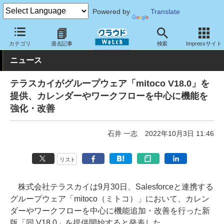
Powered by
Translate
クラウド Watch
サービス・ソフト
サービス
コミュニケーショ
カテゴリ
過去記事
検索
Impressサイト
ニュース
テラスカイがグループウェア「mitoco V18.0」を
提供、カレンダーやワークフローを中心に機能を
強化・改善
石井 一志
2022年10月3日 11:46
リスト
株式会社テラスカイは9月30日、Salesforceと連携する
グループウェア「mitoco（ミトコ）」において、カレン
ダーやワークフローを中心に機能追加・改善を行った新
版「同 V18.0」を提供開始すると発表した。