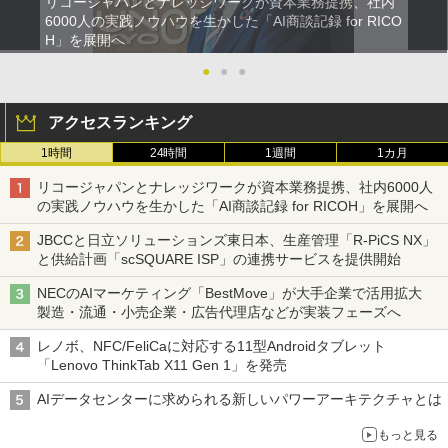
リコージャパンとナレッジワークが資本業務提携、社内
6000人の実践ノウハウを生かした「AI商談記録 for RICO
H」を展開へ
●
●
●
アクセスランキング
1時間
24時間
1週間
1カ月
リコージャパンとナレッジワークが資本業務提携、社内6000人
の実践ノウハウを生かした「AI商談記録 for RICOH」を展開へ
JBCCと日立ソリューションズ東日本、生産管理「R-PiCS NX」
と供給計画「scSQUARE ISP」の連携サービスを提供開始
NECのAIマーケティング「BestMove」が大手企業で活用拡大
製造・流通・小売企業・広告代理店などが実装フェーズへ
レノボ、NFC/FeliCaに対応する11型Androidタブレット
「Lenovo ThinkTab X11 Gen 1」を発売
AIデータセンターに求められる新しいパワーアーキテクチャとは
もっと見る