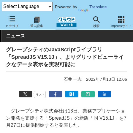
Powered by
Translate
クラウド Watch
サービス・ソフト
ソフトウェア
開発関連
カテゴリ
過去記事
検索
Impressサイト
ニュース
グレープシティのJavaScriptライブラリ
「SpreadJS V15.1J」、よりグリッドビューライ
クなデータ表示を実現可能に
石井 一志
2022年7月13日 12:06
リスト
グレープシティ株式会社は13日、業務アプリケーショ
ン開発を支援する「SpreadJS」の新版「同 V15.1J」を7
月27日に提供開始すると発表した。