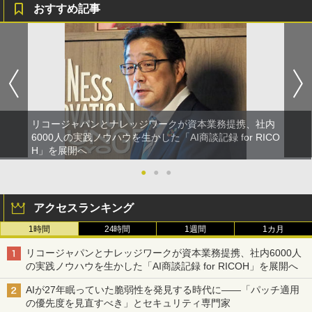
おすすめ記事
リコージャパンとナレッジワークが資本業務提携、社内
6000人の実践ノウハウを生かした「AI商談記録 for RICO
H」を展開へ
●
●
●
アクセスランキング
1時間
24時間
1週間
1カ月
リコージャパンとナレッジワークが資本業務提携、社内6000人
の実践ノウハウを生かした「AI商談記録 for RICOH」を展開へ
AIが27年眠っていた脆弱性を発見する時代に――「パッチ適用
の優先度を見直すべき」とセキュリティ専門家