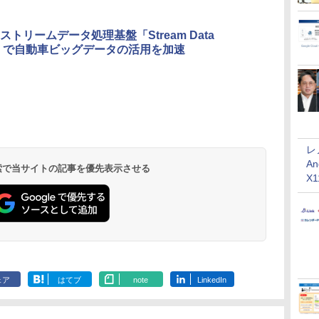
ストリームデータ処理基盤「Stream Data
izer」で自動車ビッグデータの活用を加速
レ
An
 検索で当サイトの記事を優先表示させる
X
ェア
はてブ
note
LinkedIn