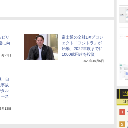
モビリ
富士通の全社DXプロジ
速に向
ェクト「フジトラ」が
始動、2022年度までに
1000億円超を投資
年5月21日
2020年10月5日
通、自
通事故
ジタル
ケース
1
年6月13日