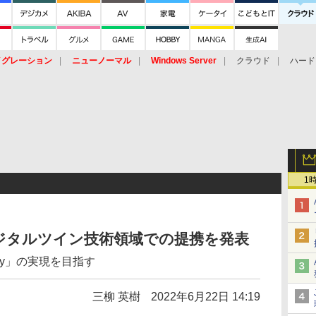
イグレーション
ニューノーマル
Windows Server
クラウド
ハード
トピック
ストレージ（HW）
オープンソース
SaaS
標的型
ント
1
、デジタルツイン技術領域での提携を発表
iety」の実現を目指す
三柳 英樹
2022年6月22日 14:19