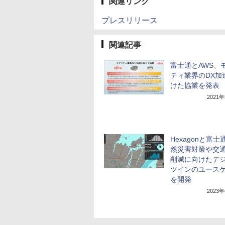
関連リンク
プレスリリース
関連記事
富士通とAWS、
ティ業界のDX加
けた協業を発表
2021
Hexagonと富士
然災害対策や交
削減に向けたデ
ツインのユース
を開発
2023