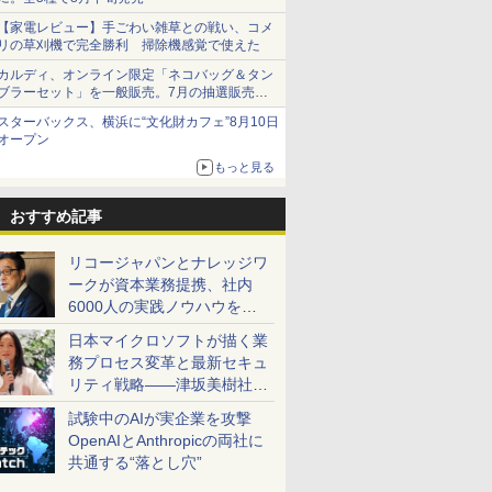
【家電レビュー】手ごわい雑草との戦い、コメ
リの草刈機で完全勝利 掃除機感覚で使えた
カルディ、オンライン限定「ネコバッグ＆タン
ブラーセット」を一般販売。7月の抽選販売の
当選無効分
スターバックス、横浜に“文化財カフェ”8月10日
オープン
もっと見る
おすすめ記事
リコージャパンとナレッジワ
ークが資本業務提携、社内
6000人の実践ノウハウを生
かした「AI商談記録 for
日本マイクロソフトが描く業
RICOH」を展開へ
務プロセス変革と最新セキュ
リティ戦略――津坂美樹社長
が2027年度戦略を説明
試験中のAIが実企業を攻撃
OpenAIとAnthropicの両社に
共通する“落とし穴”