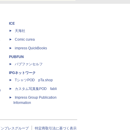
ICE
天海社
ス
Comic curea
impress QuickBooks
PUBFUN
パブファンセルフ
IPGネットワーク
TシャツPOD pTa.shop
カスタム写真集POD fabli
e
Impress Group Publication
Information
インプレスグループ
特定商取引法に基づく表示