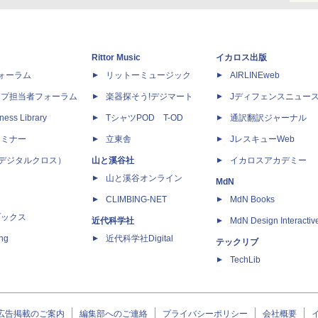
Rittor Music
イカロス出版
dフォーラム
リットーミュージック
AIRLINEweb
ップ担当者フォーラム
楽器探そう!デジマート
Jディフェンスニュー
ness Library
TシャツPOD T-OD
通訳翻訳ジャーナル
セミナー
立東舎
JレスキューWeb
 X（デジタルクロス）
山と溪谷社
イカロスアカデミー
山と溪谷オンライン
MdN
CLIMBING-NET
MdN Books
ブックス
近代科学社
MdN Design Interactiv
ing
近代科学社Digital
テックリブ
TechLib
広告掲載のご案内
編集部へのご連絡
プライバシーポリシー
会社概要