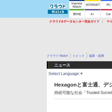
クラウド&データセンター完全ガイド
マ
サービス
セキュリティ
ネットワーク
スイッチ
ルータ
導入事例
イベ
クラウド Watch
トピック
協業・提携
ニュース
Select Language
▼
Hexagonと富士通
持続可能な社会「Trusted Soc