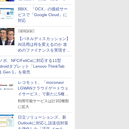
企業・広告代理店などが実装
BBIX、「OCX」の接続サー
フェーズへ
ビスで「Google Cloud」に
対応
イベント
【パネルディスカッション】
AI活用は何を変えるのか 攻
めのファイナンスを実現する
業務設計とマインドセット変
ノボ、NFC/FeliCaに対応する11型
革
droidタブレット「Lenovo ThinkTab
11 Gen 1」を発売
レコモット、「moconavi
LGWANクラウドゲートウェ
イサービス」で新たに5種類
のサービスと連携開始
利用可能サービスは計102種類
に拡大
日立ソリューションズ、新
Outlookに対応し誤送信対策
を強化した「活文 メール誤