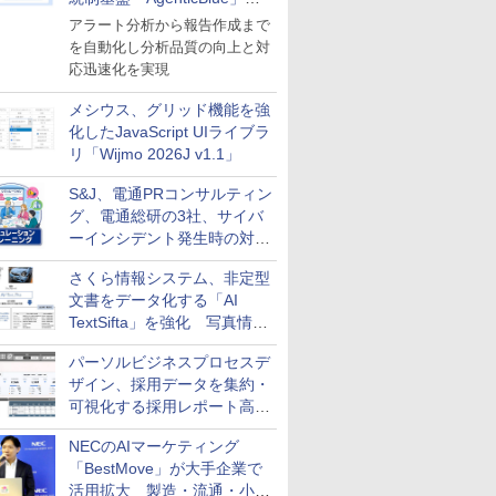
導入
アラート分析から報告作成まで
を自動化し分析品質の向上と対
応迅速化を実現
メシウス、グリッド機能を強
化したJavaScript UIライブラ
リ「Wijmo 2026J v1.1」
S&J、電通PRコンサルティン
グ、電通総研の3社、サイバ
ーインシデント発生時の対応
と危機管理広報を一体的に訓
さくら情報システム、非定型
練するプログラムを提供
文書をデータ化する「AI
TextSifta」を強化 写真情報
のデータ化などに対応
パーソルビジネスプロセスデ
ザイン、採用データを集約・
可視化する採用レポート高速
化サービスを提供
NECのAIマーケティング
「BestMove」が大手企業で
活用拡大 製造・流通・小売