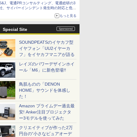
S&J、電通PRコンサルティング、電通総研の3
社、サイバーインシデント発生時の対応と危機
管理広報を一体的に訓練するプログラムを提供
もっと見る
Special Site
SOUNDPEATSのイヤカフ型
イヤフォン「UU2イヤーカ
フ」をイヤカフマニアが語る
レイズのパワーデザインホイ
ール「M6」に新色登場!!
鳥肌ものの「DENON
HOME」サウンドを体感し
た！
Amazon プライムデー過去最
安! Anker注目プロジェクタ
ー3モデルを使ってみた
クリエイティブが作った2万
円台の“小さなピュアオーデ