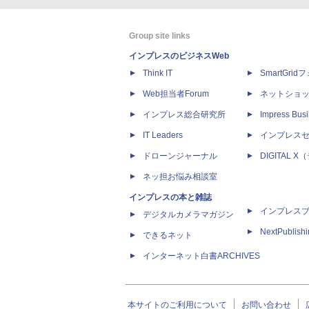
Group site links
インプレスのビジネスWeb
Think IT
SmartGri
Web担当者Forum
ネットショ
インプレス総合研究所
Impress Busi
IT Leaders
インプレス
ドローンジャーナル
DIGITAL
ネッ担お悩み相談室
インプレスの本と雑誌
インプレス
デジタルカメラマガジン
NextPublish
できるネット
インターネット白書ARCHIVES
本サイトのご利用について
お問い合わせ