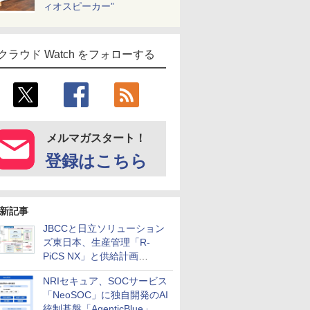
ィオスピーカー”
クラウド Watch をフォローする
メルマガスタート！
登録はこちら
新記事
JBCCと日立ソリューション
ズ東日本、生産管理「R-
PiCS NX」と供給計画
「scSQUARE ISP」の連携サ
NRIセキュア、SOCサービス
ービスを提供開始
「NeoSOC」に独自開発のAI
統制基盤「AgenticBlue」を