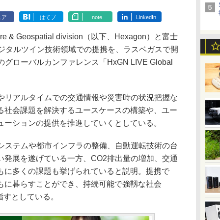
ェア
はてブ
note
LinkedIn
cture & Geospatial division（以下、Hexagon）と富士
デジタルツイン技術領域での提携を、ラスベガスで開
グローバルカンファレンス「HxGN LIVE Global
やリアルタイムでの交通情報や災害時の状況把握な
る社会課題を解決するユースケースの構築や、ユー
ューションの提供を推進していくとしている。
通システムや都市インフラの整備、自動運転技術の台
い発展を遂げている一方、CO2排出量の増加、交通
もに多くの課題も挙げられていると説明。提携で
もに暮らすことができ、持続可能で強靱な社会
現を目指すとしている。