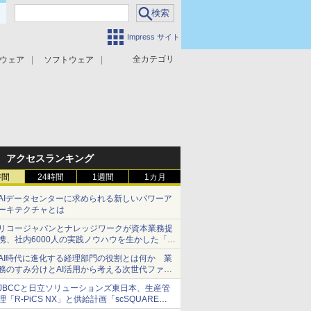
Impress サイト
全カテゴリ
ウェア
ソフトウェア
攻撃対策
マルウェア対策
アクセスランキング
時間
24時間
1週間
1カ月
AIデータセンターに求められる新しいパワーア
ーキテクチャとは
リコージャパンとナレッジワークが資本業務提
携、社内6000人の実践ノウハウを生かした「AI
商談記録 for RICOH」を展開へ
AI時代に進化する経理部門の役割とは何か 業
務のすみ分けとAI活用から考える次世代ファイ
ナンス戦略
JBCCと日立ソリューションズ東日本、生産管
理「R-PiCS NX」と供給計画「scSQUARE
ISP」の連携サービスを提供開始