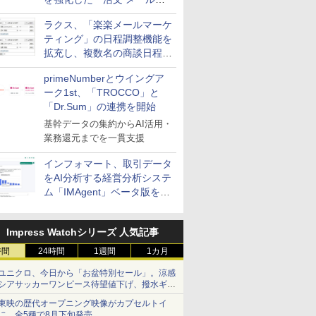
送信防止アドインサービス」
ラクス、「楽楽メールマーケ
を提供
ティング」の日程調整機能を
拡充し、複数名の商談日程調
整を効率化
primeNumberとウイングア
ーク1st、「TROCCO」と
「Dr.Sum」の連携を開始
基幹データの集約からAI活用・
業務還元までを一貫支援
インフォマート、取引データ
をAI分析する経営分析システ
ム「IMAgent」ベータ版を提
供
Impress Watchシリーズ 人気記事
時間
24時間
1週間
1カ月
ユニクロ、今日から「お盆特別セール」。涼感
シアサッカーワンピース待望値下げ、撥水ギア
ショーツは1990円に
東映の歴代オープニング映像がカプセルトイ
に。全5種で8月下旬発売