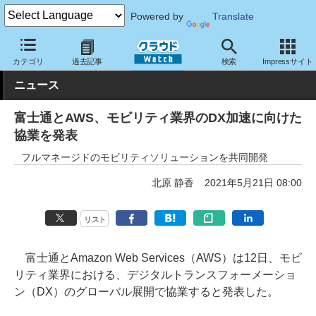
Powered by
Translate
クラウド Watch
トピック
協業・提携
その他
カテゴリ
過去記事
検索
Impressサイト
ニュース
富士通とAWS、モビリティ業界のDX加速に向けた
協業を発表
フルマネージドのモビリティソリューションを共同開発
北原 静香
2021年5月21日 08:00
リスト
富士通とAmazon Web Services（AWS）は12日、モビ
リティ業界における、デジタルトランスフォーメーショ
ン（DX）のグローバル展開で協業すると発表した。