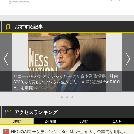
おすすめ記事
リコージャパンとナレッジワークが資本業務提携、社内
6000人の実践ノウハウを生かした「AI商談記録 for RICO
H」を展開へ
●
●
●
アクセスランキング
1時間
24時間
1週間
1カ月
NECのAIマーケティング「BestMove」が大手企業で活用拡大