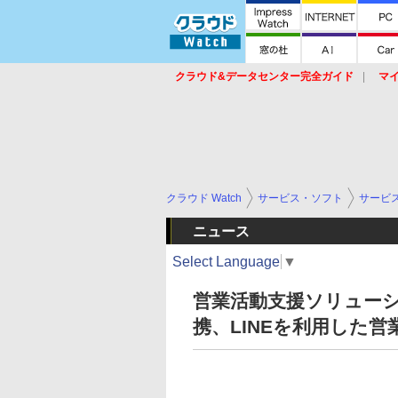
クラウド&データセンター完全ガイド
マ
サービス
セキュリティ
ネットワーク
スイッチ
ルータ
導入事例
イベ
クラウド Watch
サービス・ソフト
サービ
ニュース
Select Language
▼
営業活動支援ソリューショ
携、LINEを利用した営