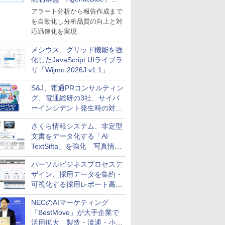
導入
アラート分析から報告作成まで
を自動化し分析品質の向上と対
応迅速化を実現
メシウス、グリッド機能を強
化したJavaScript UIライブラ
リ「Wijmo 2026J v1.1」
S&J、電通PRコンサルティン
グ、電通総研の3社、サイバ
ーインシデント発生時の対応
と危機管理広報を一体的に訓
さくら情報システム、非定型
練するプログラムを提供
文書をデータ化する「AI
TextSifta」を強化 写真情報
のデータ化などに対応
パーソルビジネスプロセスデ
ザイン、採用データを集約・
可視化する採用レポート高速
化サービスを提供
NECのAIマーケティング
「BestMove」が大手企業で
活用拡大 製造・流通・小売