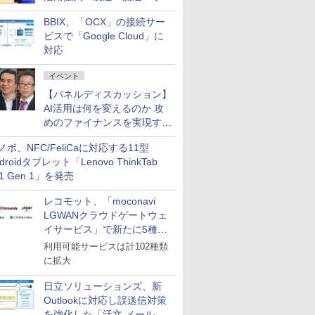
企業・広告代理店などが実装
BBIX、「OCX」の接続サー
フェーズへ
ビスで「Google Cloud」に
対応
イベント
【パネルディスカッション】
AI活用は何を変えるのか 攻
めのファイナンスを実現する
業務設計とマインドセット変
ノボ、NFC/FeliCaに対応する11型
革
droidタブレット「Lenovo ThinkTab
11 Gen 1」を発売
レコモット、「moconavi
LGWANクラウドゲートウェ
イサービス」で新たに5種類
のサービスと連携開始
利用可能サービスは計102種類
に拡大
日立ソリューションズ、新
Outlookに対応し誤送信対策
を強化した「活文 メール誤