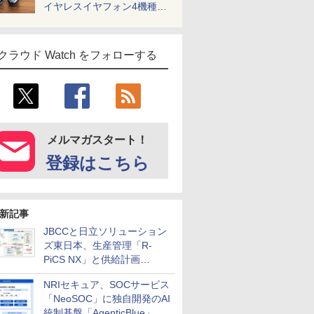
イヤレスイヤフォン4機種を
一気に聴く
クラウド Watch をフォローする
メルマガスタート！
登録はこちら
新記事
JBCCと日立ソリューション
ズ東日本、生産管理「R-
PiCS NX」と供給計画
「scSQUARE ISP」の連携サ
NRIセキュア、SOCサービス
ービスを提供開始
「NeoSOC」に独自開発のAI
統制基盤「AgenticBlue」を