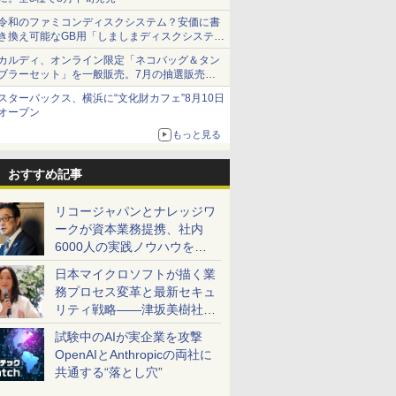
令和のファミコンディスクシステム？安価に書
き換え可能なGB用「しましまディスクシステ
ム」
カルディ、オンライン限定「ネコバッグ＆タン
ブラーセット」を一般販売。7月の抽選販売の
当選無効分
スターバックス、横浜に“文化財カフェ”8月10日
オープン
もっと見る
おすすめ記事
リコージャパンとナレッジワ
ークが資本業務提携、社内
6000人の実践ノウハウを生
かした「AI商談記録 for
日本マイクロソフトが描く業
RICOH」を展開へ
務プロセス変革と最新セキュ
リティ戦略――津坂美樹社長
が2027年度戦略を説明
試験中のAIが実企業を攻撃
OpenAIとAnthropicの両社に
共通する“落とし穴”