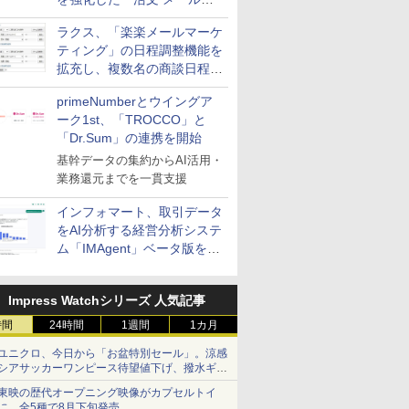
送信防止アドインサービス」
ラクス、「楽楽メールマーケ
を提供
ティング」の日程調整機能を
拡充し、複数名の商談日程調
整を効率化
primeNumberとウイングア
ーク1st、「TROCCO」と
「Dr.Sum」の連携を開始
基幹データの集約からAI活用・
業務還元までを一貫支援
インフォマート、取引データ
をAI分析する経営分析システ
ム「IMAgent」ベータ版を提
供
Impress Watchシリーズ 人気記事
時間
24時間
1週間
1カ月
ユニクロ、今日から「お盆特別セール」。涼感
シアサッカーワンピース待望値下げ、撥水ギア
ショーツは1990円に
東映の歴代オープニング映像がカプセルトイ
に。全5種で8月下旬発売