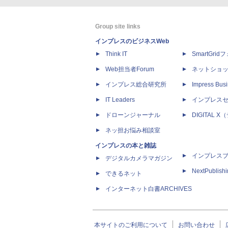
Group site links
インプレスのビジネスWeb
Think IT
SmartGri
Web担当者Forum
ネットショ
インプレス総合研究所
Impress Busi
IT Leaders
インプレス
ドローンジャーナル
DIGITAL
ネッ担お悩み相談室
インプレスの本と雑誌
インプレス
デジタルカメラマガジン
NextPublish
できるネット
インターネット白書ARCHIVES
本サイトのご利用について
お問い合わせ