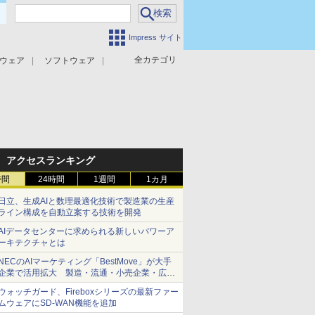
Impress サイト
全カテゴリ
ウェア
ソフトウェア
攻撃対策
マルウェア対策
アクセスランキング
時間
24時間
1週間
1カ月
日立、生成AIと数理最適化技術で製造業の生産
ライン構成を自動立案する技術を開発
AIデータセンターに求められる新しいパワーア
ーキテクチャとは
NECのAIマーケティング「BestMove」が大手
企業で活用拡大 製造・流通・小売企業・広告
代理店などが実装フェーズへ
ウォッチガード、Fireboxシリーズの最新ファー
ムウェアにSD-WAN機能を追加