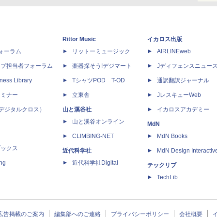
Rittor Music
イカロス出版
dフォーラム
リットーミュージック
AIRLINEweb
ップ担当者フォーラム
楽器探そう!デジマート
Jディフェンスニュー
ness Library
TシャツPOD T-OD
通訳翻訳ジャーナル
セミナー
立東舎
JレスキューWeb
 X（デジタルクロス）
山と溪谷社
イカロスアカデミー
山と溪谷オンライン
MdN
CLIMBING-NET
MdN Books
ブックス
近代科学社
MdN Design Interactiv
ing
近代科学社Digital
テックリブ
TechLib
広告掲載のご案内
編集部へのご連絡
プライバシーポリシー
会社概要