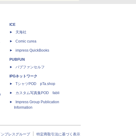
ICE
天海社
ス
Comic curea
impress QuickBooks
PUBFUN
パブファンセルフ
IPGネットワーク
TシャツPOD pTa.shop
カスタム写真集POD fabli
e
Impress Group Publication
Information
インプレスグループ
特定商取引法に基づく表示