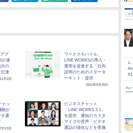
けアプ
ワークスモバイル、
KSが連
LINE WORKSの導入・
レ
指示の
運用を促進する「社内
An
に伝達
説明のためのスタータ
X
ーキット」提供
年11月2日
2021年9月15日
のチャッ
ビジネスチャット
機能が
「LINE WORKS 3.1」
デオ通
を提供、通知のカスタ
ど
マイズや音声・ビデオ
通話の強化などを実施
年7月13日