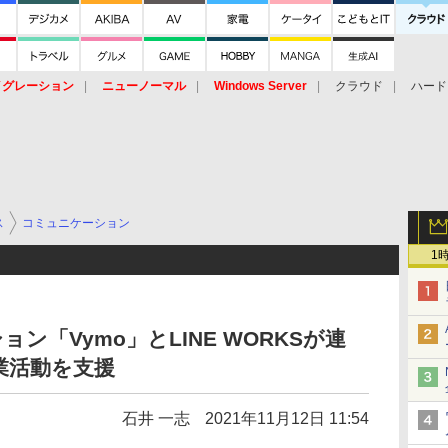
イグレーション
ニューノーマル
Windows Server
クラウド
ハード
トピック
ストレージ（HW）
オープンソース
SaaS
標的型
ント
ス
コミュニケーション
1
ン「Vymo」とLINE WORKSが連
業活動を支援
石井 一志
2021年11月12日 11:54