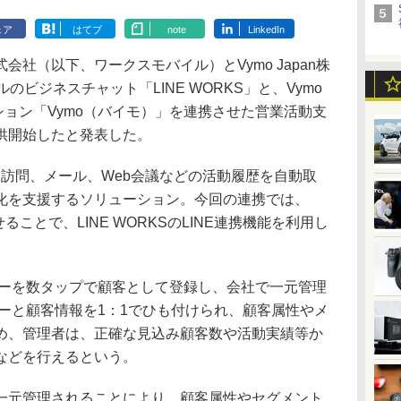
ェア
はてブ
note
LinkedIn
社（以下、ワークスモバイル）とVymo Japan株
のビジネスチャット「LINE WORKS」と、Vymo
ーション「Vymo（バイモ）」を連携させた営業活動支
供開始したと発表した。
訪問、メール、Web会議などの活動履歴を自動取
化を支援するソリューション。今回の連携では、
させることで、LINE WORKSのLINE連携機能を利用し
。
ザーを数タップで顧客として登録し、会社で一元管理
ザーと顧客情報を1：1でひも付けられ、顧客属性やメ
め、管理者は、正確な見込み顧客数や活動実績等か
などを行えるという。
元管理されることにより、顧客属性やセグメント