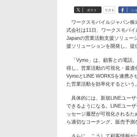
ポスト
リスト
シ
ワークスモバイルジャパン株式会
式会社は11日、ワークスモバイル
Japanの営業活動支援ソリュ
援ソリューションを開発し、提
「Vymo」は、顧客との電話、
得し、営業活動の可視化・最適
VymoとLINE WORKSを連携
た営業活動を効率化するという
具体的には、新規LINEユー
できるようになる。LINEユー
ッセージ履歴が可視化されるた
ら適切なコーチング、販売予測
さらに、こうして顧客情報が一