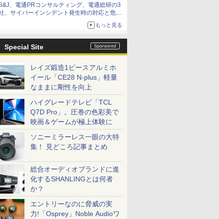
S&J、電通PRコンサルティング、電通総研の3
社、サイバーインシデント発生時の対応と危機
管理広報を一体的に訓練するプログラムを提供
もっと見る
Special Site
レイズ鍛造1ピースアルミホ
イール「CE28 N-plus」軽量
なままに剛性を向上
ハイグレードテレビ「TCL
Q7D Pro」。圧巻の色彩美で
映画＆ゲームが極上体験に
ソニーミラーレス一眼の大特
集！ 見どころ記事まとめ
総合オーディオブランドに進
化するSHANLINGとは何者
か？
エントリーなのに脅威の実
力!「Osprey」Noble Audioワ