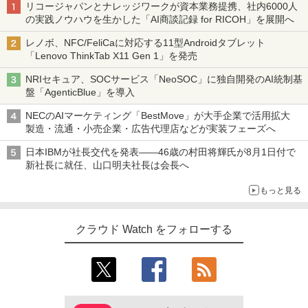
リコージャパンとナレッジワークが資本業務提携、社内6000人
の実践ノウハウを生かした「AI商談記録 for RICOH」を展開へ
レノボ、NFC/FeliCaに対応する11型Androidタブレット
「Lenovo ThinkTab X11 Gen 1」を発売
NRIセキュア、SOCサービス「NeoSOC」に独自開発のAI統制基
盤「AgenticBlue」を導入
NECのAIマーケティング「BestMove」が大手企業で活用拡大
製造・流通・小売企業・広告代理店などが実装フェーズへ
日本IBMが社長交代を発表――46歳の村田将輝氏が8月1日付で
新社長に就任、山口明夫社長は会長へ
もっと見る
クラウド Watch をフォローする