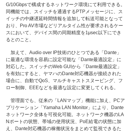
G/10Gbpsで構成するネットワーク環境にて利用できる。
同機能では、スイッチを通過するPTPメッセージに、ス
イッチの中継遅延時間情報を追加して転送可能となって
おり、Pro AV市場などリアルタイム性が要求されるケー
スにおいて、デバイス間の同期精度を1μsec以下にでき
るとのこと。
加えて、Audio over IP技術のひとつである「Dante」
に最適な環境を容易に設定可能な「Dante最適設定」に
対応した。スイッチのWeb GUIから「Dante最適設定」
を有効にすると、ヤマハのDante対応機器が接続された
場合に、自動でQoS、マルチキャストスヌーピング、フ
ロー制御、EEEなどを最適な設定に変更してくれる。
管理面でも、従来の「LANマップ」機能に加え、PCア
プリケーション「Yamaha LAN Monitor」により、Dante
ネットワーク全体を可視化可能。ネットワーク機器のLA
Nポートの状態、帯域の使用状況、PoE給電の状態に加
え、Dante対応機器の稼働状況をまとめて監視できるた