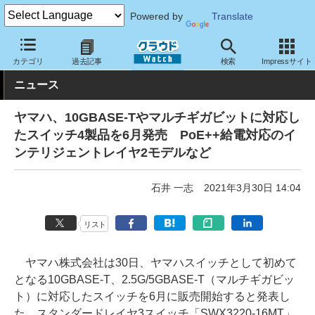
Powered by
Translate
クラウド Watch
ネットワーク
スイッチ
カテゴリ
過去記事
検索
Impressサイト
ニュース
ヤマハ、10GBASE-Tやマルチギガビットに対応し
たスイッチ4製品を6月発売 PoE++給電対応のイ
ンテリジェントレイヤ2モデルなど
石井 一志
2021年3月30日 14:04
リスト
ヤマハ株式会社は30日、ヤマハスイッチとして初めて
となる10GBASE-T、2.5G/5GBASE-T（マルチギガビッ
ト）に対応したスイッチを6月に販売開始すると発表し
た。スタンダードレイヤ3スイッチ「SWX3220-16MT」