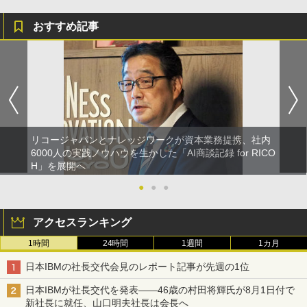
おすすめ記事
リコージャパンとナレッジワークが資本業務提携、社内
6000人の実践ノウハウを生かした「AI商談記録 for RICO
H」を展開へ
●
●
●
アクセスランキング
1時間
24時間
1週間
1カ月
日本IBMの社長交代会見のレポート記事が先週の1位
日本IBMが社長交代を発表――46歳の村田将輝氏が8月1日付で
新社長に就任、山口明夫社長は会長へ