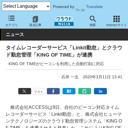
Powered by
Translate
クラウド Watch
トピック
協業・提携
国内
カテゴリ
過去記事
検索
Impressサイト
ニュース
タイムレコーダーサービス「Linkit勤怠」とクラウ
ド勤怠管理「KING OF TIME」が連携
KING OF TIMEがビーコンを利用した自動打刻に対応
石井 一志
2020年3月11日 13:41
リスト
株式会社ACCESSは9日、自社のビーコン対応タイム
レコーダーサービス「Linkit勤怠」と、株式会社ヒューマ
ンテクノロジーズのクラウド勤怠管理システム「KING O
F TIME」を連携させると発表した。これによりKING OF