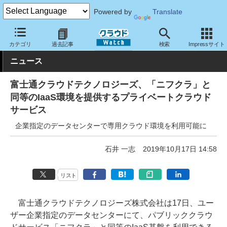
Powered by
Translate
クラウド Watch
サービス・ソフト
サービス
その他
カテゴリ
過去記事
検索
Impressサイト
ニュース
富士通クラウドテクノロジーズ、「ニフクラ」と
同等のIaaS環境を提供するプライベートクラウド
サービス
企業指定のデータセンターで専用クラウド環境を利用可能に
石井 一志
2019年10月17日 14:58
リスト
富士通クラウドテクノロジーズ株式会社は17日、ユー
ザー企業指定のデータセンターにて、パブリッククラウ