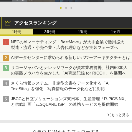
●
●
●
アクセスランキング
1時間
24時間
1週間
1カ月
NECのAIマーケティング「BestMove」が大手企業で活用拡大
製造・流通・小売企業・広告代理店などが実装フェーズへ
AIデータセンターに求められる新しいパワーアーキテクチャとは
リコージャパンとナレッジワークが資本業務提携、社内6000人
の実践ノウハウを生かした「AI商談記録 for RICOH」を展開へ
さくら情報システム、非定型文書をデータ化する「AI
TextSifta」を強化 写真情報のデータ化などに対応
JBCCと日立ソリューションズ東日本、生産管理「R-PiCS NX」
と供給計画「scSQUARE ISP」の連携サービスを提供開始
もっと見る
クラウド Watch をフォローする