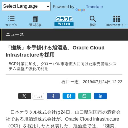
Powered by
Translate
クラウド Watch
トピック
導入事例
クラウド
カテゴリ
過去記事
検索
Impressサイト
ニュース
「獺祭」を手掛ける旭酒造、Oracle Cloud
Infrastructureを採用
BCP対策に加え、グローバル市場拡大に向けた販売管理シス
テム基盤の強化で利用
石井 一志
2019年7月24日 12:22
リスト
日本オラクル株式会社は24日、山口県岩国市の酒造会
社である旭酒造株式会社が、Oracle Cloud Infrastructure
（OCI）を採用したと発表した。旭酒造では、「獺祭」