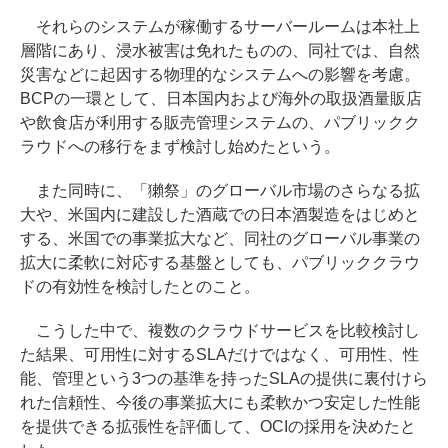
それらのシステムが稼働するサーバールームは本社上
層階にあり、浸水被害は免れたものの、同社では、自然
災害などに起因する物理的なシステムへの影響を考慮。
BCPの一環として、日本国内および海外の取扱酒量販店
や飲食店が利用する販売管理システムの、パブリックク
ラウドへの移行をまず検討し始めたという。
また同時に、「獺祭」のグローバル市場のさらなる拡
大や、米国内に建設した酒蔵での日本酒製造をはじめと
する、米国での事業拡大など、同社のグローバル事業の
拡大に柔軟に対応する基盤としても、パブリッククラウ
ドの有効性を検討したとのこと。
こうした中で、複数のクラウドサービスを比較検討し
た結果、可用性に対するSLAだけではなく、可用性、性
能、管理という3つの基準を持ったSLAの提供に裏付けら
れた信頼性、今後の事業拡大にも柔軟かつ安定した性能
を提供できる拡張性を評価して、OCIの採用を決めたと