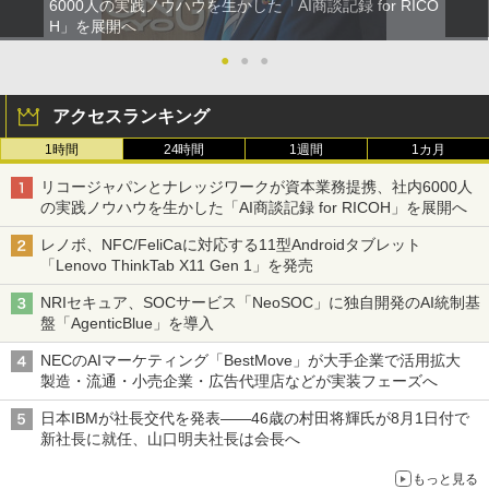
6000人の実践ノウハウを生かした「AI商談記録 for RICO
H」を展開へ
●
●
●
アクセスランキング
1時間
24時間
1週間
1カ月
リコージャパンとナレッジワークが資本業務提携、社内6000人
の実践ノウハウを生かした「AI商談記録 for RICOH」を展開へ
レノボ、NFC/FeliCaに対応する11型Androidタブレット
「Lenovo ThinkTab X11 Gen 1」を発売
NRIセキュア、SOCサービス「NeoSOC」に独自開発のAI統制基
盤「AgenticBlue」を導入
NECのAIマーケティング「BestMove」が大手企業で活用拡大
製造・流通・小売企業・広告代理店などが実装フェーズへ
日本IBMが社長交代を発表――46歳の村田将輝氏が8月1日付で
新社長に就任、山口明夫社長は会長へ
もっと見る