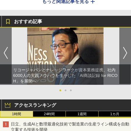
もっと関連記事を見る
おすすめ記事
リコージャパンとナレッジワークが資本業務提携、社内
6000人の実践ノウハウを生かした「AI商談記録 for RICO
H」を展開へ
●
●
●
アクセスランキング
1時間
24時間
1週間
1カ月
日立、生成AIと数理最適化技術で製造業の生産ライン構成を自動
立案する技術を開発