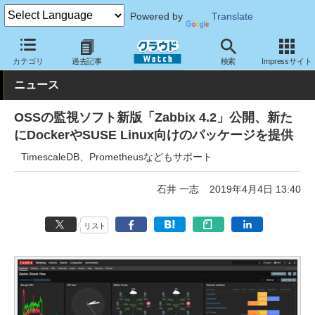
Powered by
Translate
クラウド Watch
サービス・ソフト
ソフトウェア
運用・監視
カテゴリ
過去記事
検索
Impressサイト
ニュース
OSSの監視ソフト新版「Zabbix 4.2」公開、新た
にDockerやSUSE Linux向けのパッケージを提供
TimescaleDB、Prometheusなどもサポート
石井 一志
2019年4月4日 13:40
リスト