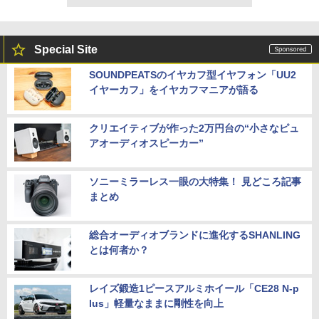
Special Site
SOUNDPEATSのイヤカフ型イヤフォン「UU2
イヤーカフ」をイヤカフマニアが語る
クリエイティブが作った2万円台の“小さなピュ
アオーディオスピーカー”
ソニーミラーレス一眼の大特集！ 見どころ記事
まとめ
総合オーディオブランドに進化するSHANLING
とは何者か？
レイズ鍛造1ピースアルミホイール「CE28 N-p
lus」軽量なままに剛性を向上