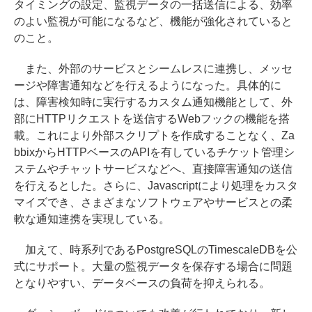
タイミングの設定、監視データの一括送信による、効率
のよい監視が可能になるなど、機能が強化されていると
のこと。
また、外部のサービスとシームレスに連携し、メッセ
ージや障害通知などを行えるようになった。具体的に
は、障害検知時に実行するカスタム通知機能として、外
部にHTTPリクエストを送信するWebフックの機能を搭
載。これにより外部スクリプトを作成することなく、Za
bbixからHTTPベースのAPIを有しているチケット管理シ
ステムやチャットサービスなどへ、直接障害通知の送信
を行えるとした。さらに、Javascriptにより処理をカスタ
マイズでき、さまざまなソフトウェアやサービスとの柔
軟な通知連携を実現している。
加えて、時系列であるPostgreSQLのTimescaleDBを公
式にサポート。大量の監視データを保存する場合に問題
となりやすい、データベースの負荷を抑えられる。