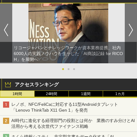
リコージャパンとナレッジワークが資本業務提携、社内
6000人の実践ノウハウを生かした「AI商談記録 for RICO
H」を展開へ
●
●
●
アクセスランキング
1時間
24時間
1週間
1カ月
レノボ、NFC/FeliCaに対応する11型Androidタブレット
「Lenovo ThinkTab X11 Gen 1」を発売
AI時代に進化する経理部門の役割とは何か 業務のすみ分けとAI
活用から考える次世代ファイナンス戦略
さくら情報システム、非定型文書をデータ化する「AI