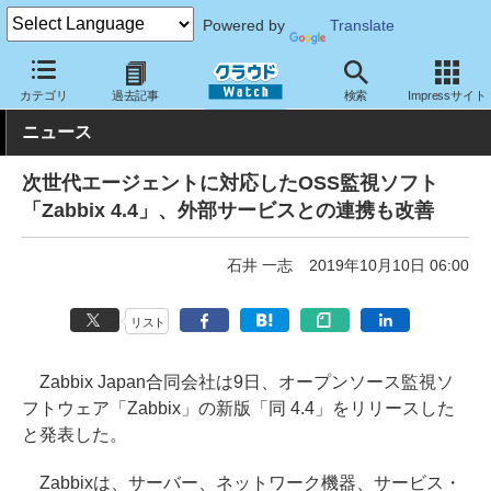
Powered by
Translate
クラウド Watch
サービス・ソフト
ソフトウェア
運用・監視
カテゴリ
過去記事
検索
Impressサイト
ニュース
次世代エージェントに対応したOSS監視ソフト
「Zabbix 4.4」、外部サービスとの連携も改善
石井 一志
2019年10月10日 06:00
リスト
Zabbix Japan合同会社は9日、オープンソース監視ソ
フトウェア「Zabbix」の新版「同 4.4」をリリースした
と発表した。
Zabbixは、サーバー、ネットワーク機器、サービス・