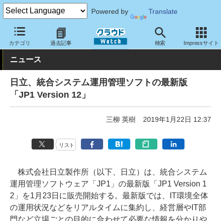
Powered by
Translate
クラウド Watch
サービス・ソフト
ソフトウェア
運用・監視
カテゴリ
過去記事
検索
Impressサイト
ニュース
日立、統合システム運用管理ソフトの最新版
「JP1 Version 12」
三柳 英樹
2019年1月22日 12:37
リスト
株式会社日立製作所（以下、日立）は、統合システム
運用管理ソフトウェア「JP1」の最新版「JP1 Version 1
2」を1月23日に販売開始する。最新版では、IT環境全体
の運用状況などをリアルタイムに集約し、経営層やIT部
門など立場ごとの目的に合わせて必要な情報を分かりや