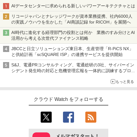
AIデータセンターに求められる新しいパワーアーキテクチャとは
リコージャパンとナレッジワークが資本業務提携、社内6000人
の実践ノウハウを生かした「AI商談記録 for RICOH」を展開へ
AI時代に進化する経理部門の役割とは何か 業務のすみ分けとAI
活用から考える次世代ファイナンス戦略
JBCCと日立ソリューションズ東日本、生産管理「R-PiCS NX」
と供給計画「scSQUARE ISP」の連携サービスを提供開始
S&J、電通PRコンサルティング、電通総研の3社、サイバーイン
シデント発生時の対応と危機管理広報を一体的に訓練するプログ
ラムを提供
もっと見る
クラウド Watch をフォローする
メルマガスタート！