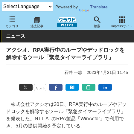
Powered by
Translate
クラウド Watch
サービス・ソフト
ソフトウェア
その他
カテゴリ
過去記事
検索
Impressサイト
ニュース
アクシオ、RPA実行中のループやデッドロックを
解除するツール「緊急タイマーライブラリ」
石井 一志
2023年4月21日 11:45
リスト
株式会社アクシオは20日、RPA実行中のループやデッ
ドロックを解除するツール「緊急タイマーライブラリ」
を発表した。NTT-ATのRPA製品「WinActor」で利用で
き、5月の提供開始を予定している。