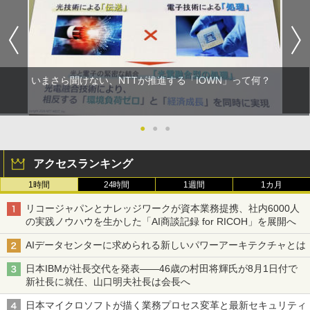
いまさら聞けない、NTTが推進する「IOWN」って何？
●
●
●
アクセスランキング
1時間
24時間
1週間
1カ月
リコージャパンとナレッジワークが資本業務提携、社内6000人
の実践ノウハウを生かした「AI商談記録 for RICOH」を展開へ
AIデータセンターに求められる新しいパワーアーキテクチャとは
日本IBMが社長交代を発表――46歳の村田将輝氏が8月1日付で
新社長に就任、山口明夫社長は会長へ
日本マイクロソフトが描く業務プロセス変革と最新セキュリティ