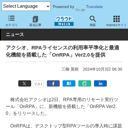
Powered by
Translate
クラウド Watch
サービス・ソフト
ソフトウェア
その他
カテゴリ
過去記事
検索
Impressサイト
ニュース
アクシオ、RPAライセンスの利用率平準化と最適
化機能を搭載した「OnRPA」Ver2.0を提供
三柳 英樹
2024年10月3日 06:30
リスト
株式会社アクシオは2日、RPA専用のリモート実行ツ
ール「OnRPA」に、新機能を搭載した「OnRPA Ver2.
0」をリリースした。
OnRPAは、デスクトップ型RPAツールの導入時に課題