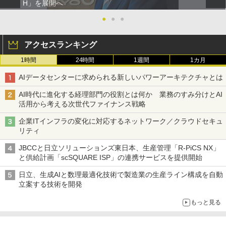
H」を展開へ
●
●
●
アクセスランキング
1時間
24時間
1週間
1カ月
AIデータセンターに求められる新しいパワーアーキテクチャとは
AI時代に進化する経理部門の役割とは何か 業務のすみ分けとAI
活用から考える次世代ファイナンス戦略
企業ITインフラの変化に対応するネットワーク／クラウドセキュ
リティ
JBCCと日立ソリューションズ東日本、生産管理「R-PiCS NX」
と供給計画「scSQUARE ISP」の連携サービスを提供開始
日立、生成AIと数理最適化技術で製造業の生産ライン構成を自動
立案する技術を開発
もっと見る