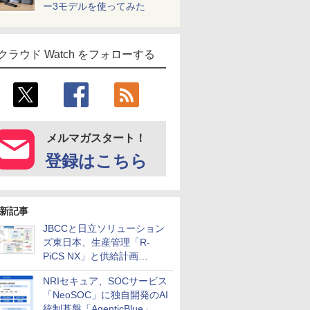
ー3モデルを使ってみた
クラウド Watch をフォローする
メルマガスタート！
登録はこちら
新記事
JBCCと日立ソリューション
ズ東日本、生産管理「R-
PiCS NX」と供給計画
「scSQUARE ISP」の連携サ
NRIセキュア、SOCサービス
ービスを提供開始
「NeoSOC」に独自開発のAI
統制基盤「AgenticBlue」を