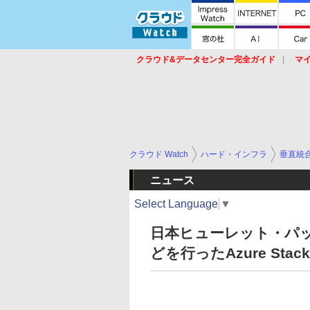
クラウド&データセンター完全ガイド
マ
サービス
セキュリティ
ネットワーク
スイッチ
ルータ
導入事例
イベ
クラウド Watch
ハード・インフラ
垂直統
ニュース
Select Language
▼
日本ヒューレット・パ
どを行ったAzure Sta