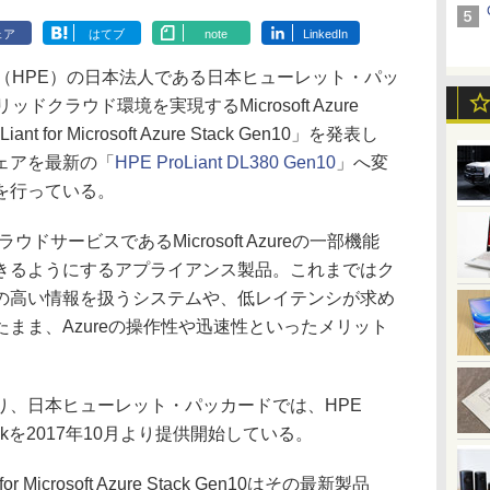
ェア
はてブ
note
LinkedIn
terprise（HPE）の日本法人である日本ヒューレット・パッ
クラウド環境を実現するMicrosoft Azure
t for Microsoft Azure Stack Gen10」を発表し
ェアを最新の「
HPE ProLiant DL380 Gen10
」へ変
を行っている。
ラウドサービスであるMicrosoft Azureの一部機能
きるようにするアプライアンス製品。これまではク
の高い情報を扱うシステムや、低レイテンシが求め
まま、Azureの操作性や迅速性といったメリット
、日本ヒューレット・パッカードでは、HPE
zure Stackを2017年10月より提供開始している。
 Microsoft Azure Stack Gen10はその最新製品