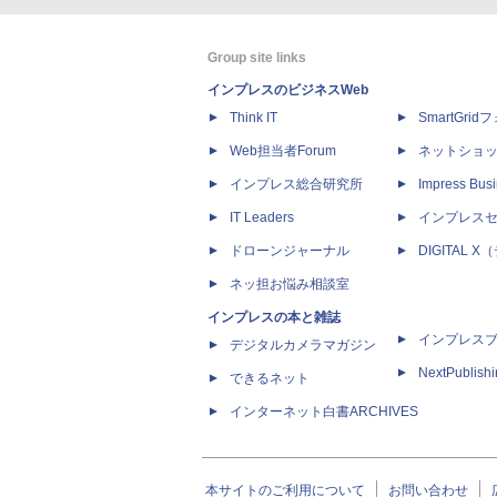
Group site links
インプレスのビジネスWeb
Think IT
SmartGri
Web担当者Forum
ネットショ
インプレス総合研究所
Impress Busi
IT Leaders
インプレス
ドローンジャーナル
DIGITAL
ネッ担お悩み相談室
インプレスの本と雑誌
インプレス
デジタルカメラマガジン
NextPublish
できるネット
インターネット白書ARCHIVES
本サイトのご利用について
お問い合わせ