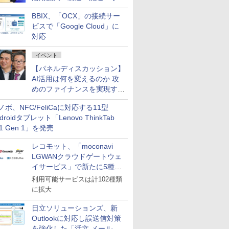
企業・広告代理店などが実装
BBIX、「OCX」の接続サー
フェーズへ
ビスで「Google Cloud」に
対応
イベント
【パネルディスカッション】
AI活用は何を変えるのか 攻
めのファイナンスを実現する
業務設計とマインドセット変
ノボ、NFC/FeliCaに対応する11型
革
droidタブレット「Lenovo ThinkTab
11 Gen 1」を発売
レコモット、「moconavi
LGWANクラウドゲートウェ
イサービス」で新たに5種類
のサービスと連携開始
利用可能サービスは計102種類
に拡大
日立ソリューションズ、新
Outlookに対応し誤送信対策
を強化した「活文 メール誤