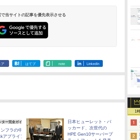
 検索で当サイトの記事を優先表示させる
ェア
はてブ
note
LinkedIn
1
日本ヒューレット・パ
ンター完全ガイド
ッカード、次世代の
インフラの中核
HPE Gen10サーバープ
tackアプライアン