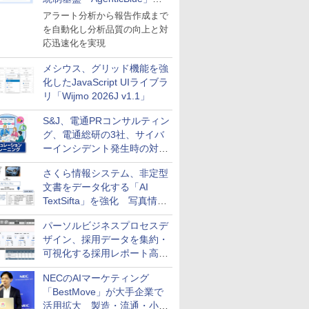
導入
アラート分析から報告作成まで
を自動化し分析品質の向上と対
応迅速化を実現
メシウス、グリッド機能を強
化したJavaScript UIライブラ
リ「Wijmo 2026J v1.1」
S&J、電通PRコンサルティン
グ、電通総研の3社、サイバ
ーインシデント発生時の対応
と危機管理広報を一体的に訓
さくら情報システム、非定型
練するプログラムを提供
文書をデータ化する「AI
TextSifta」を強化 写真情報
のデータ化などに対応
パーソルビジネスプロセスデ
ザイン、採用データを集約・
可視化する採用レポート高速
化サービスを提供
NECのAIマーケティング
「BestMove」が大手企業で
活用拡大 製造・流通・小売