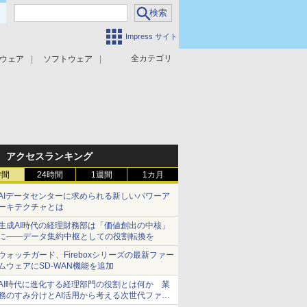
Impress サイト
全カテゴリ
ウェア
ソフトウェア
攻撃対策
マルウェア対策
アクセスランキング
時間
24時間
1週間
1カ月
AIデータセンターに求められる新しいパワーア
ーキテクチャとは
生成AI時代の経理財務部は「価値創出の中核」
に――データ集約中枢としての役割転換を
ウォッチガード、Fireboxシリーズの最新ファー
ムウェアにSD-WAN機能を追加
AI時代に進化する経理部門の役割とは何か 業
務のすみ分けとAI活用から考える次世代ファイ
ナンス戦略