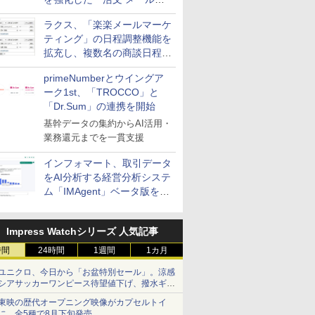
送信防止アドインサービス」
ラクス、「楽楽メールマーケ
を提供
ティング」の日程調整機能を
拡充し、複数名の商談日程調
整を効率化
primeNumberとウイングア
ーク1st、「TROCCO」と
「Dr.Sum」の連携を開始
基幹データの集約からAI活用・
業務還元までを一貫支援
インフォマート、取引データ
をAI分析する経営分析システ
ム「IMAgent」ベータ版を提
供
Impress Watchシリーズ 人気記事
時間
24時間
1週間
1カ月
ユニクロ、今日から「お盆特別セール」。涼感
シアサッカーワンピース待望値下げ、撥水ギア
ショーツは1990円に
東映の歴代オープニング映像がカプセルトイ
に。全5種で8月下旬発売