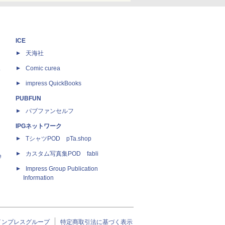
ICE
天海社
ス
Comic curea
impress QuickBooks
PUBFUN
パブファンセルフ
IPGネットワーク
TシャツPOD pTa.shop
カスタム写真集POD fabli
e
Impress Group Publication
Information
インプレスグループ
特定商取引法に基づく表示