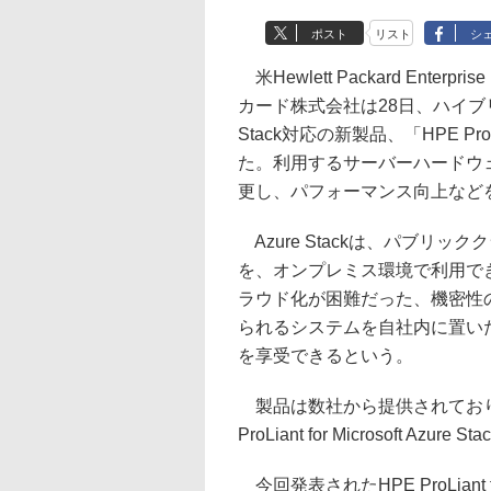
ポスト
リスト
シ
米Hewlett Packard En
カード株式会社は28日、ハイブリッド
Stack対応の新製品、「HPE ProLian
た。利用するサーバーハードウ
更し、パフォーマンス向上など
Azure Stackは、パブリックク
を、オンプレミス環境で利用で
ラウド化が困難だった、機密性
られるシステムを自社内に置いた
を享受できるという。
製品は数社から提供されており
ProLiant for Microsoft A
今回発表されたHPE ProLiant for