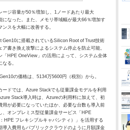
ージ容量が50％増加し、1ノードあたり最大
可能になった。また、メモリ帯域幅が最大66％増加す
マンスを大幅に改善する。
n10に搭載されているSilicon Root of Trust技術
ェア書き換え攻撃によるシステム停止を防止可能。
HPE OneView」の活用によって、システム全体
になる。
 Stack Gen10の価格は、5134万5600円（税別）から。
では、Azure Stackでも従量課金モデルを利用
re Stack導入時は、Azureの利用料に加えて、初
費用が必要になっていたほか、必要な台数も導入前
し、オンプレミス型従量課金サービス「HPE
city（旧称：HPE フレキシブルキャパシティ）」を活用する
期導入費用もパブリッククラウドのように月額課金