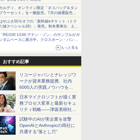
カルディ、オンライン限定「ネコバッグ＆タン
ブラーセット」を一般販売。7月の抽選販売の
当選無効分
はやぶさ50％オフの「新幹線eチケット（トク
だ値スペシャル28）」発売。秋冬乗車分、えき
ねっと限定
「RE/100 1/100 デナン・ゾン」のサンプルがガ
ンダムベースに展示中。クロスボーン・バンガ
ードの制式量産機が間もなく発送【ガンダムベ
もっと見る
ース撮り下ろし】
おすすめ記事
リコージャパンとナレッジワ
ークが資本業務提携、社内
6000人の実践ノウハウを生
かした「AI商談記録 for
日本マイクロソフトが描く業
RICOH」を展開へ
務プロセス変革と最新セキュ
リティ戦略――津坂美樹社長
が2027年度戦略を説明
試験中のAIが実企業を攻撃
OpenAIとAnthropicの両社に
共通する“落とし穴”