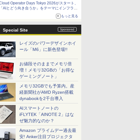
Cloud Operator Days Tokyo 2026がスタート、
「AIとどう向き合うか」をテーマにインフラ運
用の知見を集約
もっと見る
Special Site
レイズのパワーデザインホイ
ール「M6」に新色登場!!
お値段そのままでメモリ倍
増！メモリ32GBの「お得な
ゲーミングノート」
メモリ32GBでも予算内。産
経新聞社がAMD Ryzen搭載
dynabookを2千台導入
AIスマートノートの
iFLYTEK「AINOTE 2」はな
ぜ魅力的なのか？
Amazon プライムデー過去最
安! Anker注目プロジェクタ