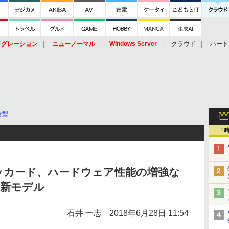
イグレーション
ニューノーマル
Windows Server
クラウド
ハード
トピック
ストレージ（HW）
オープンソース
SaaS
標的型
ント
合型
1
ッカード、ハードウェア性能の増強な
ck新モデル
石井 一志
2018年6月28日 11:54