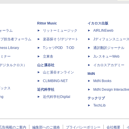
Rittor Music
イカロス出版
dフォーラム
リットーミュージック
AIRLINEweb
ップ担当者フォーラム
楽器探そう!デジマート
Jディフェンスニュー
ness Library
TシャツPOD T-OD
通訳翻訳ジャーナル
セミナー
立東舎
JレスキューWeb
 X（デジタルクロス）
山と溪谷社
イカロスアカデミー
山と溪谷オンライン
MdN
CLIMBING-NET
MdN Books
ブックス
近代科学社
MdN Design Interactiv
ing
近代科学社Digital
テックリブ
TechLib
広告掲載のご案内
編集部へのご連絡
プライバシーポリシー
会社概要