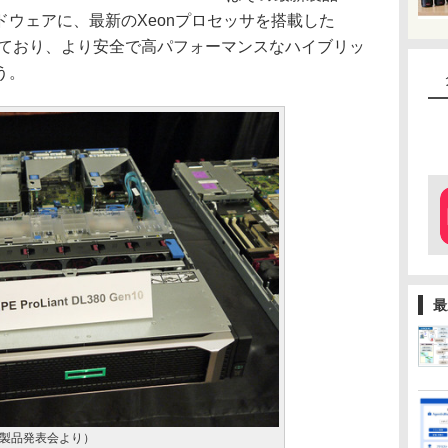
ウェアに、最新のXeonプロセッサを搭載した
10を採用しており、より安全で高パフォーマンスなハイブリッ
う。
最
n10（製品発表会より）