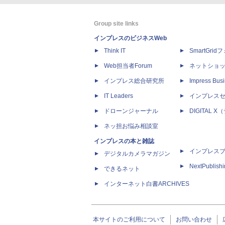
Group site links
インプレスのビジネスWeb
Think IT
SmartGri
Web担当者Forum
ネットショ
インプレス総合研究所
Impress Busi
IT Leaders
インプレス
ドローンジャーナル
DIGITAL
ネッ担お悩み相談室
インプレスの本と雑誌
インプレス
デジタルカメラマガジン
NextPublish
できるネット
インターネット白書ARCHIVES
本サイトのご利用について
お問い合わせ