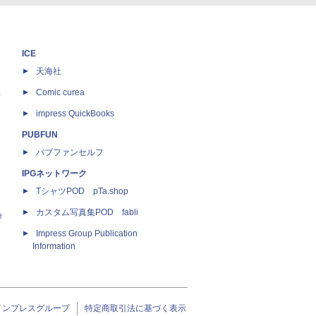
ICE
天海社
ス
Comic curea
impress QuickBooks
PUBFUN
パブファンセルフ
IPGネットワーク
TシャツPOD pTa.shop
カスタム写真集POD fabli
e
Impress Group Publication
Information
インプレスグループ
特定商取引法に基づく表示