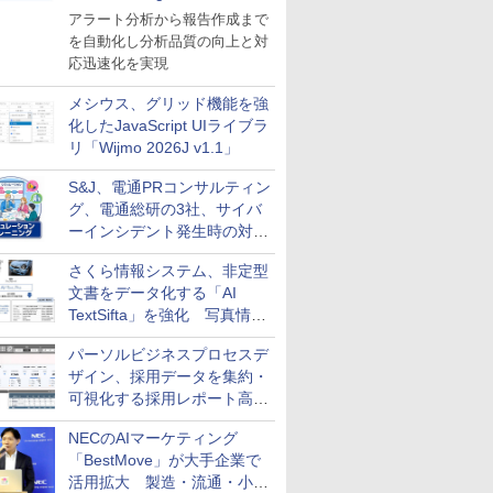
導入
アラート分析から報告作成まで
を自動化し分析品質の向上と対
応迅速化を実現
メシウス、グリッド機能を強
化したJavaScript UIライブラ
リ「Wijmo 2026J v1.1」
S&J、電通PRコンサルティン
グ、電通総研の3社、サイバ
ーインシデント発生時の対応
と危機管理広報を一体的に訓
さくら情報システム、非定型
練するプログラムを提供
文書をデータ化する「AI
TextSifta」を強化 写真情報
のデータ化などに対応
パーソルビジネスプロセスデ
ザイン、採用データを集約・
可視化する採用レポート高速
化サービスを提供
NECのAIマーケティング
「BestMove」が大手企業で
活用拡大 製造・流通・小売