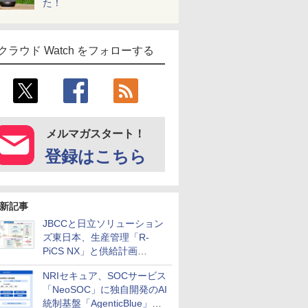
た！
クラウド Watch をフォローする
メルマガスタート！
登録はこちら
新記事
JBCCと日立ソリューション
ズ東日本、生産管理「R-
PiCS NX」と供給計画
「scSQUARE ISP」の連携サ
NRIセキュア、SOCサービス
ービスを提供開始
「NeoSOC」に独自開発のAI
統制基盤「AgenticBlue」を