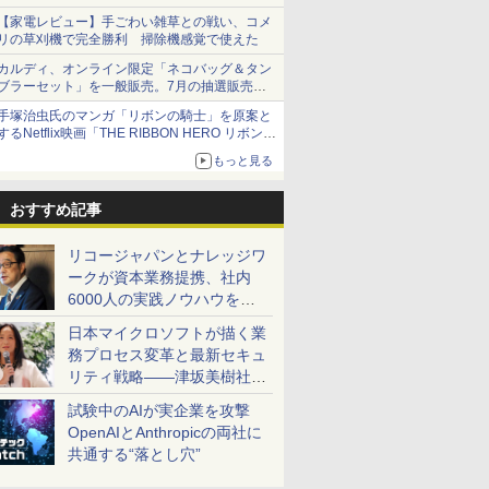
【家電レビュー】手ごわい雑草との戦い、コメ
リの草刈機で完全勝利 掃除機感覚で使えた
カルディ、オンライン限定「ネコバッグ＆タン
ブラーセット」を一般販売。7月の抽選販売の
当選無効分
手塚治虫氏のマンガ「リボンの騎士」を原案と
するNetflix映画「THE RIBBON HERO リボンヒ
ーロー」本日配信開始
もっと見る
おすすめ記事
リコージャパンとナレッジワ
ークが資本業務提携、社内
6000人の実践ノウハウを生
かした「AI商談記録 for
日本マイクロソフトが描く業
RICOH」を展開へ
務プロセス変革と最新セキュ
リティ戦略――津坂美樹社長
が2027年度戦略を説明
試験中のAIが実企業を攻撃
OpenAIとAnthropicの両社に
共通する“落とし穴”