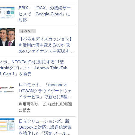
企業・広告代理店などが実装
BBIX、「OCX」の接続サー
フェーズへ
ビスで「Google Cloud」に
対応
イベント
【パネルディスカッション】
AI活用は何を変えるのか 攻
めのファイナンスを実現する
業務設計とマインドセット変
ノボ、NFC/FeliCaに対応する11型
革
droidタブレット「Lenovo ThinkTab
11 Gen 1」を発売
レコモット、「moconavi
LGWANクラウドゲートウェ
イサービス」で新たに5種類
のサービスと連携開始
利用可能サービスは計102種類
に拡大
日立ソリューションズ、新
Outlookに対応し誤送信対策
を強化した「活文 メール誤