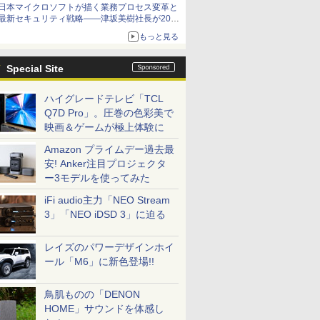
日本マイクロソフトが描く業務プロセス変革と
最新セキュリティ戦略――津坂美樹社長が2027
年度戦略を説明
もっと見る
Special Site
ハイグレードテレビ「TCL
Q7D Pro」。圧巻の色彩美で
映画＆ゲームが極上体験に
Amazon プライムデー過去最
安! Anker注目プロジェクタ
ー3モデルを使ってみた
iFi audio主力「NEO Stream
3」「NEO iDSD 3」に迫る
レイズのパワーデザインホイ
ール「M6」に新色登場!!
鳥肌ものの「DENON
HOME」サウンドを体感し