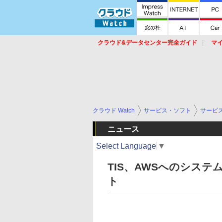
クラウド&データセンター完全ガイド
マ
サービス
セキュリティ
ネットワーク
スイッチ
ルータ
導入事例
イベ
クラウド Watch
サービス・ソフト
サービ
ニュース
Select Language
▼
TIS、AWSへのシス
ト