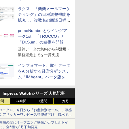
送信防止アドインサービス」
ラクス、「楽楽メールマーケ
を提供
ティング」の日程調整機能を
拡充し、複数名の商談日程調
整を効率化
primeNumberとウイングア
ーク1st、「TROCCO」と
「Dr.Sum」の連携を開始
基幹データの集約からAI活用・
業務還元までを一貫支援
インフォマート、取引データ
をAI分析する経営分析システ
ム「IMAgent」ベータ版を提
供
Impress Watchシリーズ 人気記事
時間
24時間
1週間
1カ月
ユニクロ、今日から「お盆特別セール」。涼感
シアサッカーワンピース待望値下げ、撥水ギア
ショーツは1990円に
東映の歴代オープニング映像がカプセルトイ
に。全5種で8月下旬発売