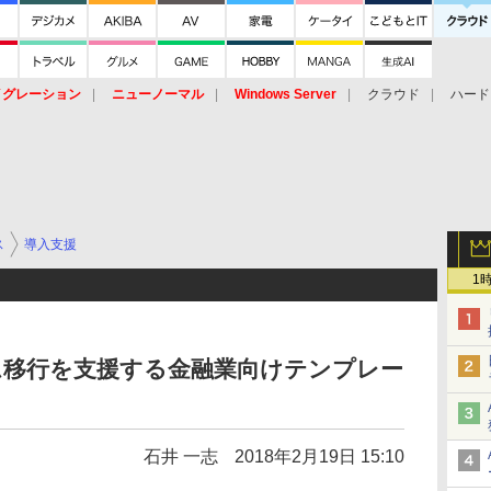
イグレーション
ニューノーマル
Windows Server
クラウド
ハード
トピック
ストレージ（HW）
オープンソース
SaaS
標的型
ント
ス
導入支援
1
テム移行を支援する金融業向けテンプレー
石井 一志
2018年2月19日 15:10