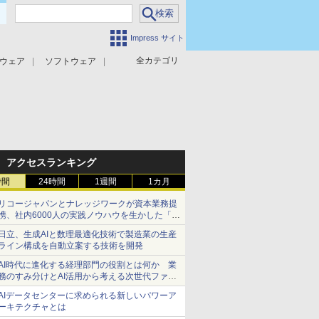
Impress サイト
全カテゴリ
ウェア
ソフトウェア
攻撃対策
マルウェア対策
アクセスランキング
時間
24時間
1週間
1カ月
リコージャパンとナレッジワークが資本業務提
携、社内6000人の実践ノウハウを生かした「AI
商談記録 for RICOH」を展開へ
日立、生成AIと数理最適化技術で製造業の生産
ライン構成を自動立案する技術を開発
AI時代に進化する経理部門の役割とは何か 業
務のすみ分けとAI活用から考える次世代ファイ
ナンス戦略
AIデータセンターに求められる新しいパワーア
ーキテクチャとは