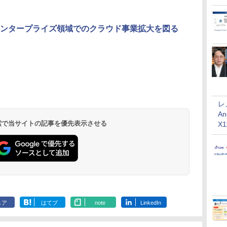
、エンタープライズ領域でのクラウド事業拡大を図る
レ
An
 検索で当サイトの記事を優先表示させる
X
ェア
はてブ
note
LinkedIn