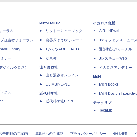
Rittor Music
イカロス出版
dフォーラム
リットーミュージック
AIRLINEweb
ップ担当者フォーラム
楽器探そう!デジマート
Jディフェンスニュー
ness Library
TシャツPOD T-OD
通訳翻訳ジャーナル
セミナー
立東舎
JレスキューWeb
 X（デジタルクロス）
山と溪谷社
イカロスアカデミー
山と溪谷オンライン
MdN
CLIMBING-NET
MdN Books
ブックス
近代科学社
MdN Design Interactiv
ing
近代科学社Digital
テックリブ
TechLib
広告掲載のご案内
編集部へのご連絡
プライバシーポリシー
会社概要