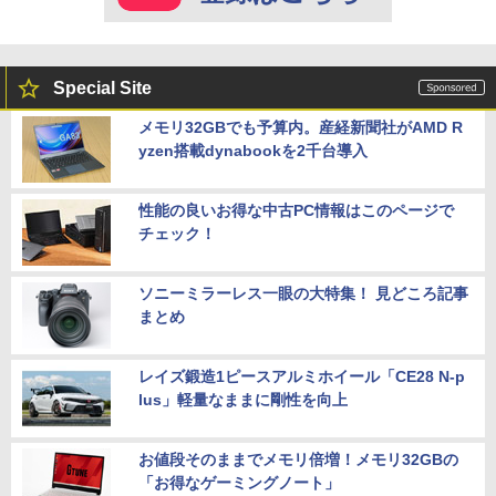
Special Site
メモリ32GBでも予算内。産経新聞社がAMD R
yzen搭載dynabookを2千台導入
性能の良いお得な中古PC情報はこのページで
チェック！
ソニーミラーレス一眼の大特集！ 見どころ記事
まとめ
レイズ鍛造1ピースアルミホイール「CE28 N-p
lus」軽量なままに剛性を向上
お値段そのままでメモリ倍増！メモリ32GBの
「お得なゲーミングノート」