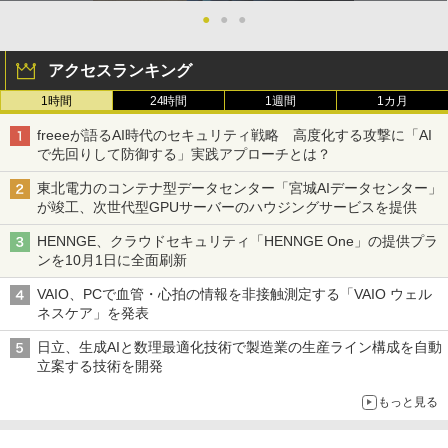
●
●
●
アクセスランキング
1時間
24時間
1週間
1カ月
freeeが語るAI時代のセキュリティ戦略 高度化する攻撃に「AI
で先回りして防御する」実践アプローチとは？
東北電力のコンテナ型データセンター「宮城AIデータセンター」
が竣工、次世代型GPUサーバーのハウジングサービスを提供
HENNGE、クラウドセキュリティ「HENNGE One」の提供プラ
ンを10月1日に全面刷新
VAIO、PCで血管・心拍の情報を非接触測定する「VAIO ウェル
ネスケア」を発表
日立、生成AIと数理最適化技術で製造業の生産ライン構成を自動
立案する技術を開発
もっと見る