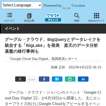
Powered by
Translate
クラウド Watch
イベント
Google
カテゴリ
過去記事
検索
Impressサイト
イベント
グーグル・クラウド、BigQueryとデータレイクを
統合する「BigLake」を発表 楽天のデータ分析
基盤の移行事例も
「Google Cloud Day:Digital」基調講演レポート
高橋 正和
2022年4月22日 06:15
リスト
グーグル・クラウド・ジャパンのイベント「Google Cl
oud Day: Digital '22」が4月19日から開幕した。主にエン
タープライズ向けにGoogle Cloudをアピールするイベン