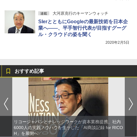
大河原克行のキーマンウォッチ
連載
SIerとともにGoogleの最新技術を日本企
業へ――、平手智行代表が目指すグーグ
ル・クラウドの姿を聞く
2020年2月5日
おすすめ記事
リコージャパンとナレッジワークが資本業務提携、社内
6000人の実践ノウハウを生かした「AI商談記録 for RICO
H」を展開へ