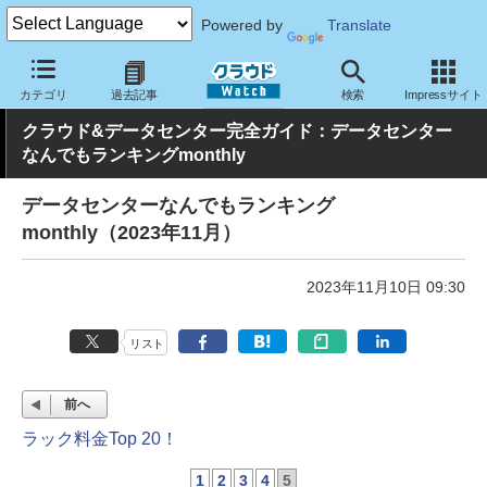
Powered by
Translate
クラウド Watch
ハード・インフラ
データセンター
カテゴリ
過去記事
検索
Impressサイト
クラウド&データセンター完全ガイド：データセンター
なんでもランキングmonthly
データセンターなんでもランキング
monthly（2023年11月）
2023年11月10日 09:30
リスト
前へ
ラック料金Top 20！
1
2
3
4
5