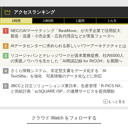
アクセスランキング
1時間
24時間
1週間
1カ月
NECのAIマーケティング「BestMove」が大手企業で活用拡大
製造・流通・小売企業・広告代理店などが実装フェーズへ
AIデータセンターに求められる新しいパワーアーキテクチャとは
リコージャパンとナレッジワークが資本業務提携、社内6000人
の実践ノウハウを生かした「AI商談記録 for RICOH」を展開へ
さくら情報システム、非定型文書をデータ化する「AI
TextSifta」を強化 写真情報のデータ化などに対応
JBCCと日立ソリューションズ東日本、生産管理「R-PiCS NX」
と供給計画「scSQUARE ISP」の連携サービスを提供開始
もっと見る
クラウド Watch をフォローする