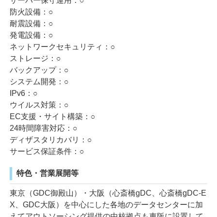
サーバー保守運用：○
防火設備：○
耐震設備：○
発電設備：○
ネットワークセキュリティ：○
ストレージ：○
バックアップ：○
システム開発：○
IPv6：○
ウイルス対策：○
EC支援・サイト構築：○
24時間障害対応：○
ディザスタリカバリ：○
サービス保証条件：○
特色・営業展開等
東京（GDC御殿山）・大阪（心斎橋gDC、心斎橋gDC-E
X、GDC大阪）を中心にした各地のデータセンターに加
えてアウトソーシング提供の中核拠点も東阪に設置して