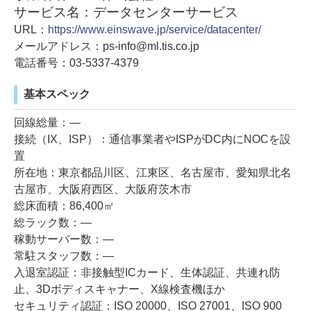
サービス名：データセンターサービス
URL：
https://www.einswave.jp/service/datacenter/
メールアドレス：ps-info@ml.tis.co.jp
電話番号：03-5337-4379
基本スペック
回線総量：―
接続（IX、ISP）：通信事業者やISPがDC内にNOCを設
置
所在地：東京都品川区、江東区、名古屋市、愛知県北名
古屋市、大阪府西区、大阪府茨木市
総床面積：86,400㎡
総ラック数：―
稼動サーバー数：―
常駐スタッフ数：―
入退室認証：非接触型ICカード、生体認証、共連れ防
止、3Dボディスキャナー、X線検査機ほか
セキュリティ認証：ISO 20000、ISO 27001、ISO 900