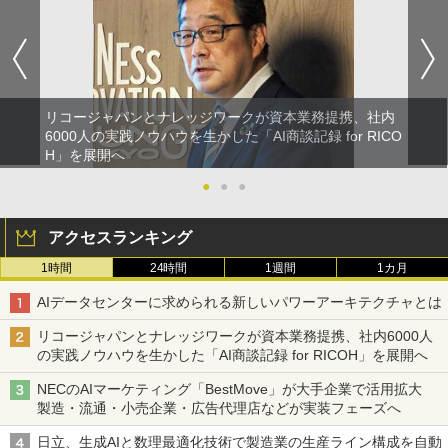
リコージャパンとナレッジワークが資本業務提携、社内
6000人の実践ノウハウを生かした「AI商談記録 for RICO
H」を展開へ
●
●
●
アクセスランキング
1時間
24時間
1週間
1カ月
AIデータセンターに求められる新しいパワーアーキテクチャとは
リコージャパンとナレッジワークが資本業務提携、社内6000人
の実践ノウハウを生かした「AI商談記録 for RICOH」を展開へ
NECのAIマーケティング「BestMove」が大手企業で活用拡大
製造・流通・小売企業・広告代理店などが実装フェーズへ
日立、生成AIと数理最適化技術で製造業の生産ライン構成を自動