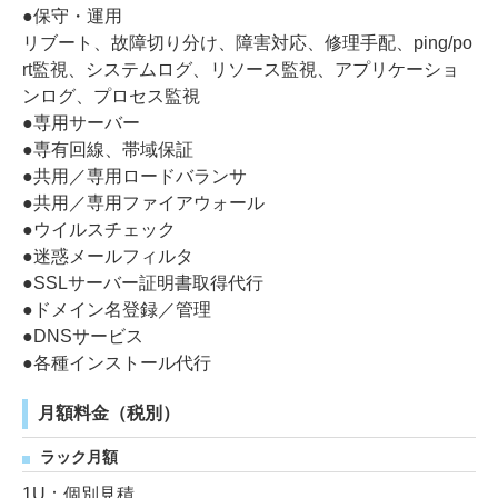
●保守・運用
リブート、故障切り分け、障害対応、修理手配、ping/po
rt監視、システムログ、リソース監視、アプリケーショ
ンログ、プロセス監視
●専用サーバー
●専有回線、帯域保証
●共用／専用ロードバランサ
●共用／専用ファイアウォール
●ウイルスチェック
●迷惑メールフィルタ
●SSLサーバー証明書取得代行
●ドメイン名登録／管理
●DNSサービス
●各種インストール代行
月額料金（税別）
ラック月額
1U：個別見積