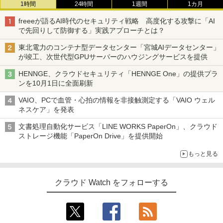
1時間
24時間
1週間
1カ月
freeeが語るAI時代のセキュリティ戦略 高度化する攻撃に「AI
で先回りして防御する」実践アプローチとは？
東北電力のコンテナ型データセンター「宮城AIデータセンター」
が竣工、次世代型GPUサーバーのハウジングサービスを提供
HENNGE、クラウドセキュリティ「HENNGE One」の提供プラ
ンを10月1日に全面刷新
VAIO、PCで血管・心拍の情報を非接触測定する「VAIO ウェル
ネスケア」を発表
文書処理自動化サービス「LINE WORKS PaperOn」、クラウド
ストレージ機能「PaperOn Drive」を提供開始
もっと見る
クラウド Watch をフォローする