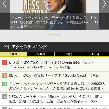
リコージャパンとナレッジワークが資本業務提携、社内
6000人の実践ノウハウを生かした「AI商談記録 for RICO
H」を展開へ
●
●
●
アクセスランキング
1時間
24時間
1週間
1カ月
レノボ、NFC/FeliCaに対応する11型Androidタブレット
「Lenovo ThinkTab X11 Gen 1」を発売
BBIX、「OCX」の接続サービスで「Google Cloud」に対応
リコージャパンとナレッジワークが資本業務提携、社内6000人
の実践ノウハウを生かした「AI商談記録 for RICOH」を展開へ
NECのAIマーケティング「BestMove」が大手企業で活用拡大
製造・流通・小売企業・広告代理店などが実装フェーズへ