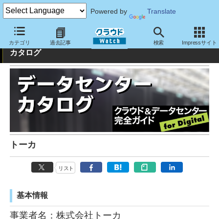
Powered by
Translate
クラウド&データセンター完全ガイド：データセンター
カテゴリ
過去記事
検索
Impressサイト
カタログ
トーカ
リスト
基本情報
事業者名：株式会社トーカ