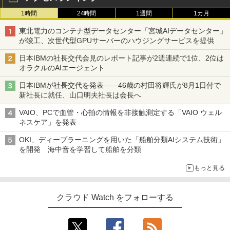
1時間
24時間
1週間
1カ月
東北電力のコンテナ型データセンター「宮城AIデータセンター」
が竣工、次世代型GPUサーバーのハウジングサービスを提供
日本IBMの社長交代会見のレポート記事が2週連続で1位、2位は
オラクルのAIエージェント
日本IBMが社長交代を発表――46歳の村田将輝氏が8月1日付で
新社長に就任、山口明夫社長は会長へ
VAIO、PCで血管・心拍の情報を非接触測定する「VAIO ウェル
ネスケア」を発表
OKI、ディープラーニングを用いた「船舶分類AIシステム技術」
を開発 海中音を学習して船舶を分類
もっと見る
クラウド Watch をフォローする