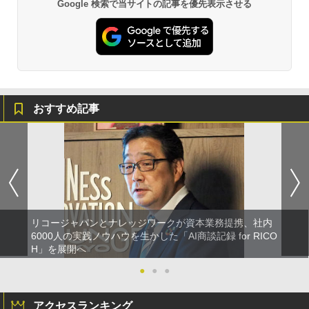
Google 検索で当サイトの記事を優先表示させる
おすすめ記事
リコージャパンとナレッジワークが資本業務提携、社内
6000人の実践ノウハウを生かした「AI商談記録 for RICO
H」を展開へ
●
●
●
アクセスランキング