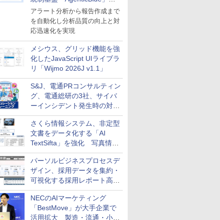
導入
アラート分析から報告作成まで
を自動化し分析品質の向上と対
応迅速化を実現
メシウス、グリッド機能を強
化したJavaScript UIライブラ
リ「Wijmo 2026J v1.1」
S&J、電通PRコンサルティン
グ、電通総研の3社、サイバ
ーインシデント発生時の対応
と危機管理広報を一体的に訓
さくら情報システム、非定型
練するプログラムを提供
文書をデータ化する「AI
TextSifta」を強化 写真情報
のデータ化などに対応
パーソルビジネスプロセスデ
ザイン、採用データを集約・
可視化する採用レポート高速
化サービスを提供
NECのAIマーケティング
「BestMove」が大手企業で
活用拡大 製造・流通・小売