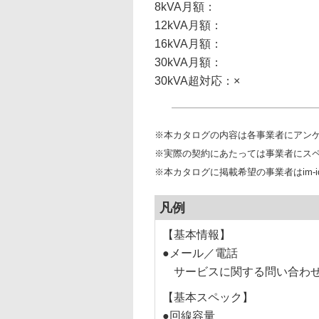
8kVA月額：
12kVA月額：
16kVA月額：
30kVA月額：
30kVA超対応：×
※本カタログの内容は各事業者にアン
※実際の契約にあたっては事業者にス
※本カタログに掲載希望の事業者はim-idc
凡例
【基本情報】
●メール／電話
サービスに関する問い合わ
【基本スペック】
●回線容量