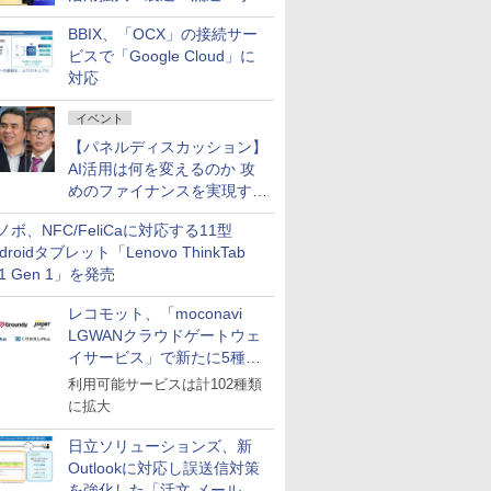
企業・広告代理店などが実装
BBIX、「OCX」の接続サー
フェーズへ
ビスで「Google Cloud」に
対応
イベント
【パネルディスカッション】
AI活用は何を変えるのか 攻
めのファイナンスを実現する
業務設計とマインドセット変
ノボ、NFC/FeliCaに対応する11型
革
droidタブレット「Lenovo ThinkTab
11 Gen 1」を発売
レコモット、「moconavi
LGWANクラウドゲートウェ
イサービス」で新たに5種類
のサービスと連携開始
利用可能サービスは計102種類
に拡大
日立ソリューションズ、新
Outlookに対応し誤送信対策
を強化した「活文 メール誤