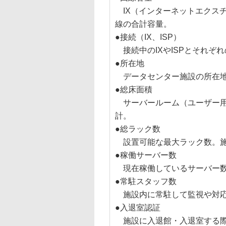
IX（インターネットエクスチ
線の合計容量。
●接続（IX、ISP）
接続中のIXやISPとそれぞ
●所在地
データセンター施設の所在地
●総床面積
サーバールーム（ユーザー用
計。
●総ラック数
設置可能な最大ラック数。施
●稼働サーバー数
現在稼働しているサーバー数
●常駐スタッフ数
施設内に常駐して監視や対応
●入退室認証
施設に入退館・入退室する際