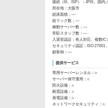
接続（IX、ISP）：JPIX、
所在地：大阪市
総床面積：―
総ラック数：―
稼動サーバー数：―
常駐スタッフ数：―
入退室認証：有人対応、複数IC
セキュリティ認証：ISO 27001
顧客例：―
提供サービス
専用サーバーレンタル：○
サーバー保守運用：○
防火設備：○
耐震設備：○
発電設備：○
ネットワークセキュリティ：○