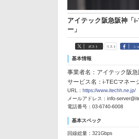
アイテック阪急阪神「i
ー」
ポスト
リスト
シ
基本情報
事業者名：アイテック阪急
サービス名：i-TECマネ
URL：
https://www.itechh.ne.jp/
メールアドレス：info-server@itec
電話番号：03-6740-6008
基本スペック
回線総量：321Gbps