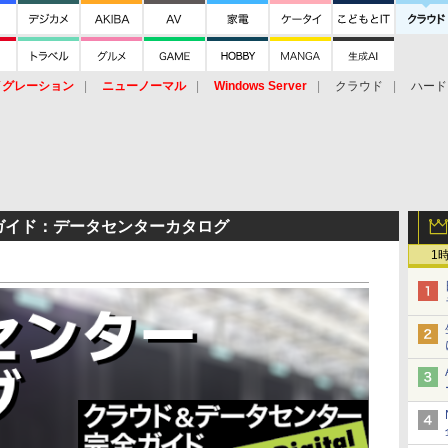
イグレーション
ニューノーマル
Windows Server
クラウド
ハード
トピック
ストレージ（HW）
オープンソース
SaaS
標的型
ント
ガイド：データセンターカタログ
1