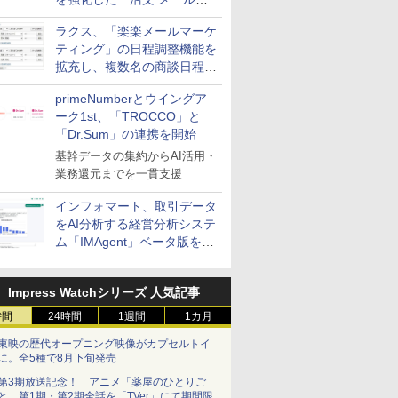
送信防止アドインサービス」
ラクス、「楽楽メールマーケ
を提供
ティング」の日程調整機能を
拡充し、複数名の商談日程調
整を効率化
primeNumberとウイングア
ーク1st、「TROCCO」と
「Dr.Sum」の連携を開始
基幹データの集約からAI活用・
業務還元までを一貫支援
インフォマート、取引データ
をAI分析する経営分析システ
ム「IMAgent」ベータ版を提
供
Impress Watchシリーズ 人気記事
時間
24時間
1週間
1カ月
東映の歴代オープニング映像がカプセルトイ
に。全5種で8月下旬発売
第3期放送記念！ アニメ「薬屋のひとりご
と」第1期・第2期全話を「TVer」にて期間限定