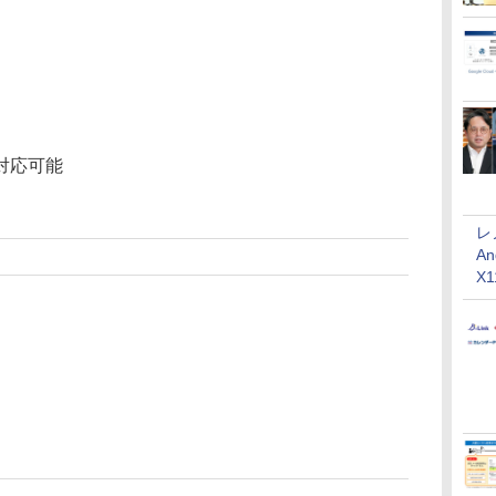
対応可能
レ
An
X