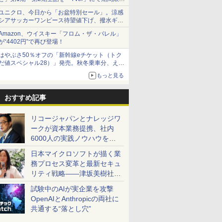
で順次無料配信開始
ユニクロ、今日から「お盆特別セール」。涼感
シアサッカーワンピース待望値下げ、撥水ギア
ショーツは1990円に
Amazon、ウイスキー「フロム・ザ・バレル」
が“4402円”で再び登場！
はやぶさ50％オフの「新幹線eチケット（トク
だ値スペシャル28）」発売。秋冬乗車分、えき
ねっと限定
もっと見る
おすすめ記事
リコージャパンとナレッジワ
ークが資本業務提携、社内
6000人の実践ノウハウを生
かした「AI商談記録 for
日本マイクロソフトが描く業
RICOH」を展開へ
務プロセス変革と最新セキュ
リティ戦略――津坂美樹社長
が2027年度戦略を説明
試験中のAIが実企業を攻撃
OpenAIとAnthropicの両社に
共通する“落とし穴”