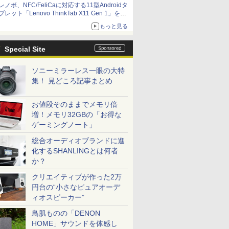
レノボ、NFC/FeliCaに対応する11型Androidタ
ブレット「Lenovo ThinkTab X11 Gen 1」を発
売
もっと見る
Special Site
ソニーミラーレス一眼の大特
集！ 見どころ記事まとめ
お値段そのままでメモリ倍
増！メモリ32GBの「お得な
ゲーミングノート」
総合オーディオブランドに進
化するSHANLINGとは何者
か？
クリエイティブが作った2万
円台の“小さなピュアオーデ
ィオスピーカー”
鳥肌ものの「DENON
HOME」サウンドを体感し