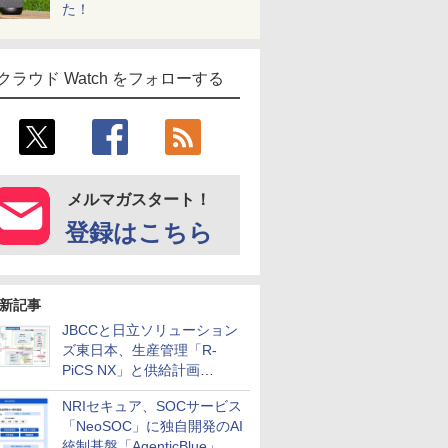
た！
クラウド Watch をフォローする
メルマガスタート！
登録はこちら
新記事
JBCCと日立ソリューション
ズ東日本、生産管理「R-
PiCS NX」と供給計画
「scSQUARE ISP」の連携サ
NRIセキュア、SOCサービス
ービスを提供開始
「NeoSOC」に独自開発のAI
統制基盤「AgenticBlue」を