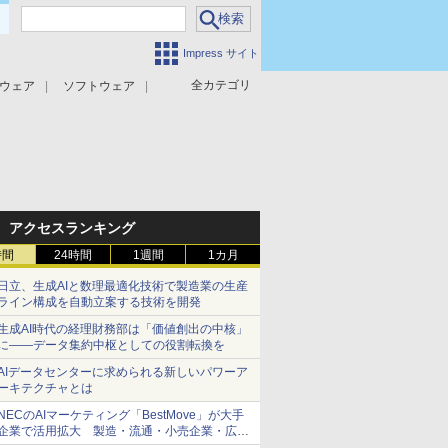
Impress サイト
全カテゴリ
ウェア
ソフトウェア
攻撃対策
マルウェア対策
アクセスランキング
時間
24時間
1週間
1カ月
日立、生成AIと数理最適化技術で製造業の生産
ライン構成を自動立案する技術を開発
生成AI時代の経理財務部は「価値創出の中核」
に――データ集約中枢としての役割転換を
AIデータセンターに求められる新しいパワーア
ーキテクチャとは
NECのAIマーケティング「BestMove」が大手
企業で活用拡大 製造・流通・小売企業・広告
代理店などが実装フェーズへ