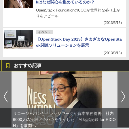
kはなぜ関心を集めているのか？
OpenStack FoundationのCOOが世界的な盛り上が
りをアピール
(2013/3/13)
イベント
【OpenStack Day 2013】さまざまなOpenSta
ck関連ソリューションを展示
(2013/3/13)
おすすめ記事
リコージャパンとナレッジワークが資本業務提携、社内
6000人の実践ノウハウを生かした「AI商談記録 for RICO
H」を展開へ