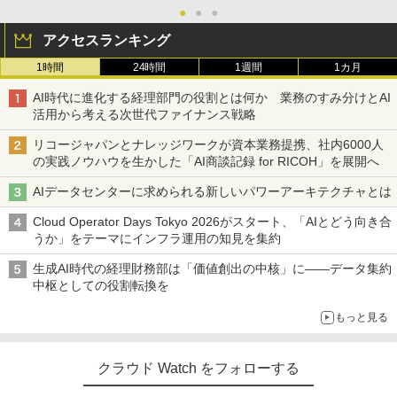
●
●
●
アクセスランキング
1時間
24時間
1週間
1カ月
AI時代に進化する経理部門の役割とは何か 業務のすみ分けとAI
活用から考える次世代ファイナンス戦略
リコージャパンとナレッジワークが資本業務提携、社内6000人
の実践ノウハウを生かした「AI商談記録 for RICOH」を展開へ
AIデータセンターに求められる新しいパワーアーキテクチャとは
Cloud Operator Days Tokyo 2026がスタート、「AIとどう向き合
うか」をテーマにインフラ運用の知見を集約
生成AI時代の経理財務部は「価値創出の中核」に――データ集約
中枢としての役割転換を
もっと見る
クラウド Watch をフォローする