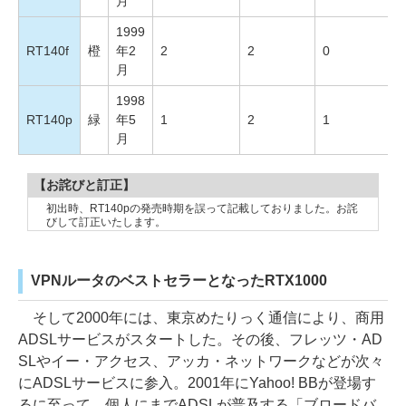
月
1999
RT140f
橙
年2
2
2
0
月
1998
RT140p
緑
年5
1
2
1
月
【お詫びと訂正】
初出時、RT140pの発売時期を誤って記載しておりました。お詫
びして訂正いたします。
VPNルータのベストセラーとなったRTX1000
そして2000年には、東京めたりっく通信により、商用
ADSLサービスがスタートした。その後、フレッツ・AD
SLやイー・アクセス、アッカ・ネットワークなどが次々
にADSLサービスに参入。2001年にYahoo! BBが登場す
るに至って、個人にまでADSLが普及する「ブロードバ