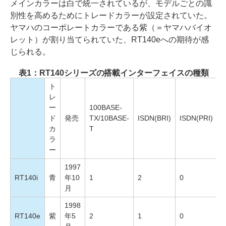
メインカラーは白で統一されているが、モデルごとの識
別性を高めるためにトレードカラーが設定されていた。
ヤマハのコーポレートカラーである紫（＝ヤマハバイオ
レット）が割り当てられていた、RT140eへの期待が感
じられる。
表1：RT140シリーズの搭載インターフェイスの種類
ト
レ
ー
100BASE-
ド
発売
TX/10BASE-
ISDN(BRI)
ISDN(PRI)
カ
T
ラ
ー
1997
RT140i
青
年10
1
2
0
月
1998
RT140e
紫
年5
2
1
0