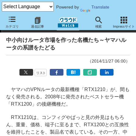
Powered by
Translate
ヤマハ ネットワーク製品の「継承」と「挑戦」
カテゴリ
過去記事
検索
Impressサイト
中小向けルータ市場を作った名機たち～ヤマハル
ータの系譜をたどる
（2014/11/27 06:00）
リスト
ヤマハのVPNルータの最新機種「RTX1210」が、間も
なく発売される。2008年に発売されたベストセラー機
「RTX1200」の後継機種だ。
RTX1210は、コンフィグやぱっと見の外見はもちろ
ん、重量、価格、端子に至るまで、RTX1200との互換性
を維持したことを、製品名で表している。その一方、中