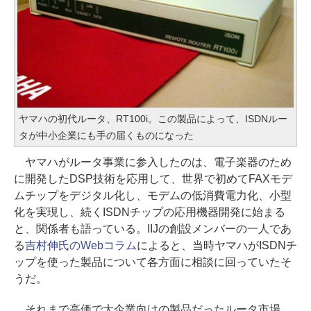
ヤマハの初代ルータ、RT100i。この製品によって、ISDNルー
タが中小企業にも手の届くものになった
ヤマハがルータ事業に参入したのは、電子楽器のため
に開発したDSP技術を応用して、世界で初めてFAXモデ
ムチップをデジタル化し、モデムの低消費電力化、小型
化を実現し、続くISDNチップの応用機器開発に始まる
と、関係者も語っている。IIJの創設メンバーの一人であ
る
吉村伸氏のWebコラム
によると、当時ヤマハがISDNチ
ップを使った製品について各方面に相談に回っていたそ
うだ。
それまで高価で大企業向けの製品だったルータ市場