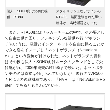
個人・SOHO向けの初代機
スタイリッシュなデザインの
種、RT80i
RTA50i。鏡面塗装された黒い
筐体が、当時話題となった
また、RTA50iにはサッカーチームの中で、その要とし
て自由に動き回り、フレキシブルな活動を行う“ボラン
チ”のように、電話とインターネットを自由に操ることが
できる姿をイメージし「ネットボランチ（NetVolant
e）」という愛称が付けられた。ネットボランチの愛称
はその後も個人・SOHO向けルータのブランドとして受
け継がれ、2006年発売のRT58iまで続いた。ネットボラ
ンチの名は直接は付けられていないが、現行のNVR500
もRT58iの後継機種であり、「NVR」は「NetVolante Ro
uter」であるとも言われている。