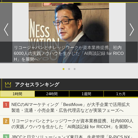
リコージャパンとナレッジワークが資本業務提携、社内
6000人の実践ノウハウを生かした「AI商談記録 for RICO
H」を展開へ
●
●
●
アクセスランキング
1時間
24時間
1週間
1カ月
NECのAIマーケティング「BestMove」が大手企業で活用拡大
製造・流通・小売企業・広告代理店などが実装フェーズへ
リコージャパンとナレッジワークが資本業務提携、社内6000人
の実践ノウハウを生かした「AI商談記録 for RICOH」を展開へ
JBCCと日立ソリューションズ東日本、生産管理「R-PiCS NX」