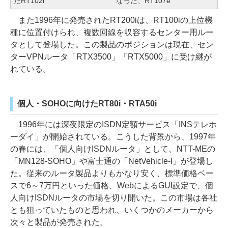
たRT102i
なった、RT107e
また1996年に発売されたRT200iは、RT100iの上位機
種に位置付けられ、複数回線を収容するセンター用ルー
タとして登場した。この製品のポジションは現在、セン
ターVPNルータ「RTX3500」「RTX5000」に受け継が
れている。
個人・SOHOに向けたRT80i・RTA50i
1996年には深夜限定のISDN定額サービス「INSテレホ
ーダイ」が開始されている。こうした背景から、1997年
の春には、「個人向けISDNルータ」として、NTT-MEの
「MN128-SOHO」や富士通の「NetVehicle-I」が登場し
た。従来のルータ製品よりもかなり安く、標準価格ベー
スで6～7万円といった価格、WebによるGUI設定で、個
人向けISDNルータの市場を切り開いた。この市場は各社
とも狙っていたものと思われ、いくつかのメーカーから
次々と製品が発売された。