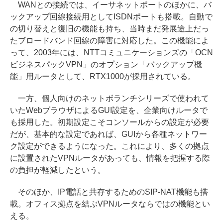
WANとの接続では、イーサネットポートのほかに、バ
ックアップ回線接続用としてISDNポートも搭載。自動で
の切り替えと復旧の機能も持ち、当時まだ発展途上だっ
たブロードバンド回線の障害に対応した。この機能によ
って、2003年には、NTTコミュニケーションズの「OCN
ビジネスパックVPN」のオプション「バックアップ機
能」用ルータとして、RTX1000が採用されている。
一方、個人向けのネットボランチシリーズで使われて
いたWebブラウザによるGUI設定を、企業向けルータで
も採用した。初期設定こそコンソールからの設定が必要
だが、基本的な設定であれば、GUIから各種ネットワー
ク設定ができるようになった。これにより、多くの拠点
に設置されたVPNルータがあっても、情報を把握する際
の負担が軽減したという。
そのほか、IP電話と共存するためのSIP-NAT機能も搭
載。オフィス拠点を結ぶVPNルータならではの機能とい
える。