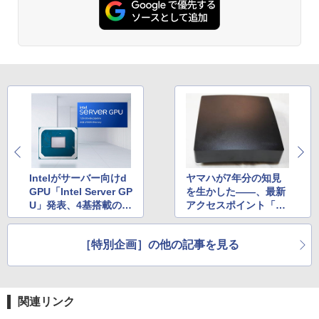
Intelがサーバー向けd
ヤマハが7年分の知見
GPU「Intel Server GP
を生かした――、最新
U」発表、4基搭載のP
アクセスポイント「W
CIeアドオンカードを
LX212」に詰まっ
提供開始
た“コダワリ”【後編】
［特別企画］の他の記事を見る
関連リンク