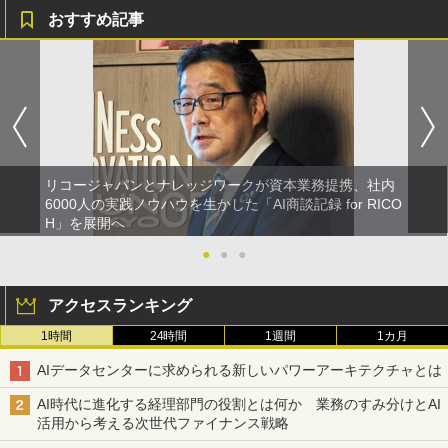
おすすめ記事
リコージャパンとナレッジワークが資本業務提携、社内
6000人の実践ノウハウを生かした「AI商談記録 for RICO
H」を展開へ
●
●
●
アクセスランキング
1時間
24時間
1週間
1カ月
AIデータセンターに求められる新しいパワーアーキテクチャとは
AI時代に進化する経理部門の役割とは何か 業務のすみ分けとAI
活用から考える次世代ファイナンス戦略