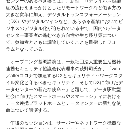
センターのあるべき姿とは」。新型コロナウイルス感染
症の流行をきっかけとしたリモートワークなど働き方の
大きな変革に加え、デジタルトランスフォーメーション
（DX）やデジタルツインなど、あらゆる産業においてビ
ジネスのデジタル化が迫られている中で、国内のデータ
センター事業者の進むべき方向性や生き残り策につい
て、参加者とともに議論していくことを目指したフォー
ラムとなっている。
オープニング基調講演は、一般社団法人重要生活機器
連携セキュリティ協議会代表理事の荻野司氏が、「with
／afterコロナで加速するDXとセキュリティ～ワークスタ
イル変化と守るべきセキュリティ、そしてDXに向けたデ
ータセンターの新たな使命～」と題して、データ駆動型
社会に向けたスマートホームやスマートシティにおける
データ連携プラットホームとデータセンターの新たな使
命について講演する。
午後のセッションは、サーバーやネットワーク機器な