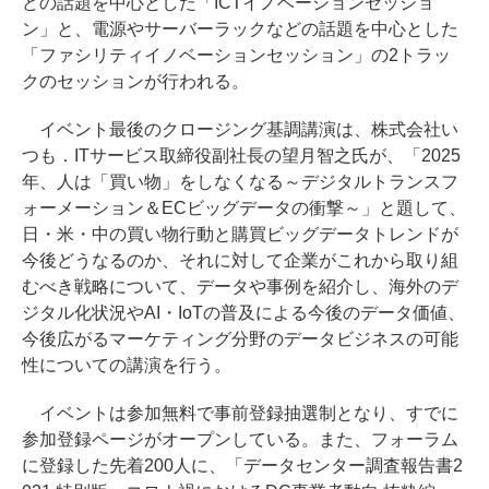
どの話題を中心とした「ICTイノベーションセッショ
ン」と、電源やサーバーラックなどの話題を中心とした
「ファシリティイノベーションセッション」の2トラッ
クのセッションが行われる。
イベント最後のクロージング基調講演は、株式会社い
つも．ITサービス取締役副社長の望月智之氏が、「2025
年、人は「買い物」をしなくなる～デジタルトランスフ
ォーメーション＆ECビッグデータの衝撃～」と題して、
日・米・中の買い物行動と購買ビッグデータトレンドが
今後どうなるのか、それに対して企業がこれから取り組
むべき戦略について、データや事例を紹介し、海外のデ
ジタル化状況やAI・IoTの普及による今後のデータ価値、
今後広がるマーケティング分野のデータビジネスの可能
性についての講演を行う。
イベントは参加無料で事前登録抽選制となり、すでに
参加登録ページがオープンしている。また、フォーラム
に登録した先着200人に、「データセンター調査報告書2