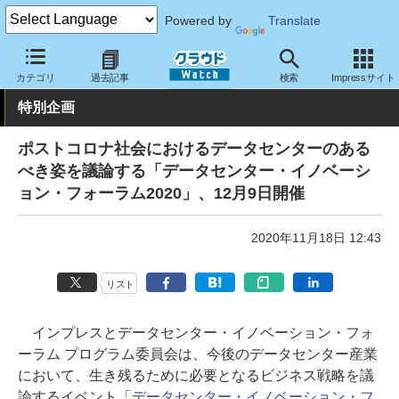
Powered by
Translate
クラウド Watch
トピック
イベント
カテゴリ
過去記事
検索
Impressサイト
特別企画
ポストコロナ社会におけるデータセンターのある
べき姿を議論する「データセンター・イノベーシ
ョン・フォーラム2020」、12月9日開催
2020年11月18日 12:43
リスト
インプレスとデータセンター・イノベーション・フォ
ーラム プログラム委員会は、今後のデータセンター産業
において、生き残るために必要となるビジネス戦略を議
論するイベント「
データセンター・イノベーション・フ