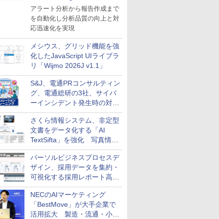
導入
アラート分析から報告作成まで
を自動化し分析品質の向上と対
応迅速化を実現
メシウス、グリッド機能を強
化したJavaScript UIライブラ
リ「Wijmo 2026J v1.1」
S&J、電通PRコンサルティン
グ、電通総研の3社、サイバ
ーインシデント発生時の対応
と危機管理広報を一体的に訓
さくら情報システム、非定型
練するプログラムを提供
文書をデータ化する「AI
TextSifta」を強化 写真情報
のデータ化などに対応
パーソルビジネスプロセスデ
ザイン、採用データを集約・
可視化する採用レポート高速
化サービスを提供
NECのAIマーケティング
「BestMove」が大手企業で
活用拡大 製造・流通・小売