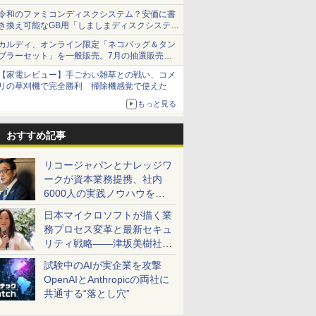
令和のファミコンディスクシステム？安価に書
き換え可能なGB用「しましまディスクシステ
ム」
カルディ、オンライン限定「ネコバッグ＆タン
ブラーセット」を一般販売。7月の抽選販売の
当選無効分
【家電レビュー】手ごわい雑草との戦い、コメ
リの草刈機で完全勝利 掃除機感覚で使えた
もっと見る
おすすめ記事
リコージャパンとナレッジワ
ークが資本業務提携、社内
6000人の実践ノウハウを生
かした「AI商談記録 for
日本マイクロソフトが描く業
RICOH」を展開へ
務プロセス変革と最新セキュ
リティ戦略――津坂美樹社長
が2027年度戦略を説明
試験中のAIが実企業を攻撃
OpenAIとAnthropicの両社に
共通する“落とし穴”