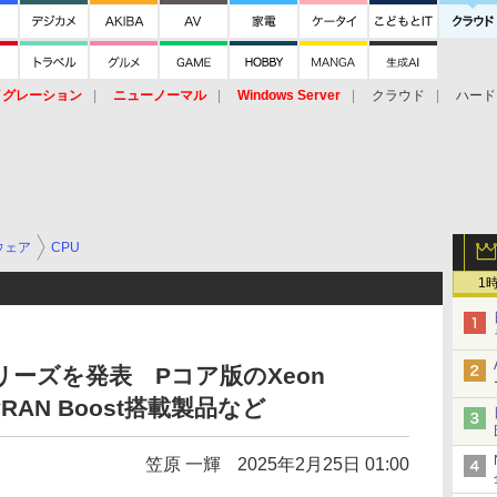
イグレーション
ニューノーマル
Windows Server
クラウド
ハード
トピック
ストレージ（HW）
オープンソース
SaaS
標的型
ント
ウェア
CPU
1
加シリーズを発表 Pコア版のXeon
PやvRAN Boost搭載製品など
笠原 一輝
2025年2月25日 01:00