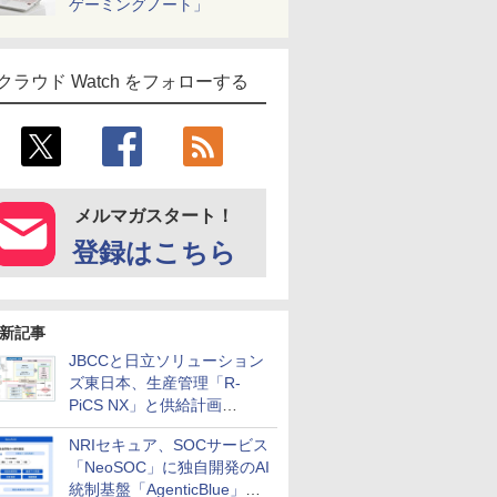
ゲーミングノート」
クラウド Watch をフォローする
メルマガスタート！
登録はこちら
新記事
JBCCと日立ソリューション
ズ東日本、生産管理「R-
PiCS NX」と供給計画
「scSQUARE ISP」の連携サ
NRIセキュア、SOCサービス
ービスを提供開始
「NeoSOC」に独自開発のAI
統制基盤「AgenticBlue」を