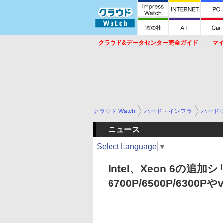
クラウド&データセンター完全ガイド
マ
サービス
セキュリティ
ネットワーク
スイッチ
ルータ
導入事例
イベ
クラウド Watch
ハード・インフラ
ハード
ニュース
Select Language
▼
Intel、Xeon 6の追
6700P/6500P/6300