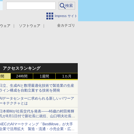
Impress サイト
全カテゴリ
ウェア
ソフトウェア
攻撃対策
マルウェア対策
アクセスランキング
時間
24時間
1週間
1カ月
日立、生成AIと数理最適化技術で製造業の生産
ライン構成を自動立案する技術を開発
AIデータセンターに求められる新しいパワーア
ーキテクチャとは
日本IBMが社長交代を発表――46歳の村田将輝
氏が8月1日付で新社長に就任、山口明夫社長は
会長へ
NECのAIマーケティング「BestMove」が大手
企業で活用拡大 製造・流通・小売企業・広告
代理店などが実装フェーズへ