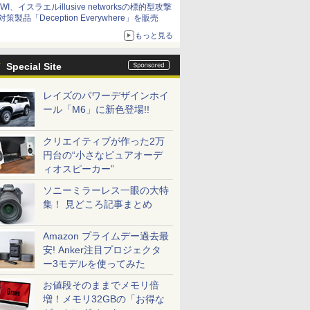
IWI、イスラエルillusive networksの標的型攻撃
対策製品「Deception Everywhere」を販売
もっと見る
Special Site
レイズのパワーデザインホイ
ール「M6」に新色登場!!
クリエイティブが作った2万
円台の“小さなピュアオーデ
ィオスピーカー”
ソニーミラーレス一眼の大特
集！ 見どころ記事まとめ
Amazon プライムデー過去最
安! Anker注目プロジェクタ
ー3モデルを使ってみた
お値段そのままでメモリ倍
増！メモリ32GBの「お得な