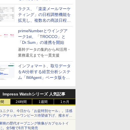
送信防止アドインサービス」
ラクス、「楽楽メールマーケ
を提供
ティング」の日程調整機能を
拡充し、複数名の商談日程調
整を効率化
primeNumberとウイングア
ーク1st、「TROCCO」と
「Dr.Sum」の連携を開始
基幹データの集約からAI活用・
業務還元までを一貫支援
インフォマート、取引データ
をAI分析する経営分析システ
ム「IMAgent」ベータ版を提
供
Impress Watchシリーズ 人気記事
時間
24時間
1週間
1カ月
ユニクロ、今日から「お盆特別セール」。涼感
シアサッカーワンピース待望値下げ、撥水ギア
ショーツは1990円に
東映の歴代オープニング映像がカプセルトイ
に。全5種で8月下旬発売