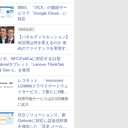
企業・広告代理店などが実装
BBIX、「OCX」の接続サー
フェーズへ
ビスで「Google Cloud」に
対応
イベント
【パネルディスカッション】
AI活用は何を変えるのか 攻
めのファイナンスを実現する
業務設計とマインドセット変
ノボ、NFC/FeliCaに対応する11型
革
droidタブレット「Lenovo ThinkTab
11 Gen 1」を発売
レコモット、「moconavi
LGWANクラウドゲートウェ
イサービス」で新たに5種類
のサービスと連携開始
利用可能サービスは計102種類
に拡大
日立ソリューションズ、新
Outlookに対応し誤送信対策
を強化した「活文 メール誤