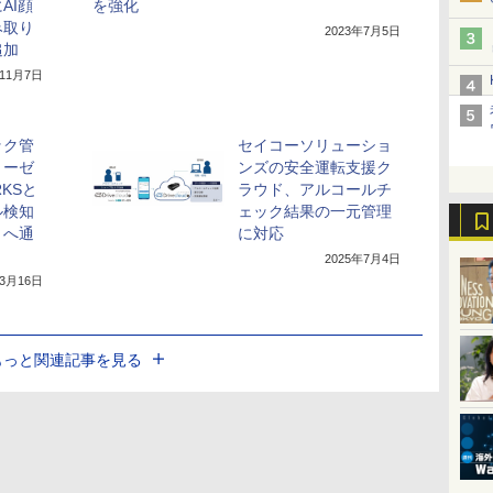
AI顔
を強化
み取り
2023年7月5日
追加
年11月7日
ック管
セイコーソリューショ
リーゼ
ンズの安全運転支援ク
RKSと
ラウド、アルコールチ
ル検知
ェック結果の一元管理
トへ通
に対応
2025年7月4日
年3月16日
もっと関連記事を見る