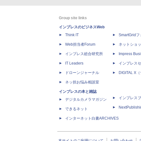
Group site links
インプレスのビジネスWeb
Think IT
SmartGri
Web担当者Forum
ネットショ
インプレス総合研究所
Impress Busi
IT Leaders
インプレス
ドローンジャーナル
DIGITAL
ネッ担お悩み相談室
インプレスの本と雑誌
インプレス
デジタルカメラマガジン
NextPublish
できるネット
インターネット白書ARCHIVES
本サイトのご利用について
お問い合わせ