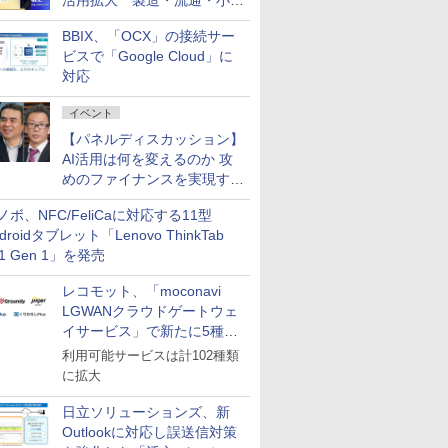
活用拡大 製造・流通・小売
企業・広告代理店などが実装
BBIX、「OCX」の接続サー
フェーズへ
ビスで「Google Cloud」に
対応
イベント
【パネルディスカッション】
AI活用は何を変えるのか 攻
めのファイナンスを実現する
業務設計とマインドセット変
ノボ、NFC/FeliCaに対応する11型
革
droidタブレット「Lenovo ThinkTab
11 Gen 1」を発売
レコモット、「moconavi
LGWANクラウドゲートウェ
イサービス」で新たに5種類
のサービスと連携開始
利用可能サービスは計102種類
に拡大
日立ソリューションズ、新
Outlookに対応し誤送信対策