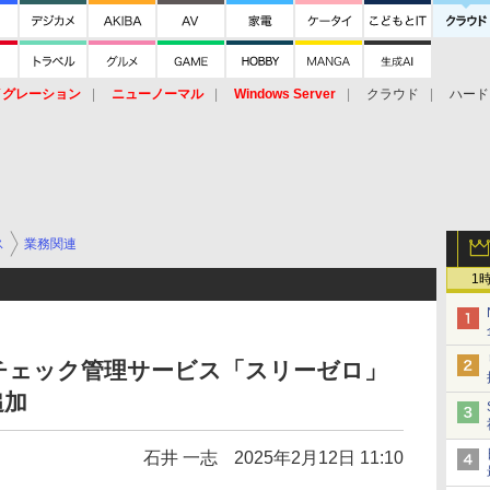
イグレーション
ニューノーマル
Windows Server
クラウド
ハード
トピック
ストレージ（HW）
オープンソース
SaaS
標的型
ント
ス
業務関連
1
チェック管理サービス「スリーゼロ」
追加
石井 一志
2025年2月12日 11:10