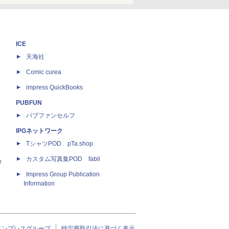
ICE
天海社
ス
Comic curea
impress QuickBooks
PUBFUN
パブファンセルフ
IPGネットワーク
TシャツPOD pTa.shop
カスタム写真集POD fabli
e
Impress Group Publication
Information
インプレスグループ
特定商取引法に基づく表示