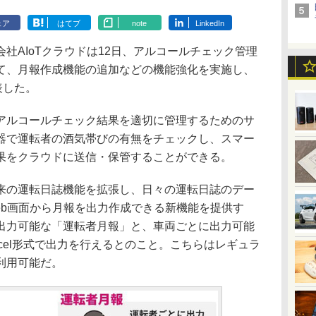
ェア
はてブ
note
LinkedIn
AIoTクラウドは12日、アルコールチェック管理
て、月報作成機能の追加などの機能強化を実施し、
表した。
ルコールチェック結果を適切に管理するためのサ
器で運転者の酒気帯びの有無をチェックし、スマー
果をクラウドに送信・保管することができる。
の運転日誌機能を拡張し、日々の運転日誌のデー
eb画面から月報を出力作成できる新機能を提供す
出力可能な「運転者月報」と、車両ごとに出力可能
cel形式で出力を行えるとのこと。こちらはレギュラ
利用可能だ。