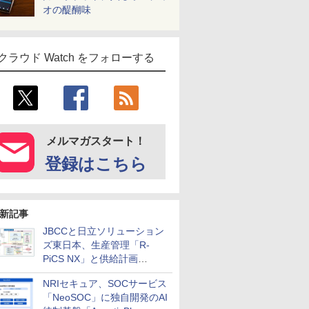
オの醍醐味
クラウド Watch をフォローする
メルマガスタート！
登録はこちら
新記事
JBCCと日立ソリューション
ズ東日本、生産管理「R-
PiCS NX」と供給計画
「scSQUARE ISP」の連携サ
NRIセキュア、SOCサービス
ービスを提供開始
「NeoSOC」に独自開発のAI