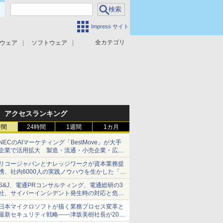
Impress サイト
全カテゴリ
ウェア
ソフトウェア
攻撃対策
マルウェア対策
アクセスランキング
時間
24時間
1週間
1カ月
NECのAIマーケティング「BestMove」が大手
企業で活用拡大 製造・流通・小売企業・広告
代理店などが実装フェーズへ
リコージャパンとナレッジワークが資本業務提
携、社内6000人の実践ノウハウを生かした「AI
商談記録 for RICOH」を展開へ
S&J、電通PRコンサルティング、電通総研の3
社、サイバーインシデント発生時の対応と危機
管理広報を一体的に訓練するプログラムを提供
日本マイクロソフトが描く業務プロセス変革と
最新セキュリティ戦略――津坂美樹社長が2027
年度戦略を説明