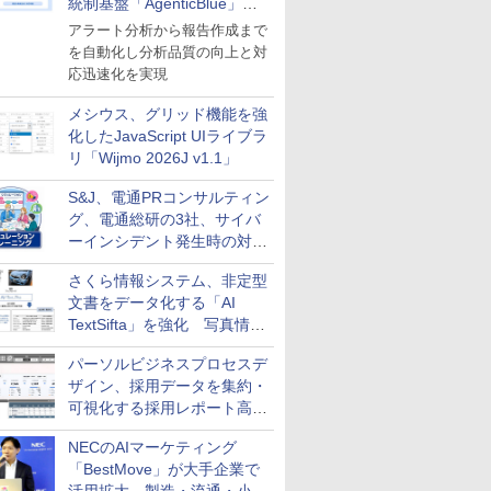
統制基盤「AgenticBlue」を
導入
アラート分析から報告作成まで
を自動化し分析品質の向上と対
応迅速化を実現
メシウス、グリッド機能を強
化したJavaScript UIライブラ
リ「Wijmo 2026J v1.1」
S&J、電通PRコンサルティン
グ、電通総研の3社、サイバ
ーインシデント発生時の対応
と危機管理広報を一体的に訓
さくら情報システム、非定型
練するプログラムを提供
文書をデータ化する「AI
TextSifta」を強化 写真情報
のデータ化などに対応
パーソルビジネスプロセスデ
ザイン、採用データを集約・
可視化する採用レポート高速
化サービスを提供
NECのAIマーケティング
「BestMove」が大手企業で