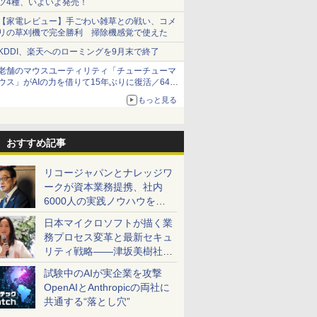
ツ4種、いよいよ発売！
【家電レビュー】手ごわい雑草との戦い、コメ
リの草刈機で完全勝利 掃除機感覚で使えた
KDDI、楽天へのローミングを9月末で終了
老舗のマウスユーティリティ「チューチューマ
ウス」がAIの力を借りて15年ぶりに復活／64bit
化、Windows 10/11、「Chrome」も走り回
もっと見る
る。復活記念で2026年末まで500円
おすすめ記事
リコージャパンとナレッジワ
ークが資本業務提携、社内
6000人の実践ノウハウを生
かした「AI商談記録 for
日本マイクロソフトが描く業
RICOH」を展開へ
務プロセス変革と最新セキュ
リティ戦略――津坂美樹社長
が2027年度戦略を説明
試験中のAIが実企業を攻撃
OpenAIとAnthropicの両社に
共通する“落とし穴”