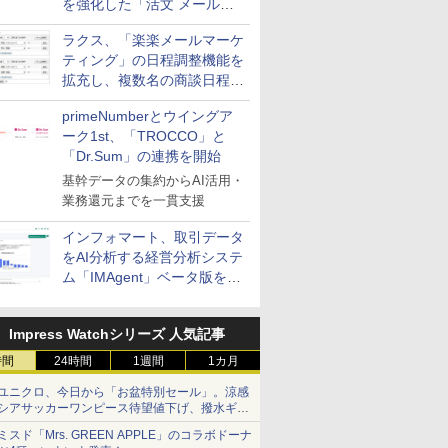
を強化した「活文 メール誤
送信防止アドインサービス」
ラクス、「楽楽メールマーケ
を提供
ティング」の日程調整機能を
拡充し、複数名の商談日程調
整を効率化
primeNumberとウイングア
ーク1st、「TROCCO」と
「Dr.Sum」の連携を開始
基幹データの集約からAI活用・
業務還元までを一貫支援
インフォマート、取引データ
をAI分析する経営分析システ
ム「IMAgent」ベータ版を提
供
Impress Watchシリーズ 人気記事
時間
24時間
1週間
1カ月
ユニクロ、今日から「お盆特別セール」。涼感
シアサッカーワンピース待望値下げ、撥水ギア
ショーツは1990円に
ミスド「Mrs. GREEN APPLE」のコラボドーナ