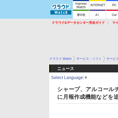
クラウド&データセンター完全ガイド
マ
サービス
セキュリティ
ネットワーク
スイッチ
ルータ
導入事例
イベ
クラウド Watch
サービス・ソフト
サービ
ニュース
Select Language
▼
シャープ、アルコール
に月報作成機能などを