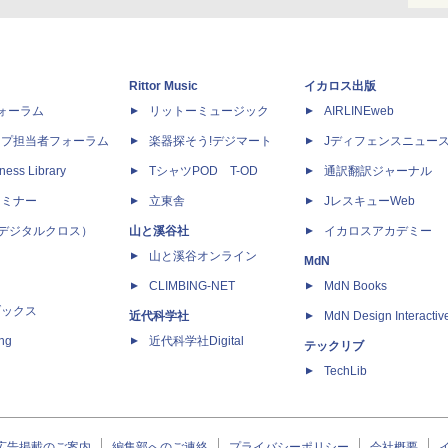
Rittor Music
イカロス出版
dフォーラム
リットーミュージック
AIRLINEweb
ップ担当者フォーラム
楽器探そう!デジマート
Jディフェンスニュー
ness Library
TシャツPOD T-OD
通訳翻訳ジャーナル
セミナー
立東舎
JレスキューWeb
 X（デジタルクロス）
山と溪谷社
イカロスアカデミー
山と溪谷オンライン
MdN
CLIMBING-NET
MdN Books
ブックス
近代科学社
MdN Design Interactiv
ing
近代科学社Digital
テックリブ
TechLib
広告掲載のご案内
編集部へのご連絡
プライバシーポリシー
会社概要