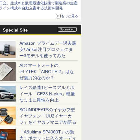
日立、生成AIと数理最適化技術で製造業の生産
ライン構成を自動立案する技術を開発
もっと見る
Special Site
Amazon プライムデー過去最
安! Anker注目プロジェクタ
ー3モデルを使ってみた
AIスマートノートの
iFLYTEK「AINOTE 2」はな
ぜ魅力的なのか？
レイズ鍛造1ピースアルミホ
イール「CE28 N-plus」軽量
なままに剛性を向上
SOUNDPEATSのイヤカフ型
イヤフォン「UU2イヤーカ
フ」をイヤカフマニアが語る
「A&ultima SP4000T」の魅
力！ポケットに入るオーディ