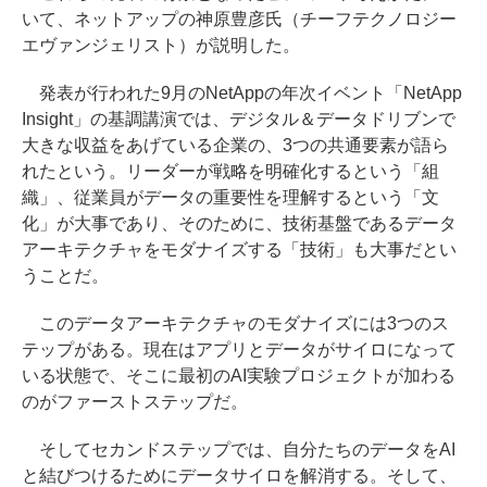
いて、ネットアップの神原豊彦氏（チーフテクノロジー
エヴァンジェリスト）が説明した。
発表が行われた9月のNetAppの年次イベント「NetApp
Insight」の基調講演では、デジタル＆データドリブンで
大きな収益をあげている企業の、3つの共通要素が語ら
れたという。リーダーが戦略を明確化するという「組
織」、従業員がデータの重要性を理解するという「文
化」が大事であり、そのために、技術基盤であるデータ
アーキテクチャをモダナイズする「技術」も大事だとい
うことだ。
このデータアーキテクチャのモダナイズには3つのス
テップがある。現在はアプリとデータがサイロになって
いる状態で、そこに最初のAI実験プロジェクトが加わる
のがファーストステップだ。
そしてセカンドステップでは、自分たちのデータをAI
と結びつけるためにデータサイロを解消する。そして、