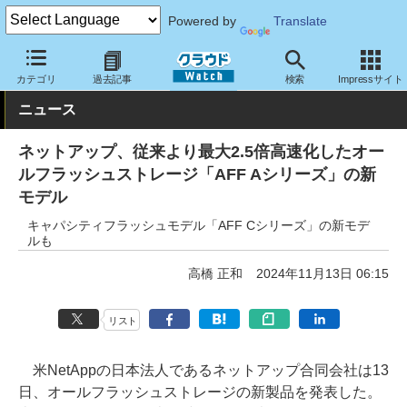
Powered by
Translate
クラウド Watch
ハード・インフラ
ハードウェア
ストレージ
カテゴリ
過去記事
検索
Impressサイト
ニュース
ネットアップ、従来より最大2.5倍高速化したオー
ルフラッシュストレージ「AFF Aシリーズ」の新
モデル
キャパシティフラッシュモデル「AFF Cシリーズ」の新モデ
ルも
高橋 正和
2024年11月13日 06:15
リスト
米NetAppの日本法人であるネットアップ合同会社は13
日、オールフラッシュストレージの新製品を発表した。