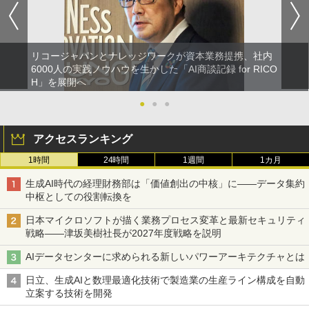
リコージャパンとナレッジワークが資本業務提携、社内
6000人の実践ノウハウを生かした「AI商談記録 for RICO
H」を展開へ
●
●
●
アクセスランキング
1時間
24時間
1週間
1カ月
生成AI時代の経理財務部は「価値創出の中核」に――データ集約
中枢としての役割転換を
日本マイクロソフトが描く業務プロセス変革と最新セキュリティ
戦略――津坂美樹社長が2027年度戦略を説明
AIデータセンターに求められる新しいパワーアーキテクチャとは
日立、生成AIと数理最適化技術で製造業の生産ライン構成を自動
立案する技術を開発