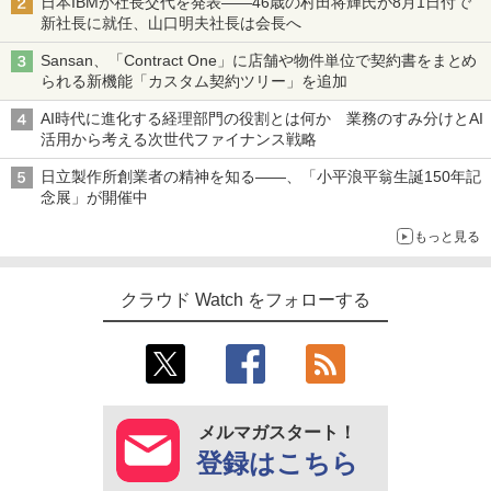
日本IBMが社長交代を発表――46歳の村田将輝氏が8月1日付で
新社長に就任、山口明夫社長は会長へ
Sansan、「Contract One」に店舗や物件単位で契約書をまとめ
られる新機能「カスタム契約ツリー」を追加
AI時代に進化する経理部門の役割とは何か 業務のすみ分けとAI
活用から考える次世代ファイナンス戦略
日立製作所創業者の精神を知る――、「小平浪平翁生誕150年記
念展」が開催中
もっと見る
クラウド Watch をフォローする
メルマガスタート！
登録はこちら