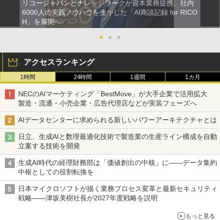
リコージャパンとナレッジワークが資本業務提携、社内
6000人の実践ノウハウを生かした「AI商談記録 for RICO
H」を展開へ
●
●
●
アクセスランキング
1時間
24時間
1週間
1カ月
NECのAIマーケティング「BestMove」が大手企業で活用拡大
製造・流通・小売企業・広告代理店などが実装フェーズへ
AIデータセンターに求められる新しいパワーアーキテクチャとは
日立、生成AIと数理最適化技術で製造業の生産ライン構成を自動
立案する技術を開発
生成AI時代の経理財務部は「価値創出の中核」に――データ集約
中枢としての役割転換を
日本マイクロソフトが描く業務プロセス変革と最新セキュリティ
戦略――津坂美樹社長が2027年度戦略を説明
もっと見る