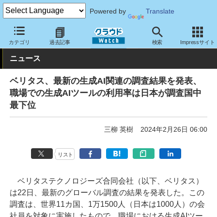
Powered by
Translate
クラウド Watch
トピック
調査・予測
カテゴリ
過去記事
検索
Impressサイト
ニュース
ベリタス、最新の生成AI関連の調査結果を発表、
職場での生成AIツールの利用率は日本が調査国中
最下位
三柳 英樹
2024年2月26日 06:00
リスト
ベリタステクノロジーズ合同会社（以下、ベリタス）
は22日、最新のグローバル調査の結果を発表した。この
調査は、世界11カ国、1万1500人（日本は1000人）の会
社員を対象に実施したもので、職場における生成AIツー